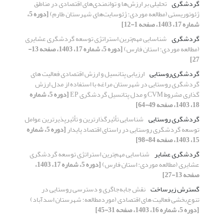
گردشگری
تحلیلی بر ارزش‌ها و توانمندی‌های اقتصادی در مناطق
ژئوتوریستی (مطالعه موردی: ژئوسایت‌های شهرستان طارم)
[دوره 5،
شماره 17، 1403، صفحه 1-12]
گردشگری
شناسایی مهم‌ترین استراتژی توسعه گردشگری عشایری
(مطالعه موردی: استان فارس)
[دوره 5، شماره 17، 1403، صفحه 13-
27]
گردشگری‌روستایی
ارزیابی پتانسیل و ارزش اقتصادی فعالیت های
گردشگری روستایی در شهرستان مراغه با استفاده از مدل ارزش
گذاری مشروط ‍CVM و مدل پتانسیل گردشگری EP
[دوره 5، شماره
18، 1403، صفحه 49-64]
گردشگری روستایی
شناسایی تأثیرگذارترین و تأثیرپذیرترین عوامل
توسعه گردشگری روستایی در راستای اقتصاد پایدار
[دوره 5، شماره
15، 1403، صفحه 84-98]
گردشگری عشایر
شناسایی مهم‌ترین استراتژی توسعه گردشگری
عشایری (مطالعه موردی: استان فارس)
[دوره 5، شماره 17، 1403،
صفحه 13-27]
گسترش زیرساخت
نقش جابه‌جاگری و دسترسی روستایی در
تنوع‌بخشی فعالیت های اقتصادی (موردمطالعه: شهرستان اسدآباد)
[دوره 5، شماره 16، 1403، صفحه 31-45]