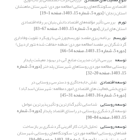
اقتصادی سکونتگاه‌‌های روستایی (مطالعه موردی: شهرستان ماهنشان
استان زنجان)
[دوره 5، شماره 15، 1403، صفحه 1-19]
تورم
بررسی تأثیر مؤلفه‌های اقتصاددانش بنیان بر رفاه اقتصادی
استان های ایران
[دوره 5، شماره 15، 1403، صفحه 67-83]
توریسم
برنامه ریزی مقصد توریسم ورزشی با رویکرد تقویت وفاداری
گردشگران بر مقصد(مطالعه موردی: منطقه حفاظت شده نئور اردبیل)
[دوره 5، شماره 15، 1403، صفحه 54-66]
توسعه
بررسی اثرات مدیریت منابع آبی در بهبود معیشت پایدار
روستایی مطالعه موردی روستاهای شهرستان پلدختر
[دوره 5، شماره
15، 1403، صفحه 20-32]
توسعه اقتصادی
نقش جابه‌جاگری و دسترسی روستایی در
تنوع‌بخشی فعالیت های اقتصادی (موردمطالعه: شهرستان اسدآباد)
[دوره 5، شماره 16، 1403، صفحه 31-45]
توسعه روستایی
شناسایی تأثیرگذارترین و تأثیرپذیرترین عوامل
توسعه گردشگری روستایی در راستای اقتصاد پایدار
[دوره 5، شماره
15، 1403، صفحه 84-98]
توسعه روستایی
تحلیل اثرات کارآفرینی گردشگری بر بازساخت
فضاهای روستایی (مطالعه موردی: سکونتگاه‌های روستایی شهرستان
آوج، استان قزوین)
[دوره 5، شماره 18، 1403، صفحه 80-94]