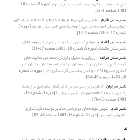
های توسعه روستایی، مورد شهرستان چهاربرج
[دوره 5، شماره 16،
1403، صفحه 1-15]
شهرستان طارم
تحلیلی بر ارزش‌ها و توانمندی‌های اقتصادی در مناطق
ژئوتوریستی (مطالعه موردی: ژئوسایت‌های شهرستان طارم)
[دوره 5،
شماره 17، 1403، صفحه 1-12]
شهرستان قائنات
موانع کلیدی رشد تولید زعفران در روستاهای
شهرستان قائنات
[دوره 5، شماره 18، 1403، صفحه 17-31]
شهرستان مراغه
ارزیابی پتانسیل و ارزش اقتصادی فعالیت های
گردشگری روستایی در شهرستان مراغه با استفاده از مدل ارزش
گذاری مشروط ‍CVM و مدل پتانسیل گردشگری EP
[دوره 5، شماره
18، 1403، صفحه 49-64]
شهر سراوان
تحلیل و بررسی عوامل تاثیرگذار اقتصادی بر زیست
پذیری شهرها (مطالعه موردی: شهر سراوان)
[دوره 5، شماره 16،
1403، صفحه 63-76]
شهر شاد
تبیین مولفه‌های موثرشهر شاد بر توسعه گردشگری
کلان‌شهر اصفهان
[دوره 5، شماره 16، 1403، صفحه 46-62]
ط
طبقه بندی نظارت شده
بررسی نقش ساخت و سازها در تغییرات