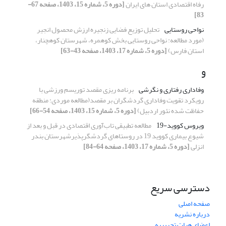
رفاه اقتصادی استان های ایران
[دوره 5، شماره 15، 1403، صفحه 67-
83]
نواحی روستایی
تحلیل توزیع فضایی زنجیره ارزش محصول انجیر
(مورد مطالعه: نواحی روستایی بخش کوهمره، شهرستان کوهچنار،
استان فارس)
[دوره 5، شماره 17، 1403، صفحه 43-63]
و
وفاداری رفتاری و نگرشی
برنامه ریزی مقصد توریسم ورزشی با
رویکرد تقویت وفاداری گردشگران بر مقصد(مطالعه موردی: منطقه
حفاظت شده نئور اردبیل)
[دوره 5، شماره 15، 1403، صفحه 54-66]
ویروس کووید-19
مطالعه تطبیقی تاب‌آوری اقتصادی در قبل و بعد از
شیوع بیماری کووید 19 در روستاهای گردشگرپذیرشهرستان بندر
انزلی
[دوره 5، شماره 17، 1403، صفحه 64-84]
دسترسی سریع
صفحه اصلی
درباره نشریه
اعضای هیات تحریریه