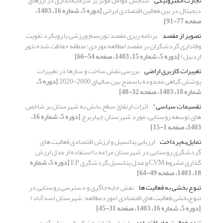
تجارت الکترونیکی
سنجش عوامل موثر بر سرمایه‌گذاری در ارزهای
دیجیتال در بین فعالین اقتصادی ایرانی
[دوره 5، شماره 16، 1403،
صفحه 77-91]
تصویر از مقصد
برنامه ریزی مقصد توریسم ورزشی با رویکرد تقویت
وفاداری گردشگران بر مقصد(مطالعه موردی: منطقه حفاظت شده نئور
اردبیل)
[دوره 5، شماره 15، 1403، صفحه 54-66]
تغییرات کاربری اراضی
بررسی نقش ساخت و سازها در تغییرات
پوشش گیاهی محدوده باسمنج بین سالهای 2000-2020
[دوره 5،
شماره 18، 1403، صفحه 32-48]
تقسیمات سیاسی"
اثرات ارتقائ سطح بخش به شهرستان بر شاخص
های توسعه روستایی، مورد شهرستان چهاربرج
[دوره 5، شماره 16،
1403، صفحه 1-15]
تمایل‌به‌پرداخت
ارزیابی پتانسیل و ارزش اقتصادی فعالیت های
گردشگری روستایی در شهرستان مراغه با استفاده از مدل ارزش
گذاری مشروط ‍CVM و مدل پتانسیل گردشگری EP
[دوره 5، شماره
18، 1403، صفحه 49-64]
تنوع بخشی به فعالیت ها
نقش جابه‌جاگری و دسترسی روستایی در
تنوع‌بخشی فعالیت های اقتصادی (موردمطالعه: شهرستان اسدآباد)
[دوره 5، شماره 16، 1403، صفحه 31-45]
تنوع فعالیت های اقتصادی
ارزیابی اثرات خشکسالی بر تاب‌‌آوری