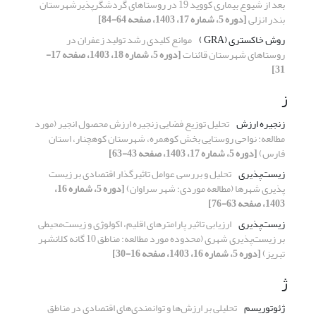
بعد از شیوع بیماری کووید 19 در روستاهای گردشگرپذیرشهرستان
بندر انزلی
[دوره 5، شماره 17، 1403، صفحه 64-84]
روش خاکستری (GRA )
موانع کلیدی رشد تولید زعفران در
روستاهای شهرستان قائنات
[دوره 5، شماره 18، 1403، صفحه 17-
31]
ز
زنجیره ارزش
تحلیل توزیع فضایی زنجیره ارزش محصول انجیر (مورد
مطالعه: نواحی روستایی بخش کوهمره، شهرستان کوهچنار، استان
فارس)
[دوره 5، شماره 17، 1403، صفحه 43-63]
زیست‌پذیری
تحلیل و بررسی عوامل تاثیرگذار اقتصادی بر زیست
پذیری شهرها (مطالعه موردی: شهر سراوان)
[دوره 5، شماره 16،
1403، صفحه 63-76]
زیست‌پذیری
ارزیابی تاثیر پارامترهای اقلیم، اکولوژی و زیست‌محیطی
بر زیست‌پذیری شهری (محدوده مورد مطالعه: مناطق 10 گانه کلانشهر
تبریز)
[دوره 5، شماره 16، 1403، صفحه 16-30]
ژ
ژئوتوریسم
تحلیلی بر ارزش‌ها و توانمندی‌های اقتصادی در مناطق