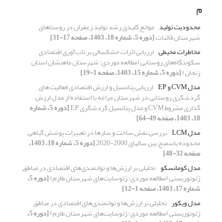
م
محدودیت تولید
موانع کلیدی رشد تولید زعفران در روستاهای
شهرستان قائنات
[دوره 5، شماره 18، 1403، صفحه 17-31]
مخاطرات محیطی
ارزیابی اثرات خشکسالی بر تاب‌‌آوری اقتصادی
سکونتگاه‌‌های روستایی (مطالعه موردی: شهرستان ماهنشان استان
زنجان)
[دوره 5، شماره 15، 1403، صفحه 1-19]
مدل CVM و EP
ارزیابی پتانسیل و ارزش اقتصادی فعالیت های
گردشگری روستایی در شهرستان مراغه با استفاده از مدل ارزش
گذاری مشروط ‍CVM و مدل پتانسیل گردشگری EP
[دوره 5، شماره
18، 1403، صفحه 49-64]
مدل LCM
بررسی نقش ساخت و سازها در تغییرات پوشش گیاهی
محدوده باسمنج بین سالهای 2000-2020
[دوره 5، شماره 18، 1403،
صفحه 32-48]
مدل کومانسکو
تحلیلی بر ارزش‌ها و توانمندی‌های اقتصادی در مناطق
ژئوتوریستی (مطالعه موردی: ژئوسایت‌های شهرستان طارم)
[دوره 5،
شماره 17، 1403، صفحه 1-12]
مدل ویکور
تحلیلی بر ارزش‌ها و توانمندی‌های اقتصادی در مناطق
ژئوتوریستی (مطالعه موردی: ژئوسایت‌های شهرستان طارم)
[دوره 5،