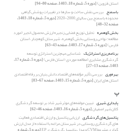
استان قزوین)
[دوره 5، شماره 18، 1403، صفحه 80-94]
باسمنج
بررسی نقش ساخت و سازها در تغییرات پوشش گیاهی
محدوده باسمنج بین سالهای 2000-2020
[دوره 5، شماره 18، 1403،
صفحه 32-48]
بخش کوهمره
تحلیل توزیع فضایی زنجیره ارزش محصول انجیر (مورد
مطالعه: نواحی روستایی بخش کوهمره، شهرستان کوهچنار، استان
فارس)
[دوره 5، شماره 17، 1403، صفحه 43-63]
برنامه‌‌ریزی استراتژیک
شناسایی مهم‌ترین استراتژی توسعه
گردشگری عشایری (مطالعه موردی: استان فارس)
[دوره 5، شماره 17،
1403، صفحه 13-27]
بهره‌وری
بررسی تأثیر مؤلفه‌های اقتصاددانش بنیان بر رفاه اقتصادی
استان های ایران
[دوره 5، شماره 15، 1403، صفحه 67-83]
پ
پایداری شهری
تبیین مولفه‌های موثرشهر شاد بر توسعه گردشگری
کلان‌شهر اصفهان
[دوره 5، شماره 16، 1403، صفحه 46-62]
پتانسیل‌های گردشگری
ارزیابی پتانسیل و ارزش اقتصادی فعالیت
های گردشگری روستایی در شهرستان مراغه با استفاده از مدل ارزش
گذاری مشروط ‍CVM و مدل پتانسیل گردشگری EP
[دوره 5، شماره