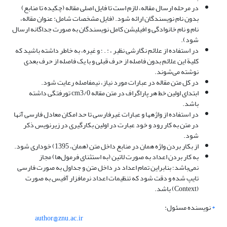
در مرحله ارسال مقاله، لازم است تا فایل اصلی مقاله (چکیده تا منابع)
بدون نام نویسندگان ارائه شود. (فایل مشخصات شامل: عنوان مقاله،
نام و نام ­خانوادگی و افیلیشن کامل نویسندگان به صورت جداگانه ارسال
شود).
در استفاده از علائم نگارشی نظیر ، : . ؛ و غیره، به خاطر داشته باشید که
کلیة این علائم بدون فاصله از حرف قبلی و با یک فاصله از حرف بعدی
نوشته می‌شوند.
در کل متن مقاله در عبارات مورد نیاز، نیم­فاصله رعایت شود.
ابتدای اولین خط هر پاراگراف در متن مقاله cm3/0 تورفتگی داشته
باشد.
در استفاده از واژه­ها و عبارات غیرفارسی تا حد امکان معادل فارسی آنها
در متن به کار رود و خود عبارت در اولین بکارگیری در زیرنویس ذکر
شود.
از بکار بردن واژه همان در منابع داخل متن (همان، 1395) خوداری شود.
به کار بردن اعداد به صورت لاتین (به استثنای فرمول‌ها) مجاز
نمی‌باشد؛ بنابراین تمام اعداد در داخل متن و جداول به صورت فارسی
تایپ شده و دقت شود که تنظیمات اعداد نرم­افزار آفیس به صورت
(Context) باشد.
*
نویسنده مسئول:
author@znu.ac.ir