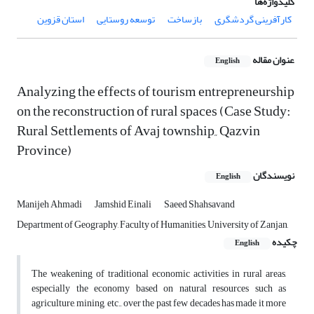
کلیدواژه‌ها
کارآفرینی گردشگری
بازساخت
توسعه روستایی
استان قزوین
عنوان مقاله
English
Analyzing the effects of tourism entrepreneurship
on the reconstruction of rural spaces (Case Study:
Rural Settlements of Avaj township,, Qazvin
Province)
نویسندگان
English
Manijeh Ahmadi
Jamshid Einali
Saeed Shahsavand
Department of Geography, Faculty of Humanities, University of Zanjan,
چکیده
English
The weakening of traditional economic activities in rural areas,
especially the economy based on natural resources such as
agriculture, mining, etc., over the past few decades has made it more