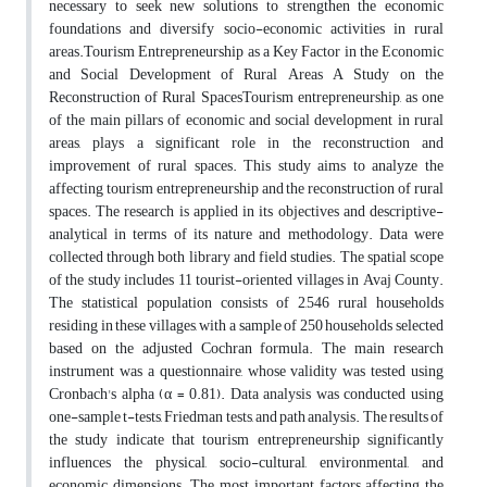
necessary to seek new solutions to strengthen the economic
foundations and diversify socio-economic activities in rural
areas.Tourism Entrepreneurship as a Key Factor in the Economic
and Social Development of Rural Areas A Study on the
Reconstruction of Rural SpacesTourism entrepreneurship, as one
of the main pillars of economic and social development in rural
areas, plays a significant role in the reconstruction and
improvement of rural spaces. This study aims to analyze the
affecting tourism entrepreneurship and the reconstruction of rural
spaces. The research is applied in its objectives and descriptive-
analytical in terms of its nature and methodology. Data were
collected through both library and field studies. The spatial scope
of the study includes 11 tourist-oriented villages in Avaj County.
The statistical population consists of 2,546 rural households
residing in these villages, with a sample of 250 households selected
based on the adjusted Cochran formula. The main research
instrument was a questionnaire, whose validity was tested using
Cronbach's alpha (α = 0.81). Data analysis was conducted using
one-sample t-tests, Friedman tests, and path analysis. The results of
the study indicate that tourism entrepreneurship significantly
influences the physical, socio-cultural, environmental, and
economic dimensions. The most important factors affecting the