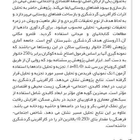
به‌عنوان یکی از ارکان اصلی توسعه اقتصادی و اجتماعی، نقش مهمی در
بازسازی و بهبود فضاهای روستایی ایفا می‌کند. پژوهش حاضر به تحلیل
اثرات کارآفرینی گردشگری و بازساخت فضاهای روستایی می‌پردازد.و
به لحاظ هدف از نوع تحقیقات کاربردی و از نظر ماهیت و روش در زمره
تحقیقات توصیفی- تحلیلی محسوب میشود. برای گردآوری دادهها از
مطالعات کتابخانهای و میدانی استفاده گردید. قلمرو مکانی
آن،11روستای هدف گردشگری ،شهرستان آوج است. جامعه آماری
پژوهش 2546 خانوار روستایی ساکن در این روستاها می-باشند که
نمونه گیری آنها بر اساس فرمول اصلاح شده کوکران برابر با 250 خانوار
به دست آمد. ابزار اصلی پژوهش پرسشنامه‌ بود که روایی آن از طریق
آلفای کرونباخ بررسی شد (81/0=a ). تجزیه و تحلیل داده‌ها با استفاده
آزمون t تک نمونه‎ای، فریدمن و تحلیل مسیر مورد تجزیه و تحلیل قرار
گرفته است. نتایج پژوهش نشان می‌دهد، کارآفرینی گردشگری به
ترتیب در ابعاد کالبدی، اجتماعی- فرهنگی، زیست محیطی و اقتصادی
مؤثر است. مهمترین گویه های مؤثر بر ابعاد کالبدی شامل استفاده از
سبک‌های معماری و فناوری‎های جدید در بخش مسکن، افزایش رقابت
برای تملک اراضی بکر و زیبا در دامنه‌ها و حاشیه رودخانه می باشد.
علاوه بر این نتایج تحلیل مسیر نشان می دهد، شاخص اجتماعی-
فرهنگی با مقدار بتای (0.293) بالاترین اثر را در کارآفرینی گردشگری
داشته است.