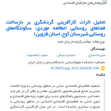
تحلیل اثرات کارآفرینی گردشگری بر بازساخت
فضاهای روستایی (مطالعه موردی: سکونتگاه‌های
روستایی شهرستان آوج، استان قزوین)
نوع مقاله : مقاله برگرفته از پایان نامه
نویسندگان
منیزه احمدی
جمشید عینالی
سعید شاهسوند
جغرافیا، دانشکده علوم انسانی، دانشگاه زنجان، زنجان، ایران
10.30470/jegr.2024.2024618.1160
چکیده
تضعیف فعالیتهای اقتصادی سنتی در مناطق روستایی به ویژه اقتصاد
مبتنی بر منابع طبیعی همچون کشاورزی، معادن و نظایر آن در طی چند
دهه اخیر، جستجوی راهکارهای جدید برای تقویت پایه های اقتصادی و
تنوع بخشی به فعالیتهای اقتصادی-اجتماعی در مناطق روستایی را
ضرورت بیشتری بخشیده است. در این میان کارآفرینی گردشگری