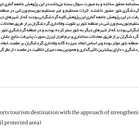
پرسشنامه محقق ساخته و به صورت سوال بسته می‌باشددر این پژوهش جامعه آماری ای
گردشگری نئور حضور داشتند. اثرات مستقیم و غیر مستقیم توریسم ورزشی در منطقه 
یرفت.در این پژوهش جامعه آماری این پژوهش کلیه گردشگرانی بودند که از شهرهای دیگ
قیم توریسم ورزشی در منطقه نئور بر تقویت وفااداری گردشگران بر از طریق معادلات 
گرانی بودند که از شهرهای دیگر به نئور سفر کرده بودند و در منطقه گردشگری نئور
 گردشگران بر از طریق معادلات ساختاری و نرم افزار لیزرل صورت پذیرفت.نتایج نشان 
ران بر مقصد در منطقه نئور موثر بوده وبر اساس ابعاد سیزده گانه وفاداری گردشگران بر مقصد، ابعا
ردشگری » دارای بیشترین تاثیرگذاری و همچنین بعد« میزان خلاقیت در مقصد » از نظر گ
rts tourism destination with the approach of strengthening
l protected area)