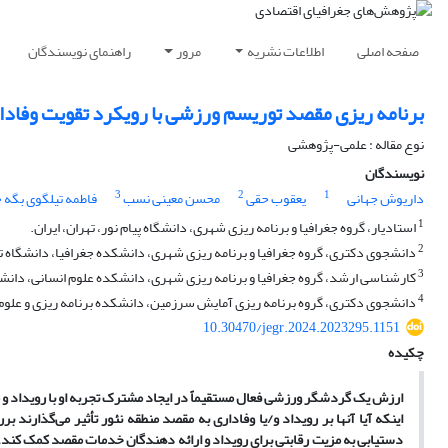
صفحه اصلی
اطلاعات نشریه
مرور
راهنمای نویسندگان
برنامه ریزی مقصد توریسم ورزشی با رویکرد تقویت وفاد
نوع مقاله : علمی-پژوهشی
نویسندگان
3
2
1
داریوش جهانی
یعقوب حقی
محسن معینی نسب
فاطمه تیلگوی بگه 
1
استادیار، گروه جغرافیا و برنامه ریزی شهری، دانشگاه پیام نور، تهران، ایران.
2
دانشجوی دکتری، گروه جغرافیا و برنامه ریزی شهری، دانشکده جغرافیا، دانشگاه تهر
3
کارشناسی ارشد، گروه جغرافیا و برنامه ریزی شهری، دانشکده علوم انسانی، دانشگاه
4
دانشجوی دکتری، گروه برنامه ریزی آمایش سرزمین، دانشکده برنامه ریزی و علوم مح
10.30470/jegr.2024.2023295.1151
چکیده
ارزش یک گردشگر ورزشی فعال مستقیماً در ایجاد مشترک تجربه او با رویداد و 
اینکه آیا آنها بر رویداد و/یا وفاداری به مقصد منطقه نئور تأثیر می‌گذارن
دستیابی به مزیت رقابتی برای رویداد و ارائه دهندگان خدمات مقصد کمک کند.