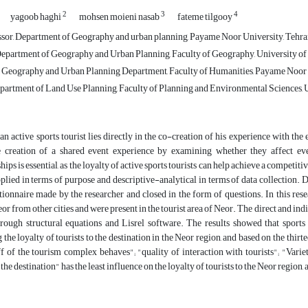
2
3
4
yagoob haghi
mohsen moieni nasab
fateme tilgooy
ssor, Department of Geography and urban planning, Payame Noor University, Tehran,
Department of Geography and Urban Planning, Faculty of Geography, University of T
, Geography and Urban Planning Department, Faculty of Humanities, Payame Noor Un
partment of Land Use Planning, Faculty of Planning and Environmental Sciences, Uni
an active sports tourist lies directly in the co-creation of his experience with the
e creation of a shared event experience by examining whether they affect eve
hips is essential, as the loyalty of active sports tourists can help achieve a competi
pplied in terms of purpose and descriptive-analytical in terms of data collection. 
stionnaire made by the researcher and closed in the form of questions. In this resea
eor from other cities and were present in the tourist area of Neor. The direct and ind
through structural equations and Lisrel software. The results showed that sport
 the loyalty of tourists to the destination in the Neor region, and based on the thirt
f of the tourism complex behaves"; "quality of interaction with tourists"; "Variet
 the destination" has the least influence on the loyalty of tourists to the Neor region, 