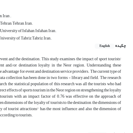
 Iran .
ehran, Tehran, Iran.
iversity of Isfahan, Isfahan, Iran.
versity of ,Tabriz Tabriz, Iran.
چکیده
English
 event and the destination. This study examines the impact of sport tourists'
nt and/or destination loyalty in the Neor region. Understanding these
tive advantage for event and destination service providers. The current type of
Data collection has been done in two forms - library and field. The research
rch, the statistical population of this research was all the tourists who had
irect effects of sports tourism in the Neor region on strengthening the loyalty
s tourism with an impact factor of 0.76 was effective on the approach of
een dimensions of the loyalty of tourists to the destination, the dimensions of
y of tourist attractions" has the most influence, and also the dimension of
according to tourists.