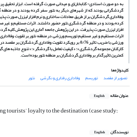
به دو صورت اسنادی- کتابخان‌ای و میدانی صورت گرفته است. ابزار تحقیق 
گردشگرانی بودند که از شهرهای دیگر به نئور سفر کرده بودند و در منطقه 
وفااداری گردشگران بر از طریق معادلات ساختاری و نرم افزار لیزرل صورت پذ
کرده بودند و در منطقه گردشگری نئور حضور داشتند. اثرات مستقیم و غیر مست
افزار لیزرل صورت پذیرفت. در این پژوهش جامعه آماری این پژوهش کلیه گردش
اثرات مستقیم و غیر مستقیم توریسم ورزشی در منطقه نئور بر تقویت وفااداری
ورزشی با ضریب تاثیر 0/76 بر رویکرد تقویت وفاداری گردشگ
کارکنان مجموعه گردشگری »؛ « کیفیت تعامل با گردشگر »؛ « تنوع جاذبه های گ
کمترین تاثیرگذار بر وفاداری گردشگران بر منطقه نئور بوده است.
کلیدواژه‌ها
تصویر از مقصد
توریسم
وفاداری رفتاری و نگرشی
نئور
عنوان مقاله
English
 tourists' loyalty to the destination (case study:
نویسندگان
English