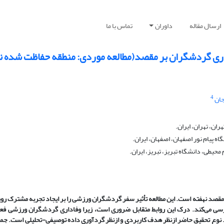
ارسال مقاله
داوران
تماس با ما
اری گردشگران بر مقصد(مطالعه موردی: منطقه حفاظت شده نئ
4
جان
ان، تهران، ایران.
 پیام نور اصفهان، اصفهان، ایران.
یطی، دانشگاه تبریز، تبریز، ایران.
مقصد نهفته است. این مطالعه تأثیر سفر گردشگران ورزشی را بر ایجاد تجربه مشترک روی
د بررسی می‌کند. درک این روابط متقابل ضروری است، زیرا وفاداری گردشگران ورزشی فعا
 نوع تحقیق حاضر ازنظر هدف کاربردی و ازنظر گرد‌آوری داده توصیفی-تحلیلی است. جمع