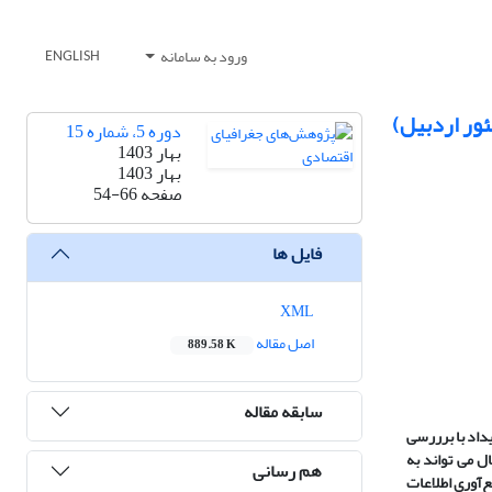
ورود به سامانه
ENGLISH
ور اردبیل)
دوره 5، شماره 15
بهار 1403
بهار 1403
صفحه
54-66
فایل ها
XML
اصل مقاله
889.58 K
سابقه مقاله
داد با برررسی
ل می تواند به
هم رسانی
‌آوری اطلاعات