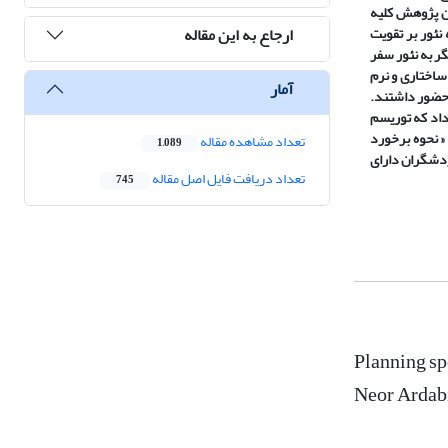
ن پژوهش کلیه
ارجاع به این مقاله
نئور بر تقویت
ر به نئور سفر
ساختاری و نرم
آمار
 حضور داشتند.
داد که توریسم
د « نحوه برخورد
تعداد مشاهده مقاله
1,089
ردشگران دارای
تعداد دریافت فایل اصل مقاله
745
Planning spo
Neor Ardabi