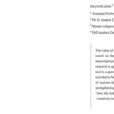
1
daryoosh jahan
1
Assistant Profe
2
Ph.D. student, 
3
Master's degree
4
PhD student, De
The value of 
travel on th
interrelations
research is a
tool is a que
traveled to N
of tourists 
strengthening
"how the staf
"creativity in