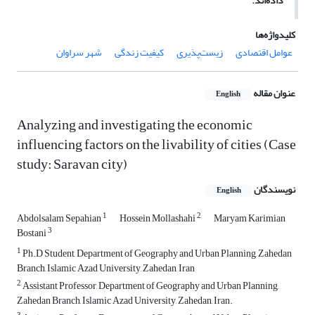
داده‌‌اند.
کلیدواژه‌ها
عوامل اقتصادی
زیست‌پذیری
کیفیت زندگی
شهر سراوان
عنوان مقاله
English
Analyzing and investigating the economic
influencing factors on the livability of cities (Case
study: Saravan city)
نویسندگان
English
1
2
Abdolsalam Sepahian
Hossein Mollashahi
Maryam Karimian
3
Bostani
1
Ph.D Student, Department of Geography and Urban Planning, Zahedan
Branch, Islamic Azad University, Zahedan, Iran
2
Assistant Professor, Department of Geography and Urban Planning,
Zahedan Branch, Islamic Azad University, Zahedan, Iran.