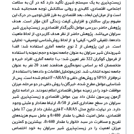
زیست‌‌پذیری به یک سیستم شهری تأکید دارد که در آن به سلامت
اجتماعی، اقتصادی، کالبدی و روانی ساکنانش توجه همه‌‌جانبه شده
است و از میان این ابعاد، بعد اقتصادی به طرز قابل توجهی در درک این
مفهوم برای ساکنان و افزایش کیفت زندگی آنان مؤثر است. هدف
پژوهش حاضر، بررسی عوامل تأثیرگذار اقتصادی بر زیست‌‌پذیری شهر
سراوان می‌‌باشد. پژوهش حاضر از نظر هدف کاربردی، از لحاظ ماهیت
داده‌‌ها، تلفیقی (کمی- کیفی) و از لحاظ روش‌‌شناسی توصیفی- تحلیلی
است. در این پژوهش از 2 نوع جامعه آماری استفاده شد: الف)
شهروندان شهر سراوان به عنوان جامعه نمونه و حجم نمونه با استفاده
از فرمول کوکران 322 نفر تعیین شد؛ ب) جامعه آماری، افراد خبره و
متخصصان که بر اساس نمونه‌‌گیری هدفمند تعدد 20 نفر به عنوان
جامعه نمونه انتخاب شد. تجزیه‌‌وتحلیل اطلاعات و داده‌‌ها با استفاده از
نرم‌‌افزار SPSS و روش‌‌های دلفی و F-ARAS انجام شده است. پس از
شناسایی عوامل مطرح شده، خبرگان با روش دلفی در دو مرحله، میزان
موافقت خود را در زمینه عوامل اقتصادی اعلام نمودند. در ادامه نتایج
آزمون پیرسون نشان داد بین عوامل اقتصادی و زیست‌‌پذیری شهر
سراوان در سطح معناداری کمتر از 0/50، ارتباط معنادار و مثبتی وجود
دارد. در نهایت، نتایج مدل F-ARAS فازی نشان داد از بین 17 عامل
اقتصادی، عامل امنیت شغلی با مقدار 0/480 و عامل سهم هزینه‌‌های
تفریح و مسافرت در سبد خانوار با مقدار 0/440، بیشترین و کمترین
میزان اهمیت را در زیست‌‌پذیری شهر سراوان به خود اختصاص