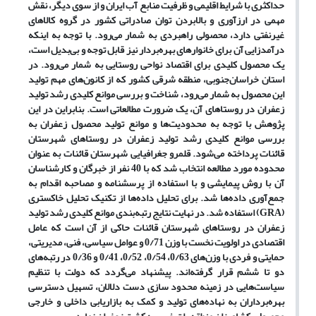
حداکثری با شرایط اقلیمی و ظرفیت منابع آب ایران و از سوی دیگر، نقش
مهمی در ارزآوری و بالابردن توان صادراتی کشور در گروه کالاهای
غیرنفتی دارد، محصولی راهبردی به شمار می‌‌رود. با توجه به اینکه
درآمدزایی آن برای خانوارهای بهره‌‌بردار نیز قابل توجه و بی‌‌بدیل است،
یک محصول کلیدی برای اقتصاد نواحی روستایی به شمار می‌‌رود. در
استان خراسان‌جنوبی، منطقه شرقی کشور که از کانون‌‌های مهم تولید
این محصول به شمار می‌‌رود، شناخت و بررسی موانع کلیدی رشد تولید
زعفران در روستاهای آن، یک ضرورت مطالعاتی است. بنابراین در این
پژوهش با توجه به محدودیت‌‌ها و موانع تولید محصول زعفران به
بررسی موانع کلیدی رشد تولید زعفران در روستاهای شهرستان
قائنات پرداخته می‌‌شود. قلمرو جغرافیایی شهرستان قائنات به عنوان
محدوده مورد مطالعه انتخاب شد که با 40 نفر از خبرگان و کارشناسان
آن با روش پیمایشی و با استفاده از پرسشنامه و مصاحبه اقدام به
جمع‌‌آوری داده‌‌ها شد. برای تحلیل داده‌‌ها از تکنیک تحلیل خاکستری
(GRA) استفاده شد. در نهایت نتایج رتبه‌‌بندی موانع کلیدی رشد تولید
زعفران در روستاهای شهرستان قائنات حاکی از آن است که عامل
اقتصادی در اولویت نخست با وزن 0/71 و عوامل سیاسی، فنی، مدیریتی،
حمایتی و فردی با وزن‌‌های 0/63، 0/54، 0/52، 0/41 و 0/36 در رتبه‌‌های
دو تا ششم قرار گرفته‌‌اند. پیشنهاد می‌‌گردد که دولت با تنظیم
سیاست‌‌هایی در زمینه محدود سازی دست دلالان، تسهیل دسترسی
بهره‌‌برداران به نهاده‌‌های تولید و کمک به بازاریابی داخلی و خارجی