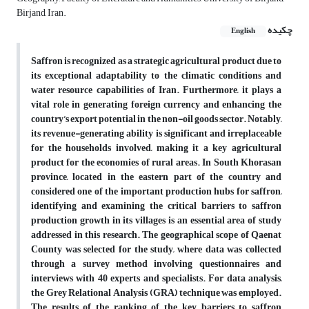
Birjand, Iran.
چکیده
English
Saffron is recognized as a strategic agricultural product due to
its exceptional adaptability to the climatic conditions and
water resource capabilities of Iran. Furthermore, it plays a
vital role in generating foreign currency and enhancing the
country’s export potential in the non-oil goods sector. Notably,
its revenue-generating ability is significant and irreplaceable
for the households involved, making it a key agricultural
product for the economies of rural areas. In South Khorasan
province, located in the eastern part of the country and
considered one of the important production hubs for saffron,
identifying and examining the critical barriers to saffron
production growth in its villages is an essential area of study
addressed in this research. The geographical scope of Qaenat
County was selected for the study, where data was collected
through a survey method involving questionnaires and
interviews with 40 experts and specialists. For data analysis,
the Grey Relational Analysis (GRA) technique was employed.
The results of the ranking of the key barriers to saffron