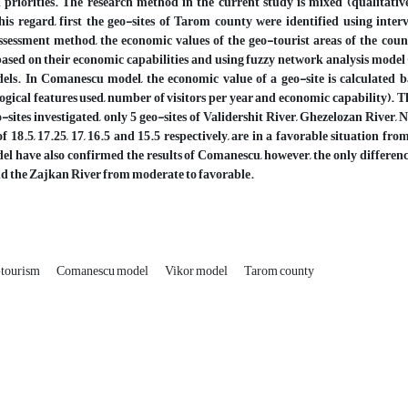
 priorities. The research method in the current study is mixed (qualitativ
his regard, first the geo-sites of Tarom county were identified using inte
ssessment method, the economic values of the geo-tourist areas of the count
 based on their economic capabilities and using fuzzy network analysis 
ls. In Comanescu model, the economic value of a geo-site is calculated bas
ical features used, number of visitors per year and economic capability). 
eo-sites investigated, only 5 geo-sites of Validershit River, Ghezelozan R
of 18.5, 17.25, 17, 16.5 and 15.5 respectively, are in a favorable situation fr
have also confirmed the results of Comanescu, however, the only differenc
d the Zajkan River from moderate to favorable.
tourism
Comanescu model
Vikor model
Tarom county