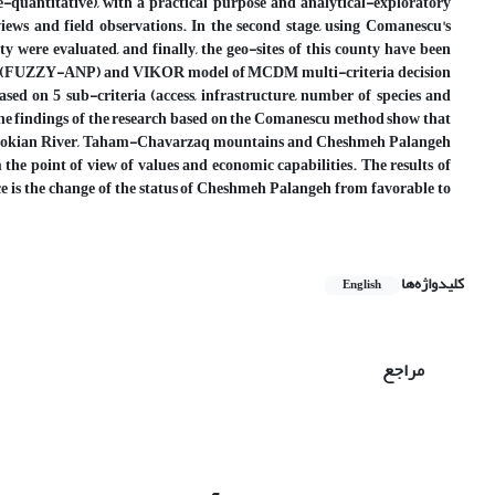
e-quantitative), with a practical purpose and analytical-exploratory
rviews and field observations. In the second stage, using Comanescu's
y were evaluated, and finally, the geo-sites of this county have been
model (FUZZY-ANP) and VIKOR model of MCDM multi-criteria decision
ed on 5 sub-criteria (access, infrastructure, number of species and
The findings of the research based on the Comanescu method show that
iver, Nokian River, Taham-Chavarzaq mountains and Cheshmeh Palangeh
om the point of view of values and economic capabilities. The results of
e is the change of the status of Cheshmeh Palangeh from favorable to
کلیدواژه‌ها
English
مراجع