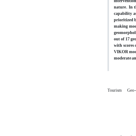
intervention
nature. In t
capability a
prioritized
making mode
geomorpholog
out of 17 g
with scores 
VIKOR model 
moderate an
Tourism
Geo-