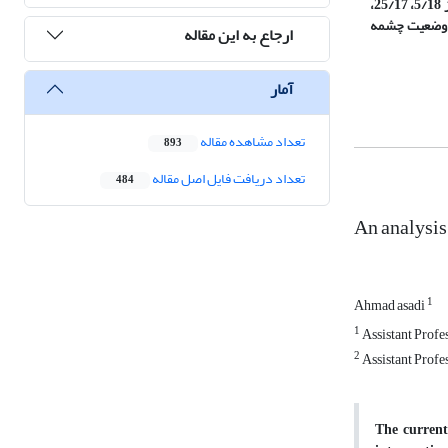
نشان می‌دهد که از 17 ژئوسایت مورد بررسی، تنها 5 ژئوسایت رودخانه‌های ولیدرشیت، قزل‌اوزن، نوکیان، کوه‌های مسیر تهم- چورزق و چشمه پلنگه به ترتیب با امتیاز 5/18، 25/17،
غییر وضعیت چشمه
ارجاع به این مقاله
آمار
تعداد مشاهده مقاله
893
تعداد دریافت فایل اصل مقاله
484
An analysis
1
Ahmad asadi
1
Assistant Profe
2
Assistant Profe
The current