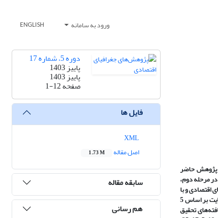
ورود به سامانه
ENGLISH
دوره 5، شماره 17
پاییز 1403
پاییز 1403
صفحه
1-12
فایل ها
XML
اصل مقاله
1.73 M
ر پژوهش حاضر
در مرحله دوم،
سابقه مقاله
 اقتصادی و با
استفاده از مدل تحلیل شبکه‌ای فازی و مدل ویکور از مدل‌های تصمیم‌گیری چندمعیاره MCDM اولویت‌بندی گردیده‌اند. ارزش اقتصادی در مدل کومانسکو یک ژئوسایت بر اساس 5
هم رسانی
فته‌های تحقیق