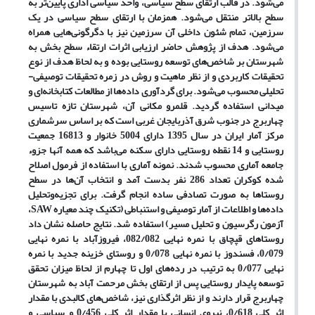
می‌‌شود. در قالب ارتقای سطح سیاسی، واحد سیاسی اداری پایین‌‌تر به
سطح بالاتر منتقل می‌‌شود. همزمان با ارتقای سطح سیاسی در یک
سرزمین، تمام شئون داخلی آن سرزمین نیز با دگرگونی‌‌هایی همراه
می‌‌شود. هدف از پژوهش حاضر ارزیابی اثرات ارتقاء سطح بخش به
شهرستان بر شاخص‌‌های توسعه روستایی بوده و به لحاظ هدف از نوع
تحقیقات کاربردی و از نظر ماهیت و روش در زمره تحقیقات توصیفی-
تحلیلی محسوب می‌‌شود. برای گردآوری داده‌‌ها از مطالعات کتابخانه‌‌ای و
میدانی استفاده گردید. قلمرو مکانی آن، شهرستان تازه تاسیس
چهاربرج در جنوب شرق آذربایجان غربی است که بر اساس سرشماری
مرکز آمار ایران در سال 1395 دارای 5004 خانوار و 16813 جمعیت
روستایی و 14 نقطه روستایی دارای سکنه می‌‌باشد که همه آنها جزوء
جامعه آماری محسوب شدند. نمونه آماری با استفاده از فرمول اصلاح
شده کوکران تعداد 286 نفر بدست آمد و انتخاب آن‌‌ها در سطح
روستاها به صورت تصادفی ساده انجام گرفت. برای تجزیه‌‌وتحلیل
داده‌‌ها و اطلاعات از آمار توصیفی و استنباطی (تکنیک چند معیاره SAW،
آزمون رگرسیون و تحلیل مسیر) استفاده شد. نتایج حاصله نشان داد
روستاهای قپچاق با نمره نهایی 082/082، فیروزآباد با نمره نهایی
0/079، فسندوز با نمره نهایی 0/078 و روستای خزینه جدید با نمره
نهایی 0/077 به ترتیب در رده‌‌های اول تا چهارم از لحاظ میزان تحقق
توسعه پایدار روستایی پس از ارتقای بخش مرحمت آباد به شهرستان
چهاربرج قرار دارند و از نظر اثرگذاری نیز، شاخص‌‌های کالبدی با مقدار
اثر کلی 0/618، نیروی انسانی با مقدار اثر کلی 0/456 و سیاسی و