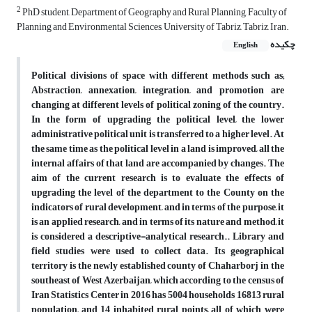
2
PhD student, Department of Geography and Rural Planning, Faculty of
Planning and Environmental Sciences, University of Tabriz, Tabriz, Iran.
چکیده
English
Political divisions of space with different methods such as;
Abstraction, annexation, integration, and promotion are
changing at different levels of political zoning of the country.
In the form of upgrading the political level, the lower
administrative political unit is transferred to a higher level. At
the same time as the political level in a land is improved, all the
internal affairs of that land are accompanied by changes. The
aim of the current research is to evaluate the effects of
upgrading the level of the department to the County on the
indicators of rural development, and in terms of the purpose, it
is an applied research, and in terms of its nature and method, it
is considered a descriptive-analytical research.. Library and
field studies were used to collect data. Its geographical
territory is the newly established county of Chaharborj in the
southeast of West Azerbaijan, which according to the census of
Iran Statistics Center in 2016 has 5004 households 16813 rural
population, and 14 inhabited rural points, all of which were