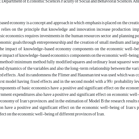
, Department of Economic Sciences, Faculty of Social and Behavioral Sciences, Ahlu
sed economy is a concept and approach in which emphasis is placed on the creati
 relies on the principle that knowledge and innovation increase production, i
ic economics requires investments in the human resources sector and planning pol
onomic goals through entrepreneurship and the creation of small, medium and large
 the impact of knowledge-based economy components on the economic well-being o
the impact of knowledge-based economics components on the economic well-being of
method (minimum method fully modified squares and ordinary least squares) were 
 and dynamics of the variables and also the long-term relationship between the variab
ed effects. And its randomness, the Flimer and Hausman test was used, which was con
first model having fixed effects, and in the second model with a 99% probability le
ponents of basic economics have a positive and significant effect on the econom
rnment expenditures also have a positive and significant effect on economic well-
conomy of Iran's provinces, and in the estimation of Model B, the research resul
on have a positive and significant effect on the economic well-being of Iran's 
ffect on the economic well-being of different provinces of Iran.