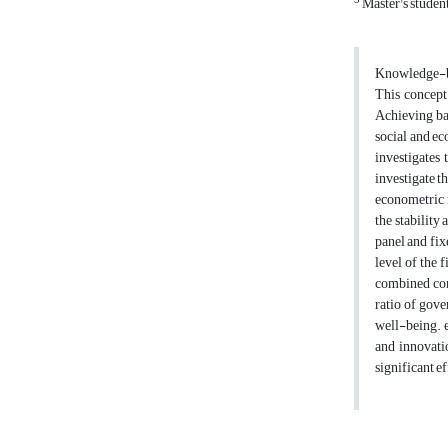
3
Master's student
Knowledge-ba
This concept
Achieving bas
social and ec
investigates
investigate 
econometric 
the stability
panel and fix
level of the 
combined com
ratio of gove
well-being. e
and innovati
significant e