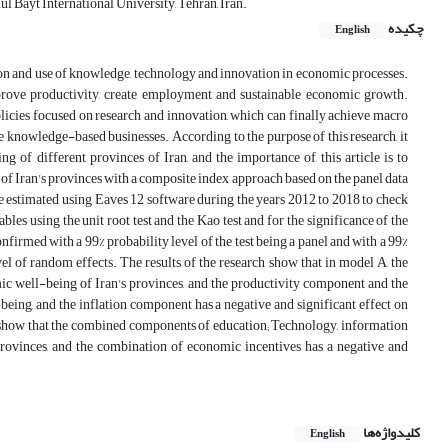
l Bayt International University, Tehran, Iran.
چکیده
English
on and use of knowledge, technology and innovation in economic processes.
mprove productivity, create employment and sustainable economic growth.
icies focused on research and innovation, which can finally achieve macro
 knowledge-based businesses. According to the purpose of this research, it
f different provinces of Iran, and the importance of this article is to
 Iran's provinces with a composite index approach based on the panel data
estimated using Eaves 12 software during the years 2012 to 2018 to check
les using the unit root test and the Kao test and for the significance of the
firmed with a 99% probability level of the test being a panel and with a 99%
vel of random effects. The results of the research show that in model A, the
ic well-being of Iran's provinces, and the productivity component and the
being, and the inflation component has a negative and significant effect on
ts show that the combined components of education; Technology, information
provinces, and the combination of economic incentives has a negative and
کلیدواژه‌ها
English