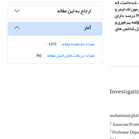
ی ایران با رویکرد شاخص ترکیبی بر اساس روش اقتصادسنجی پانل دیتا با استفاده از نرم‌افزار ایویز 12 برآورد شده است که
زمون اف لیمر و
ارجاع به این مقاله
هاسمن استفاده شده است که با سطح احتمال 99 درصد پانل بودن آزمون و نیز با سطح 99درصد مدل اول دارای اثرات ثابت می‌باشد و در مدل دوم با سطح احتمال 99 درصد دارای
لفه بهره‌وری و
آمار
د مدل شاخص های
تعداد مشاهده مقاله
1,575
تعداد دریافت فایل اصل مقاله
702
Investigati
mohammad ghaff
1
Associate Profes
2
Professor, Depa