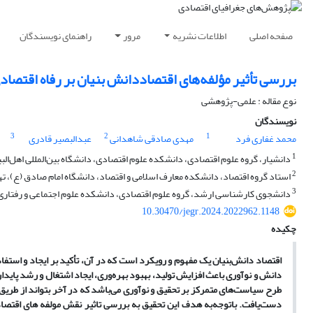
صفحه اصلی
اطلاعات نشریه
مرور
راهنمای نویسندگان
بررسی تأثیر مؤلفه‌های اقتصاددانش بنیان بر رفاه اقتصاد
نوع مقاله : علمی-پژوهشی
نویسندگان
3
2
1
محمد غفاری فرد
مهدی صادقی شاهدانی
عبدالبصیر قادری
1
دانشیار، گروه علوم اقتصادی، دانشکده علوم اقتصادی، دانشگاه بین‌المللی اهل‌البیت
2
استاد گروه اقتصاد، دانشکده معارف اسلامی و اقتصاد، دانشگاه امام صادق (ع)، تهر
3
دانشجوی کارشناسی ارشد، گروه علوم اقتصادی، دانشکده علوم اجتماعی و رفتاری، دا
10.30470/jegr.2024.2022962.1148
چکیده
اقتصاد دانش‌بنیان یک مفهوم و رویکرد است که در آن، تأکید بر ایجاد و استفاد
دانش و نوآوری باعث افزایش تولید، بهبود بهره‌وری، ایجاد اشتغال و رشد پایدا
طرح سیاست‌های متمرکز بر تحقیق و نوآوری می‌باشد که در آخر بتواند از طری
دست‌یافت. باتوجه‌به هدف این تحقیق به بررسی تاثیر نقش مولفه های اقتصاد 