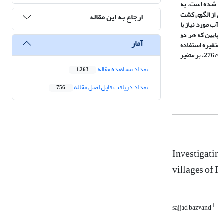
فاده شده است. به
 از الگوی کشت
ارجاع به این مقاله
 آب مورد نیاز با
 سطح معناداری و حد بالا و حد پایین که هر دو
آمار
تغیره استفاده
شده است. نتایج به دست آمده نشان داد که مدیریت منابع آبی بر متغیر معیشت اجتماعی با مقدار ضریب بتای 325/0، بر متغیر معیشت اقتصادی با مقدار ضریب بتای 276/0، بر متغیر
تعداد مشاهده مقاله
1,263
تعداد دریافت فایل اصل مقاله
756
Investigatin
villages of
1
sajjad bazvand