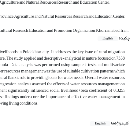
Agriculture and Natural Resources Research and Education Center,
 Province Agriculture and Natural Resources Research and Education Center,
cultural Research, Education and Promotion Organization, Khorramabad, Iran.
چکیده
English
elihoods in Poldakhtar city. It addresses the key issue of rural migration
re. The study, applied and descriptive-analytical in nature, focused on 7358
rmula. Data analysis was performed using sample t-tests and multivariate
ter resources management was the use of suitable cultivation patterns, which
ural Bank’s role in providing loans for water needs. Overall, water resources
regression analysis assessed the effects of water resources management on
t significantly influenced social livelihood (beta coefficient of 0.325),
ese findings underscore the importance of effective water management in
oving living conditions.
کلیدواژه‌ها
English