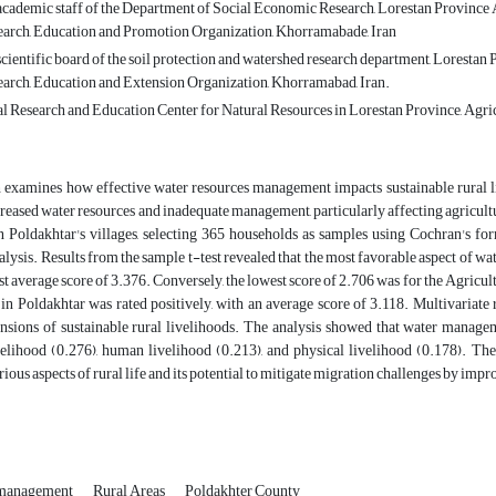
cademic staff of the Department of Social Economic Research, Lorestan Province 
earch, Education and Promotion Organization, Khorramabade, Iran
cientific board of the soil protection and watershed research department, Lorestan
earch, Education and Extension Organization, Khorramabad, Iran.
l Research and Education Center for Natural Resources in Lorestan Province, Agri
 examines how effective water resources management impacts sustainable rural liv
reased water resources and inadequate management, particularly affecting agricultu
n Poldakhtar's villages, selecting 365 households as samples using Cochran's fo
alysis. Results from the sample t-test revealed that the most favorable aspect of wa
st average score of 3.376. Conversely, the lowest score of 2.706 was for the Agricult
n Poldakhtar was rated positively, with an average score of 3.118. Multivariate 
sions of sustainable rural livelihoods. The analysis showed that water managemen
elihood (0.276), human livelihood (0.213), and physical livelihood (0.178). Th
ious aspects of rural life and its potential to mitigate migration challenges by impr
 management
Rural Areas
Poldakhter County