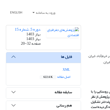
ورود به سامانه
ENGLISH
دوره 5، شماره 15
بهار 1403
بهار 1403
صفحه
20-32
رم‌آباد، ایران.
فایل ها
یران.
XML
اصل مقاله
622.6 K
وستایی را با
سابقه مقاله
 پژوهش از نظر
 پلدختر تشکیل
هم رسانی
وکران استفاده گردیده است