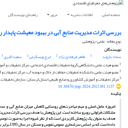
صفحه اصلی
اطلاعات نشریه
مرور
راهنمای نویسندگان
بررسی اثرات مدیریت منابع آبی در بهبود معیشت پایدار 
نوع مقاله : علمی-پژوهشی
نویسندگان
3
2
2
1
سجاد بازوند
طاهر فرهادی نژاد
ایرج ویسکرمی
سعید اکبری
1
عضو هیات علمی دانشگاهی گروه تحقیقات اقتصادی اجتماعی، مرکز تحقیقات و آموزش
2
عضو هیئت علمی دانشکده تحقیقات حفاظت از خاک و حوضه آب، مرکز تحقیقات و آم
3
مرکز تحقیقات و آموزش کشاورزی و منابع طبیعی استان لرستان، سازمان تحقیقات، آم
10.30470/jegr.2024.2021381.1137
چکیده
امروزه عامل اصلی و مهم مهاجرت‌های روستایی کاهش میزان منابع آبی و ع
مشکلات فراوانی روبرو ساخته است. این پژوهش با هدف بررسی اثرات مدیریت م
هدف به عنوان یک پژوهش کاربردی است که از نظر شیوه اجرا به صورت توصیفی