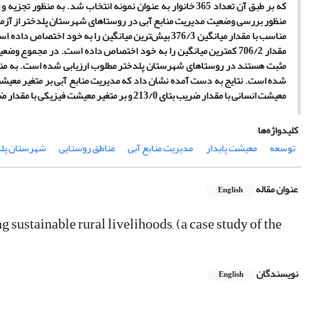
که بر طبق آن تعداد 365 خانوار به عنوان نمونه انتخاب شد. ب
منظور بررسی وضعیت مدیریت منابع آبی در روستاهای شهرستان پلدختر از آزمون 
مناسب با مقدار میانگین 376/3 بیش‌ترین میانگین را به 
مثبت هستند در روستاهای شهرستان پلدختر مطلوب ارزیابی شده است. به منظو
معیشت انسانی با مقدار ضریب بتای 213/0 و بر متغیر معیشت فیزیکی با مقدار ضریب بتای 178/0 تاثیر گذار بوده است.
کلیدواژه‌ها
توسعه
معیشت پایدار
مدیریت منابع آبی
مناطق روستایی
شهرستان پل
عنوان مقاله
English
sustainable rural livelihoods, (a case study of the
نویسندگان
English