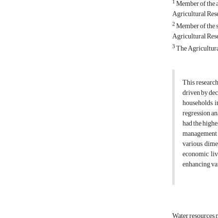
1
Member of the a
Agricultural Res
2
Member of the s
Agricultural Res
3
The Agricultura
This research
driven by dec
households i
regression an
had the highe
management i
various dimen
economic liv
enhancing var
Water resources