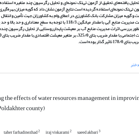
ه منظور تجزیه و تحلیل یافته‌های تحقیق از آزمون تی‌تک نمونه‌ای و تحلیل رگرسیون چند متغیره است
تی‌تک نمونه‌ای استفاده گردیده است نتایج آزمون نشان داد که گویه میزان بهره‌گیری
خود اختصاص داده است و گویه میزان مشارکت بانک کشاورزی در اعطای وام به کشاورزان جهت تأمین و انتقال
مقدار 706/2 کمترین میانگین را به خود اختصاص داده است. در مجموع وضعیت مدیریت منابع آبی با مقدار میانگین 118/3 با توجه به
ر بررسی اثرات مدیریت منابع آب بر معیشت پایدارروستایی از تحلیل رگرسیون چندم
دختر
g the effects of water resources management in improving 
 Poldakhter county)
2
2
3
taher farhadinezhad
iraj viskarami
saeed akbari