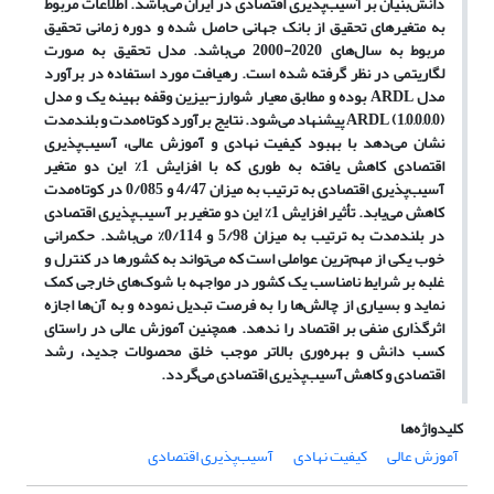
دانش‌بنیان بر آسیب‌پذیری اقتصادی در ایران می‌باشد. اطلاعات مربوط
به متغیرهای تحقیق از بانک جهانی حاصل شده و دوره زمانی تحقیق
مربوط به سال‌های 2020-2000 می‌باشد. مدل تحقیق به صورت
لگاریتمی در نظر گرفته شده است. رهیافت مورد استفاده در برآورد
مدل ARDL بوده و مطابق معیار شوارز-بیزین وقفه بهینه یک و مدل
(1,0,0,0,0) ARDL پیشنهاد می‌شود. نتایج برآورد کوتاه‌مدت و بلندمدت
نشان می‌دهد با بهبود کیفیت نهادی و آموزش عالی، آسیب‌پذیری
اقتصادی کاهش یافته به طوری که با افزایش 1% این دو متغیر
آسیب‌پذیری اقتصادی به ترتیب به میزان 4/47 و 0/085 در کوتاه‌مدت
کاهش می‌یابد. تأثیر افزایش 1% این دو متغیر بر آسیب‌پذیری اقتصادی
در بلندمدت به ترتیب به میزان 5/98 و 0/114% می‌باشد. حکمرانی
خوب یکی از مهم‌ترین عواملی است که می‌تواند به کشورها در کنترل و
غلبه بر شرایط نامناسب یک کشور در مواجهه با شوک‌های خارجی کمک
نماید و بسیاری از چالش‌ها را به فرصت تبدیل نموده و به آن‌ها اجازه
اثرگذاری منفی بر اقتصاد را ندهد. همچنین آموزش عالی در راستای
کسب دانش و بهره‌وری بالاتر موجب خلق محصولات جدید، رشد
اقتصادی و کاهش آسیب‌پذیری اقتصادی می‌گردد.
کلیدواژه‌ها
آموزش عالی
کیفیت نهادی
آسیب‌پذیری اقتصادی