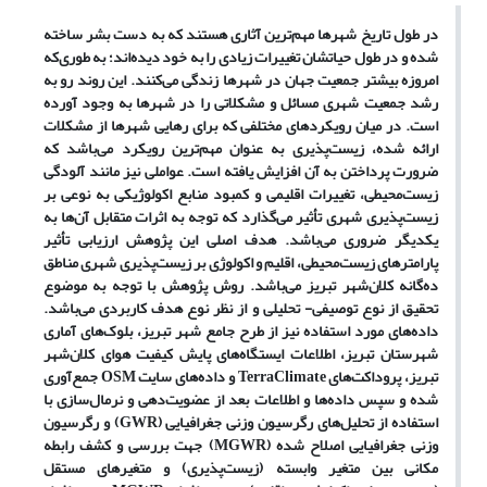
در طول تاریخ شهرها مهم‌ترین آثاری هستند که به دست بشر ساخته
شده و در طول حیاتشان تغییرات زیادی را به خود دیده‌اند؛ به طوری‌که
امروزه بیشتر جمعیت جهان در شهرها زندگی می‌کنند. این روند رو به
رشد جمعیت شهری مسائل و مشکلاتی را در شهرها به وجود آورده
است. در میان رویکردهای مختلفی که برای رهایی شهرها از مشکلات
ارائه شده، زیست‌پذیری به عنوان مهم‌ترین رویکرد می‌باشد که
ضرورت پرداختن به آن افزایش یافته است. عواملی نیز مانند آلودگی
زیست‌محیطی، تغییرات اقلیمی و کمبود منابع اکولوژیکی به نوعی بر
زیست‌پذیری شهری تأثیر می‌گذارد که توجه به اثرات متقابل آن‌ها به
یکدیگر ضروری می‌باشد. هدف اصلی این پژوهش ارزیابی تأثیر
پارامترهای زیست‌محیطی، اقلیم و اکولوژی بر زیست‌پذیری شهری مناطق
ده‌گانه کلان‌شهر تبریز می‌باشد. روش پژوهش با توجه به موضوع
تحقیق از نوع توصیفی- تحلیلی و از نظر نوع هدف کاربردی می‌باشد.
داده‌های مورد استفاده نیز از طرح جامع شهر تبریز، بلوک‌های آماری
شهرستان تبریز، اطلاعات ایستگاه‌های پایش کیفیت هوای کلان‌شهر
تبریز، پروداکت‌های TerraClimate و داده‌های سایت OSM جمع‌آوری
شده و سپس داده‌ها و اطلاعات بعد از عضویت‌دهی و نرمال‌سازی با
استفاده از تحلیل‌های رگرسیون وزنی جغرافیایی (GWR) و رگرسیون
وزنی جغرافیایی اصلاح شده (MGWR) جهت بررسی و کشف رابطه
مکانی بین متغیر وابسته (زیست‌پذیری) و متغیرهای مستقل