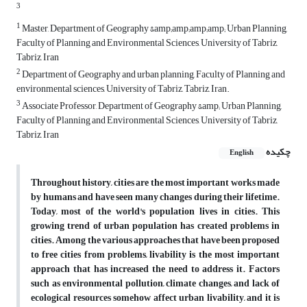
3
1
Master, Department of Geography &amp;amp;amp;amp; Urban Planning,
Faculty of Planning and Environmental Sciences, University of Tabriz,
Tabriz, Iran
2
Department of Geography and urban planning, Faculty of Planning and
environmental sciences, University of Tabriz, Tabriz, Iran.
3
Associate Professor, Department of Geography &amp; Urban Planning,
Faculty of Planning and Environmental Sciences, University of Tabriz,
Tabriz, Iran
چکیده
English
Throughout history, cities are the most important works made
by humans and have seen many changes during their lifetime.
Today, most of the world's population lives in cities. This
growing trend of urban population has created problems in
cities. Among the various approaches that have been proposed
to free cities from problems, livability is the most important
approach that has increased the need to address it. Factors
such as environmental pollution, climate changes, and lack of
ecological resources somehow affect urban livability, and it is