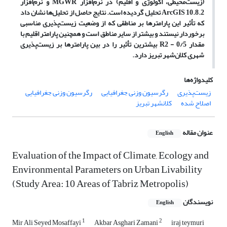
(زیست‌محیطی، اکولوژی و اقلیم) در نرم‌افزار MGWR و نرم‌افزار
ArcGIS 10.8.2 تحلیل گردیده است. نتایج حاصل از تحلیل‌ها نشان داد
که تأثیر این پارامترها بر مناطقی که از وضعیت زیست‌پذیری مناسبی
برخوردار نیستند و بیشتر از سایر مناطق است و همچنین پارامتر اقلیم با
مقدار R2 - 0/5 بیشترین تأثیر را در بین پارامترها بر زیست‌پذیری
شهری کلان‌شهر تبریز دارد.
کلیدواژه‌ها
زیست‌پذیری
رگرسیون وزنی جغرافیایی
رگرسیون وزنی جغرافیایی
اصلاح شده
کلانشهر تبریز
عنوان مقاله
English
Evaluation of the Impact of Climate, Ecology and
Environmental Parameters on Urban Livability
(Study Area: 10 Areas of Tabriz Metropolis)
نویسندگان
English
1
2
Mir Ali Seyed Mosaffayi
Akbar Asghari Zamani
iraj teymuri