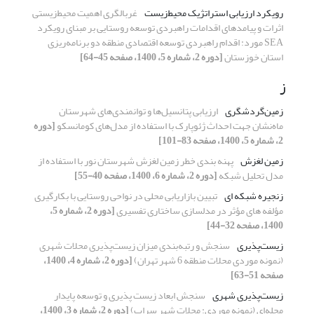
رویکرد ارزیابی استراتژیک محیط‌زیست
غربالگری اهمیت محیط‌زیستی
اثرات و پیامدهای اقدامات راهبردی توسعه روستایی بر مبنای رویکرد
SEA مورد: اقدام راهبردی توسعه اقتصادی منطقه دو برنامه‌ریزی
استان خوزستان
[دوره 2، شماره 5، 1400، صفحه 45-64]
ز
زمین‌گردشگری
ارزیابی پتانسیل‌ها و توانمندی‌های شهرستان
ماه‌نشان جهت احداث ژئوپارک با استفاده از مدل‌های کومانسکو‌‌‌‌‌‌‌‌
[دوره
2، شماره 5، 1400، صفحه 83-101]
زمین لغزش
پهنه بندی خطر زمین لغزش شهرستان نور با استفاده از
مدل تحلیل شبکه
[دوره 2، شماره 6، 1400، صفحه 40-55]
زنجیره شبکه ای
تبیین بازاریابی محلی در نواحی روستایی با بکارگیری
مؤلفه های مؤثر در مدلسازی ساختاری تفسیری
[دوره 2، شماره 5،
1400، صفحه 32-44]
زیست‌پذیری
سنجش و رتبه‌بندی میزان زیست‌پذیری محلات شهری
(نمونه موردی محلات منطقه 6 شهر تهران)
[دوره 2، شماره 4، 1400،
صفحه 51-63]
زیست‌‌پذیری شهری
سنجش ابعاد زیست پذیری و توسعه پایدار
محله‌ای (نمونه موردی: محلات شهر سراب)
[دوره 2، شماره 3، 1400،