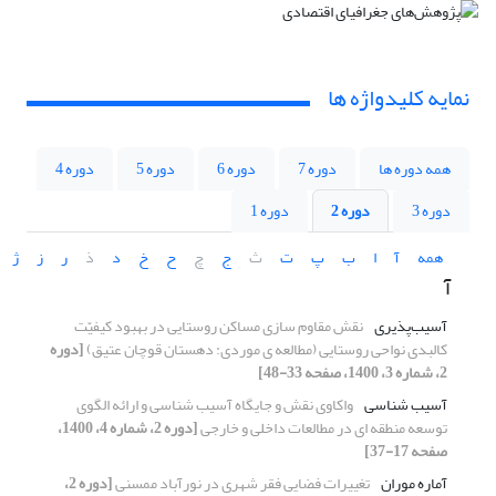
نمایه کلیدواژه ها
همه دوره ها
دوره 7
دوره 6
دوره 5
دوره 4
دوره 3
دوره 2
دوره 1
همه
آ
ا
ب
پ
ت
ث
ج
چ
ح
خ
د
ذ
ر
ز
ژ
آ
آسیب‌پذیری
نقش مقاوم سازی مساکن روستایی در بهبود کیفیّت
کالبدی نواحی روستایی (مطالعه ‏ی موردی: دهستان قوچان عتیق)
[دوره
2، شماره 3، 1400، صفحه 33-48]
آسیب شناسی
واکاوی نقش و جایگاه آسیب شناسی و ارائه الگوی
توسعه منطقه ای در مطالعات داخلی و خارجی
[دوره 2، شماره 4، 1400،
صفحه 17-37]
آماره موران
تغییرات فضایی فقر شهری در نورآباد ممسنی
[دوره 2،