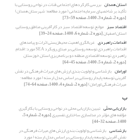
استان همدان
بررسی کارکردهای اجتماعی قنات در نواحی روستایی با
تأکید بر شاخصهای سرمایه اجتماعی ( مورد مطالعه: شهرستان همدان)
[دوره 2، شماره 3، 1400، صفحه 59-73]
اقتصاد سبز
موانع توسعه اقتصاد سبز در کارآفرینی مناطق روستایی
استان اصفهان
[دوره 2، شماره 6، 1400، صفحه 24-39]
اقدامات راهبردی
غربالگری اهمیت محیط‌زیستی اثرات و پیامدهای
اقدامات راهبردی توسعه روستایی بر مبنای رویکرد SEA مورد: اقدام
راهبردی توسعه اقتصادی منطقه دو برنامه‌ریزی استان خوزستان
[دوره 2، شماره 5، 1400، صفحه 45-64]
اورامان
بازشناسی و اولویت بندی ارزش های میراث فرهنگی در نقش
آفرینی توسعه پایدار روستایی بر اساس مدل ارسته ( مورد مطالعه:
میراث فرهنگی اورامان)
[دوره 2، شماره 4، 1400، صفحه 64-74]
ب
بازاریابی محلّی
تبیین بازاریابی محلی در نواحی روستایی با بکارگیری
مؤلفه های مؤثر در مدلسازی ساختاری تفسیری
[دوره 2، شماره 5،
1400، صفحه 32-44]
بازشناسی
بازشناسی و اولویت بندی ارزش های میراث فرهنگی در
نقش آفرینی توسعه پایدار روستایی بر اساس مدل ارسته ( مورد