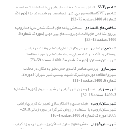
شاخصSVF
تحلیل وضعیت خط آسمان شهری با استفاده از محاسبه
شاخص SVF(مطالعه موردی: شهرک ولیعصر و رشدیه تبریز)
[دوره 2،
شماره 4، 1400، صفحه 75-92]
شاخص های اقتصادی
سنجش پیامدهای خشک شدن دریاچه ارومیه
بر روی شاخص های اقتصادی روستاهای پیرامونی
[دوره 2، شماره 6،
1400، صفحه 12-23]
شبکه‏ ی اجتماعی
بررسی کارکردهای اجتماعی قنات در نواحی
روستایی با تأکید بر شاخصهای سرمایه اجتماعی ( مورد مطالعه:
شهرستان همدان)
[دوره 2، شماره 3، 1400، صفحه 59-73]
شهرسازی
بررسی عناصر کالبدی حس تعلق به مکان در محلات
شهری(مطالعه موردی:شهرک شهید بهشتی شهر شیراز)
[دوره 2،
شماره 6، 1400، صفحه 1-11]
شهر سبزوار
تحلیل میزان شهرگرایی در شهر سبزوار
[دوره 2، شماره
3، 1400، صفحه 18-32]
شهرستان ارومیه
طبقه بندی و آشکارسازی تغییرات کاربری اراضی
شهرستان ارومیه با استفاده از روش شی‌گرا در دوره زمانی 2018-
2009
[دوره 2، شماره 4، 1400، صفحه 1-16]
شهرستان قوچان
نقش مقاوم سازی مساکن روستایی در بهبود کیفیّت