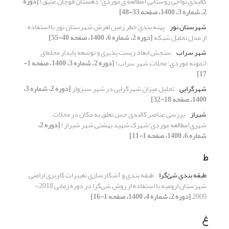
کالبدی نواحی روستایی (مطالعه ‏ی موردی: دهستان قوچان عتیق)
[دوره
2، شماره 3، 1400، صفحه 33-48]
شهرستان نور
پهنه بندی خطر زمین لغزش شهرستان نور با استفاده
از مدل تحلیل شبکه
[دوره 2، شماره 6، 1400، صفحه 40-55]
شهر سراب
سنجش ابعاد زیست پذیری و توسعه پایدار محله‌ای
(نمونه موردی: محلات شهر سراب)
[دوره 2، شماره 3، 1400، صفحه 1-
17]
شهرگرایی
تحلیل میزان شهرگرایی در شهر سبزوار
[دوره 2، شماره 3،
1400، صفحه 18-32]
شیراز
بررسی عناصر کالبدی حس تعلق به مکان در محلات
شهری(مطالعه موردی:شهرک شهید بهشتی شهر شیراز)
[دوره 2،
شماره 6، 1400، صفحه 1-11]
ط
طبقه بندی شئ‌گرا
طبقه بندی و آشکارسازی تغییرات کاربری اراضی
شهرستان ارومیه با استفاده از روش شی‌گرا در دوره زمانی 2018-
2009
[دوره 2، شماره 4، 1400، صفحه 1-16]
غ