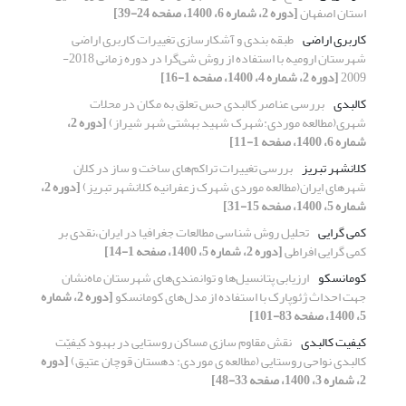
استان اصفهان
[دوره 2، شماره 6، 1400، صفحه 24-39]
کاربری اراضی
طبقه بندی و آشکارسازی تغییرات کاربری اراضی
شهرستان ارومیه با استفاده از روش شی‌گرا در دوره زمانی 2018-
2009
[دوره 2، شماره 4، 1400، صفحه 1-16]
کالبدی
بررسی عناصر کالبدی حس تعلق به مکان در محلات
شهری(مطالعه موردی:شهرک شهید بهشتی شهر شیراز)
[دوره 2،
شماره 6، 1400، صفحه 1-11]
کلانشهر تبریز
بررسی تغییرات تراکم‌های ساخت و ساز در کلان
شهرهای ایران(مطالعه موردی شهرک زعفرانیه کلانشهر تبریز)
[دوره 2،
شماره 5، 1400، صفحه 15-31]
کمی گرایی
تحلیل روش شناسی مطالعات جغرافیا در ایران،نقدی بر
کمی گرایی افراطی
[دوره 2، شماره 5، 1400، صفحه 1-14]
کومانسکو
ارزیابی پتانسیل‌ها و توانمندی‌های شهرستان ماه‌نشان
جهت احداث ژئوپارک با استفاده از مدل‌های کومانسکو‌‌‌‌‌‌‌‌
[دوره 2، شماره
5، 1400، صفحه 83-101]
کیفیت کالبدی
نقش مقاوم سازی مساکن روستایی در بهبود کیفیّت
کالبدی نواحی روستایی (مطالعه ‏ی موردی: دهستان قوچان عتیق)
[دوره
2، شماره 3، 1400، صفحه 33-48]