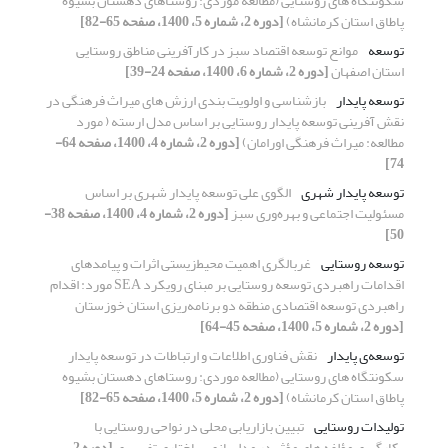
سکونتگاه های روستایی (مطالعه موردی: روستاهای دهستان بشیوه
پاطاق استان کرمانشاه)
[دوره 2، شماره 5، 1400، صفحه 65-82]
توسعه
موانع توسعه اقتصاد سبز در کارآفرینی مناطق روستایی
استان اصفهان
[دوره 2، شماره 6، 1400، صفحه 24-39]
توسعه پایدار
بازشناسی و اولویت بندی ارزش های میراث فرهنگی در
نقش آفرینی توسعه پایدار روستایی بر اساس مدل ارسته ( مورد
مطالعه: میراث فرهنگی اورامان)
[دوره 2، شماره 4، 1400، صفحه 64-
74]
توسعه پایدار شهری
الگوی علی توسعه پایدار شهری بر اساس
مسئولیت اجتماعی و بهره‌وری سبز
[دوره 2، شماره 4، 1400، صفحه 38-
50]
توسعه روستایی
غربالگری اهمیت محیط‌زیستی اثرات و پیامدهای
اقدامات راهبردی توسعه روستایی بر مبنای رویکرد SEA مورد: اقدام
راهبردی توسعه اقتصادی منطقه دو برنامه‌ریزی استان خوزستان
[دوره 2، شماره 5، 1400، صفحه 45-64]
توسعه‌‏ی پایدار
نقش فناوری اطلاعات و ارتباطات در توسعه پایدار
سکونتگاه های روستایی (مطالعه موردی: روستاهای دهستان بشیوه
پاطاق استان کرمانشاه)
[دوره 2، شماره 5، 1400، صفحه 65-82]
تولیدات روستایی
تبیین بازاریابی محلی در نواحی روستایی با
بکارگیری مؤلفه های مؤثر در مدلسازی ساختاری تفسیری
[دوره 2،