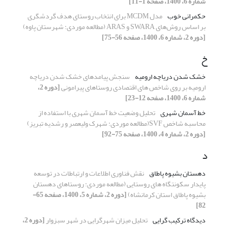
شماره 6، 1400، صفحه 1-11]
حکمرانی خوب
مدل MCDM برای انتخاب روستای هدف گردشگری
بر اساس روش‌های SWARA و ARAS (مطالعه‏ موردی: شهرستان پاوه)
[دوره 2، شماره 6، 1400، صفحه 56-75]
خ
خشک شدن دریاچه ارومیه
سنجش پیامدهای خشک شدن دریاچه
ارومیه بر روی شاخص های اقتصادی روستاهای پیرامونی
[دوره 2،
شماره 6، 1400، صفحه 12-23]
خط آسمان شهری
تحلیل وضعیت خط آسمان شهری با استفاده از
محاسبه شاخص SVF(مطالعه موردی: شهرک ولیعصر و رشدیه تبریز)
[دوره 2، شماره 4، 1400، صفحه 75-92]
د
دهستان بشیوه پاطاق
نقش فناوری اطلاعات و ارتباطات در توسعه
پایدار سکونتگاه های روستایی (مطالعه موردی: روستاهای دهستان
بشیوه پاطاق استان کرمانشاه)
[دوره 2، شماره 5، 1400، صفحه 65-
82]
دیدگاه ترکیب گرایی
تحلیل میزان شهرگرایی در شهر سبزوار
[دوره 2،