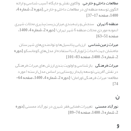
مطالعات داخلی و خارجی
واکاوی نقش و جایگاه آسیب شناسی و ارائه
الگوی توسعه منطقه ای در مطالعات داخلی و خارجی
[دوره 2، شماره 4،
1400، صفحه 17-37]
منطقه 6 تهران
سنجش و رتبه‌بندی میزان زیست‌پذیری محلات شهری
(نمونه موردی محلات منطقه 6 شهر تهران)
[دوره 2، شماره 4، 1400،
صفحه 51-63]
میراث زمین‌شناسی
ارزیابی پتانسیل‌ها و توانمندی‌های شهرستان
ماه‌نشان جهت احداث ژئوپارک با استفاده از مدل‌های کومانسکو‌‌‌‌‌‌‌‌
[دوره
2، شماره 5، 1400، صفحه 83-101]
میراث فرهنگی
بازشناسی و اولویت بندی ارزش های میراث فرهنگی
در نقش آفرینی توسعه پایدار روستایی بر اساس مدل ارسته ( مورد
مطالعه: میراث فرهنگی اورامان)
[دوره 2، شماره 4، 1400، صفحه 64-
74]
ن
نورآباد ممسنی
تغییرات فضایی فقر شهری در نورآباد ممسنی
[دوره
2، شماره 3، 1400، صفحه 74-89]
و