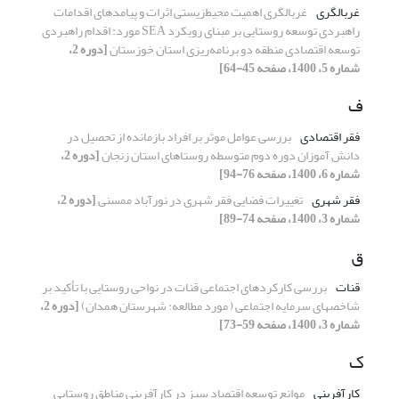
غربالگری
غربالگری اهمیت محیط‌زیستی اثرات و پیامدهای اقدامات
راهبردی توسعه روستایی بر مبنای رویکرد SEA مورد: اقدام راهبردی
توسعه اقتصادی منطقه دو برنامه‌ریزی استان خوزستان
[دوره 2،
شماره 5، 1400، صفحه 45-64]
ف
فقر اقتصادی
بررسی عوامل موثر بر افراد بازمانده از تحصیل در
دانش آموزان دوره دوم متوسطه روستاهای استان زنجان
[دوره 2،
شماره 6، 1400، صفحه 76-94]
فقر شهری
تغییرات فضایی فقر شهری در نورآباد ممسنی
[دوره 2،
شماره 3، 1400، صفحه 74-89]
ق
قنات
بررسی کارکردهای اجتماعی قنات در نواحی روستایی با تأکید بر
شاخصهای سرمایه اجتماعی ( مورد مطالعه: شهرستان همدان)
[دوره 2،
شماره 3، 1400، صفحه 59-73]
ک
کارآفرینی
موانع توسعه اقتصاد سبز در کارآفرینی مناطق روستایی