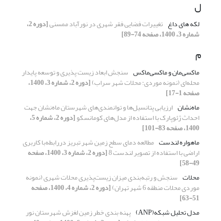
ل
لکه های داغ
تغییرات فضایی فقر شهری در نورآباد ممسنی
[دوره 2،
شماره 3، 1400، صفحه 74-89]
م
ماکسی‌مان و ماکسی‌ماکس
سنجش ابعاد زیست پذیری و توسعه پایدار
محله‌ای (نمونه موردی: محلات شهر سراب)
[دوره 2، شماره 3، 1400،
صفحه 1-17]
ماه‌نشان
ارزیابی پتانسیل‌ها و توانمندی‌های شهرستان ماه‌نشان جهت
احداث ژئوپارک با استفاده از مدل‌های کومانسکو‌‌‌‌‌‌‌‌
[دوره 2، شماره 5،
1400، صفحه 83-101]
ماهواره لندست
مطالعه دمای سطح زمین شهر تبریز دررابطه‌با کاربری
اراضی با استفاده از تصویر لندست 8
[دوره 2، شماره 3، 1400، صفحه
49-58]
محلات
سنجش و رتبه‌بندی میزان زیست‌پذیری محلات شهری (نمونه
موردی محلات منطقه 6 شهر تهران)
[دوره 2، شماره 4، 1400، صفحه
51-63]
مدل تحلیل شبکه(ANP)
پهنه بندی خطر زمین لغزش شهرستان نور