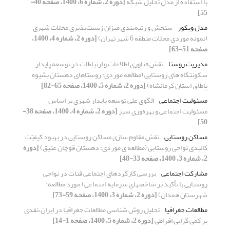
با استفاده از مدل تحلیل شبکه
[دوره 2، شماره 6، 1400، صفحه 40-
55]
مدل ویکور
سنجش و رتبه‌بندی میزان زیست‌پذیری محلات شهری
(نمونه موردی محلات منطقه 6 شهر تهران)
[دوره 2، شماره 4، 1400،
صفحه 51-63]
مدیریت روستا
نقش فناوری اطلاعات و ارتباطات در توسعه پایدار
سکونتگاه های روستایی (مطالعه موردی: روستاهای دهستان بشیوه
پاطاق استان کرمانشاه)
[دوره 2، شماره 5، 1400، صفحه 65-82]
مسئولیت اجتماعی
الگوی علی توسعه پایدار شهری بر اساس
مسئولیت اجتماعی و بهره‌وری سبز
[دوره 2، شماره 4، 1400، صفحه 38-
50]
مساکن روستایی
نقش مقاوم سازی مساکن روستایی در بهبود کیفیّت
کالبدی نواحی روستایی (مطالعه ‏ی موردی: دهستان قوچان عتیق)
[دوره
2، شماره 3، 1400، صفحه 33-48]
مشارکت اجتماعی
بررسی کارکردهای اجتماعی قنات در نواحی
روستایی با تأکید بر شاخصهای سرمایه اجتماعی ( مورد مطالعه:
شهرستان همدان)
[دوره 2، شماره 3، 1400، صفحه 59-73]
مطالعات جغرافیا
تحلیل روش شناسی مطالعات جغرافیا در ایران،نقدی
بر کمی گرایی افراطی
[دوره 2، شماره 5، 1400، صفحه 1-14]