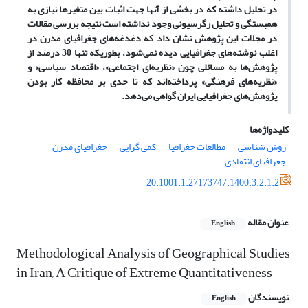
در تحلیل داشته که در بخشی از آنها جهت اثبات بین متغیرها نیازی به
همبستگی و تحلیل رگرسیونی وجود نداشته است نتیجه بررسی مقالات
در مجلات این پژوهش نشان داد که دغدغه‌های جغرافیای مدرن در
اغلب نوشته‌های جغرافیایی دیده نمی‌شود، بطوریکه تنها 30 درصد از
پژوهش‌ها به مسائلی چون «نظریه‌ای اجتماعی»، «اقتصاد سیاسی» و
«نظریه‌های فرهنگی» پرداخته‌اند که تا حدی بر محافظه‌ کار بودن
پژوهش‌های جغرافیایی ایران گواهی می‌دهد.
کلیدواژه‌ها
روش شناسی
مطالعات جغرافیا
کمی گرایی
جغرافیای مدرن
جغرافیای انتقادی
20.1001.1.27173747.1400.3.2.1.2
عنوان مقاله
English
Methodological Analysis of Geographical Studies
in Iran, A Critique of Extreme Quantitativeness
نویسندگان
English