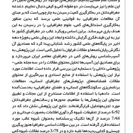
این علم را نیز می‌بایست در دو مقوله کمی و کیفی دنبال نماییم. دغدغه
جغرافیدانان در به‌کارگیری کمیت رسیدن به چارچوبی است که بر مبنای
آن مطالعات جغرافیایی به قوانینی علمی برسد که بدین منظور
به‌کارگیری استدلال‌های کمی، علوم جغرافیایی را در رسیدن به این
هدف یاری می‌رساند. براین اساس رویکرد غالب در جغرافیای کشور ما
نیز به این طیف فکری گرایش داشته و ابعاد این روش علمی به‌ویژه دهه
اخیر در پایگاه‌های علمی کشور رشد شتابانی پیدا کرد که مصادیق آن
نگارش پایان‌نامه‌ها و مقالات فراوان با تحلیل کمی است. این پژوهش به
آسیب‌شناسی روش‌های کمی در جغرافیای معاصر ایران می‌پردازد و
برای مصادیق این آسیب‌ها تحلیل محتوای مقالات را در سه مجله علمی -
پژوهشی داخلی را دستمایه این بررسی قرار داده است. اطلاعات مورد
نیاز این پژوهش با استفاده از منابع اسنادی و بهره‌گیری از محتوای
مقالات فصلنامه‌های «پژوهش‌های جغرافیای انسانی»، «مطالعات
برنامه‌ریزی سکونتگاه‌های انسانی» و «فضای جغرافیایی» به‌دست‌آمده
است. داده­ها با استفاده از اطلاعات مستخرج از این مجلات و تطبیق
محتوای این پژوهش‌ها با مفاهیم، محورها و رسالت‌های جغرافیدانان
مورد تجزیه‌وتحلیل قرارگرفته‌اند. نتایج این پژوهش نشان داد که در
6/92 درصد از تحقیقات شیوه گردآوری اطلاعات به‌صورت میدانی و در
7/64 درصد از آن‌ها تکنیک پرسشنامه به‌عنوان شیوه غالب مورد
استفاده قرار گرفته است. در بین سؤالات اساسی جغرافیا هنوز پیگیری
چیستی و کجایی پدیده‌ها غلبه دارد و در 3/79 درصد مقالات شیوه کمی