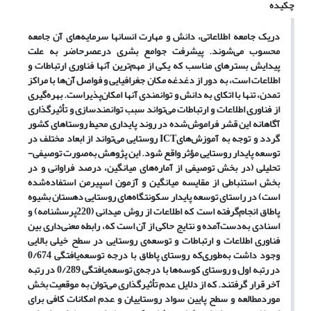
چکیده
دریک جامعه اطلاعاتی، دانش و مهارت انسان‏ها سرمایه‌‏های آن جامعه
محسوب می‏‌شوند. پیشرفت جوامع بشری درعصرحاضر به علت
پیدایش بسترهای مناسب که یکی از مهم‌ترین آن‏ها فناوری ارتباطات و
اطلاعات است، به‌ دور از دغدغه مکان جغرافیایی و فواصل آن‌ها با مراکز
تمدن، تنها با اتکای به دانش و توانمندی آن‏ها امکان‌‏پذیراست. بهره‌‏گیری
از فناوری اطلاعات و ارتباطات می‏‌تواند سبب توانمندسازی و تأثیرگذاری
آگاهانه این قشر فراموش‌شده در روند پایداری محیط روستاهای کشور
گردد و توجه به آموزش‏‌های
ICT
روستایی می‏‌تواند از ابعاد مختلف در
توسعه پایدار روستایی مؤثر واقع شود. این پژوهش به‌صورت توصیفی-
تحلیلی (در بخش توصیفی از آماره‌های میانگین، درصد فراوانی و در
بخش استنباطی از مقایسه میانگین و آزمون اسپیرمن استفاده‌شده
است) در راستای توسعه پایدار سکونت‏گاه‌‏های روستایی دهستان بشیوه
پاطاق انجام‌گرفته است که اطلاعات از روش میدانی (220پرسشنامه) و
اسنادی به‌دست‌آمده و نتایج حاکی از آن است که، رابطه معنی‌داری بین
فناوری اطلاعات و ارتباطات و توسعه‌‏ی روستایی در سطح خیلی بالایی
وجود داشت به‌طوری‌که روستای پاطاق با درجه توسعه‌یافتگی 0/674
در رتبه اول و روستای کوسه‏‌ها با درجه‌‏ی توسعه‌یافتگی 0/289 در رتبه
آخر قرار گرفتند. که از دلایل عدم تأثیرگذاری می‌توان به موقعیت بخش
موردمطالعه و سطح پایین سواد روستاییان و عدم امکانات کافی برای