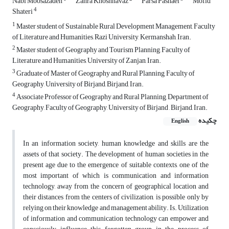
Nabi Moosazadeh
Zahra Khoshnavaz
Parsa Pashaei
Mofid
4
Shateri
1
Master student of Sustainable Rural Development Management, Faculty
of Literature and Humanities, Razi University, Kermanshah, Iran.
2
Master student of Geography and Tourism Planning, Faculty of
Literature and Humanities, University of Zanjan, Iran.
3
Graduate of Master of Geography and Rural Planning, Faculty of
Geography, University of Birjand, Birjand, Iran.
4
Associate Professor of Geography and Rural Planning, Department of
Geography, Faculty of Geography, University of Birjand , Birjand, Iran.
چکیده
English
In an information society, human knowledge and skills are the
assets of that society. The development of human societies in the
present age due to the emergence of suitable contexts, one of the
most important of which is communication and information
technology, away from the concern of geographical location and
their distances from the centers of civilization, is possible only by
relying on their knowledge and management ability. Is. Utilization
of information and communication technology can empower and