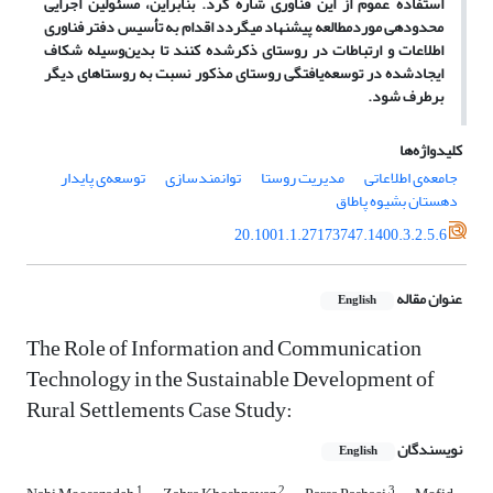
استفاده عموم از این فناوری شاره کرد. بنابراین، مسئولین اجرایی
محدوده‏ی موردمطالعه پیشنهاد می‏گردد اقدام به تأسیس دفتر فناوری
اطلاعات و ارتباطات در روستای ذکرشده کنند تا بدین‌وسیله شکاف
ایجادشده در توسعه‌یافتگی روستای مذکور نسبت به روستاهای دیگر
برطرف شود.
کلیدواژه‌ها
جامعه‏‌ی اطلاعاتی
مدیریت روستا
توانمندسازی
توسعه‌‏ی پایدار
دهستان بشیوه پاطاق
20.1001.1.27173747.1400.3.2.5.6
عنوان مقاله
English
The Role of Information and Communication
Technology in the Sustainable Development of
Rural Settlements Case Study:
نویسندگان
English
1
2
3