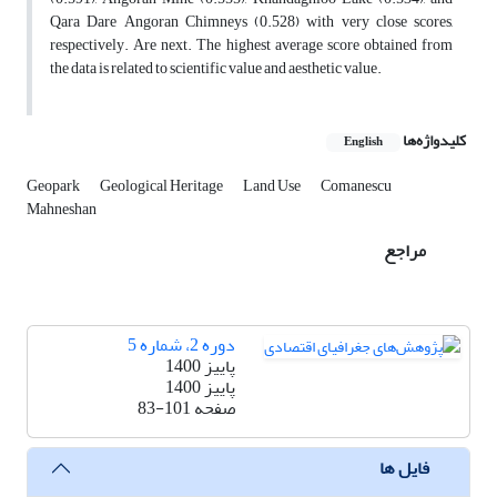
Qara Dare Angoran Chimneys (0.528) with very close scores,
respectively. Are next. The highest average score obtained from
the data is related to scientific value and aesthetic value.
کلیدواژه‌ها
English
Geopark
Geological Heritage
Land Use
Comanescu
Mahneshan
مراجع
دوره 2، شماره 5
پاییز 1400
پاییز 1400
صفحه
83-101
فایل ها