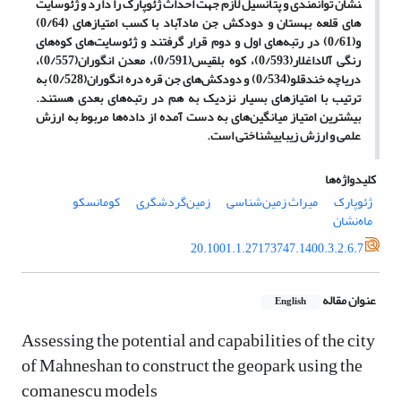
نشان توانمندی و پتانسیل­ لازم جهت احداث ژئوپارک را دارد و ژئوسایت­‌
های قلعه بهستان و دودکش جن مادآباد با کسب امتیاز­های (0/64)
و(0/61) در رتبه‌­های اول و دوم قرار گرفتند و ژئوسایت‌­های کوه­‌های
رنگی آلاداغلار(0/593)، کوه بلقیس(0/591)، معدن انگوران(0/557
)،
دریاچه خندقلو(0/534) و دودکش‌­های جن قره دره انگوران(0/528) به
ترتیب با امتیاز­های بسیار نزدیک به هم در رتبه‌­های بعدی هستند.
بیش‏ترین امتیاز میانگین­‌های به دست آمده از داده‌­ها مربوط به ارزش
علمی و ارزش زیبایی­شناختی است.
کلیدواژه‌ها
ژئوپارک
میراث زمین‌شناسی
زمین‌گردشگری
کومانسکو
ماه‌نشان
20.1001.1.27173747.1400.3.2.6.7
عنوان مقاله
English
Assessing the potential and capabilities of the city
of Mahneshan to construct the geopark using the
comanescu models