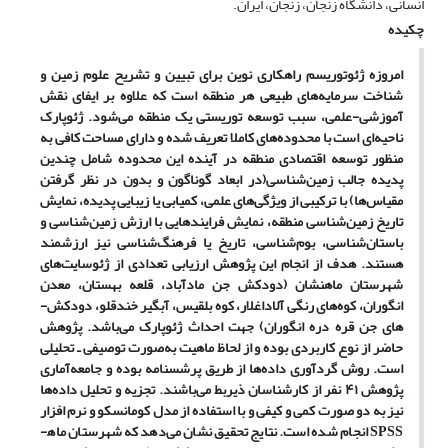
انسانی، دانشگاه زنجان، زنجان، ایران.
چکیده
امروزه ژئوتوریسم راهکاری نوین برای تبیین و تشریح علوم زمین و
شناخت سرمایه­‌های طبیعی هر منطقه است که علاوه بر ایفای نقش
آموزشی-علمی، سبب توسعه توریستی یک منطقه می‌شود. ژئوپارک
ناحیه‌­ای است با محدوده‌­های کاملا تعریف شده و دارای مساحت کافی به
منظور توسعه اقتصادی منطقه در آینده این محدوده شامل چندین
پدیده جالب زمین‌­شناسی(در ابعاد گوناگون و بدون در نظر گرفتن
مقیاس‌­ها) با ترکیبی از ویژگی‏‌های علمی، کمیابی یا زیبایی پدیده­­، نمایش
تاریخ زمین‌­شناسی منطقه، نمایش فرایند­هایی با ارزش زمین­‌شناسی و
باستان­‌شناسی، بوم­‌شناسی، تاریخ یا فرهنگ­‌شناسی نیز ارزشمند
هستند. هدف از انجام این پژوهش ارزیابی تعدادی از ژئوسایت‌­های
شهرستان ماه­نشان (دودکش جن مادآباد، قلعه بهستان، معدن
انگوران، کوه­‌های رنگی آلاداغلار، کوه بلقیس، آبگیر خندقلو، دودکش‌­
های جن قره دره انگوران) جهت احداث ژئوپارک می­‌باشد. پژوهش
حاضر از نوع کاربردی بوده و از لحاظ ماهیت به‌صورت توصیفی ـ تحلیلی
است. روش گردآوری داده‌­ها از طریق پرشسنامه بوده و جامعه‌­آماری
پژوهش ۴۱ نفر از کارشناسان ذی­ربط می­‌باشند. تجزیه و تحلیل داده‌­ها
نیز به دو صورت کمی و کیفی و با استفاده از مدل کومانسکو و نرم افزار
SPSS انجام شده است. نتایج تحقیق نشان می‌­دهد که شهرستان ماه­