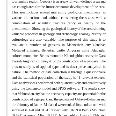
tourism in a region. Geopark is an area with well-defined areas and
has enough area for the future economic development of the area.
This area includes several interesting geological phenomena (in
various dimensions and without considering the scales) with a
combination of scientific features, rarity, or beauty of the
phenomenon. Showing the geological history of the area, showing
valuable processes in geology and archeology, ecology, history or
culturology are also valuable. The purpose of this study is to
evaluate a number of geosites in Mahneshan city (Janabad
Madabad chimney, Behestan castle, Angoran mine, Aladaglar
colored mountains, Belqis mountain, Khandaghloo reservoir, Qara
Darreh Angoran chimneys) for the construction of a geopark. The
present study is of applied type and is descriptive-analytical in
nature. The method of data collection is through a questionnaire
and the statistical population of the study is 41 relevant experts.
Data analysis was performed both quantitatively and qualitatively
using the Comansco model and SPSS software. The results show
that Mahneshan city has the necessary capacity and potential for the
construction of a geopark and the geosites of Qala-e-Behestan and
the chimney of Jan-e-Madabad were ranked first and second with
scores of (0.64) and (0.61), respectively. (0/593), Belqis Mountain
(0.591), Angoran Mine (0.555), Khandaghloo Lake (0.534), and