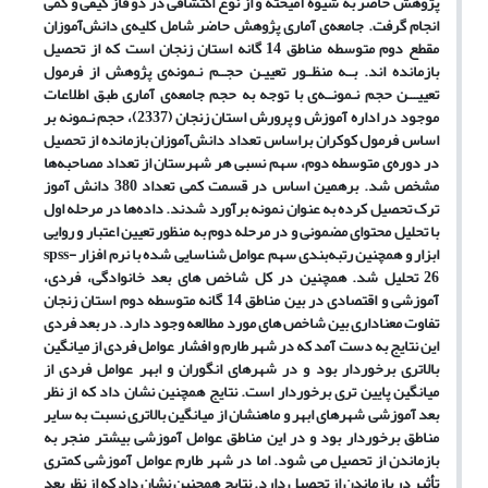
پژوهش حاضر به شیوه آمیخته و از نوع اکتشافی در دو فاز کیفی و کمی
انجام گرفت. جامعه‌‌ی آماری پژوهش حاضر شامل کلیه‌‌ی دانش‌‌آموزان
مقطع دوم متوسطه مناطق 14 گانه استان زنجان است که از تحصیل
بازمانده اند. بــه منظــور تعییـن حجــم نـمونه‌‌ی پژوهش از فرمول
تعییـــن حجم نـمونــه‌‌ی با توجه به حجم جامعه‌‌ی آماری طبق اطلاعات
موجود در اداره آموزش و پرورش استان زنجان (2337)، حجم نـمونه بر
اساس فرمول کوکران براساس تعداد دانش‌‌آموزان بازمانده از تحصیل
در دوره‌‌ی متوسطه دوم، سهم نسبی هر شهرستان از تعداد مصاحبه‌‌ها
مشخص شد. برهمین اساس در قسمت کمی تعداد 380 دانش آموز
ترک تحصیل کرده به عنوان نمونه برآورد شدند. داده‌ها در مرحله اول
با تحلیل محتوای مضمونی و در مرحله دوم به منظور تعیین اعتبار و روایی
ابزار و همچنین رتبه‌بندی سهم عوامل شناسایی شده با نرم افزار spss-
26 تحلیل شد. همچنین در کل شاخص های بعد خانوادگی، فردی،
آموزشی و اقتصادی در بین مناطق 14 گانه متوسطه دوم استان زنجان
تفاوت معناداری بین شاخص های مورد مطالعه وجود دارد. در بعد فردی
این نتایج به دست آمد که در شهر طارم و افشار عوامل فردی از میانگین
بالاتری برخوردار بود و در شهرهای انگوران و ابهر عوامل فردی از
میانگین پایین تری برخوردار است. نتایج همچنین نشان داد که از نظر
بعد آموزشی شهرهای ابهر و ماهنشان از میانگین بالاتری نسبت به سایر
مناطق برخوردار بود و در این مناطق عوامل آموزشی بیشتر منجر به
بازماندن از تحصیل می شود. اما در شهر طارم عوامل آموزشی کمتری
تأثیر در بازماندن از تحصیل دارد. نتایج همچنین نشان داد که از نظر بعد