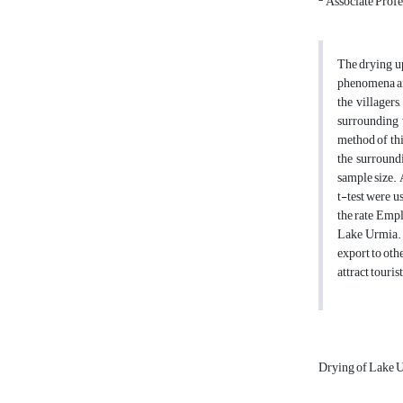
Associate Profe
The drying up
phenomena and
the villager
surrounding 
method of thi
the surround
sample size. 
t-test were u
the rate Empl
Lake Urmia. T
export to oth
attract touri
Drying of Lake 