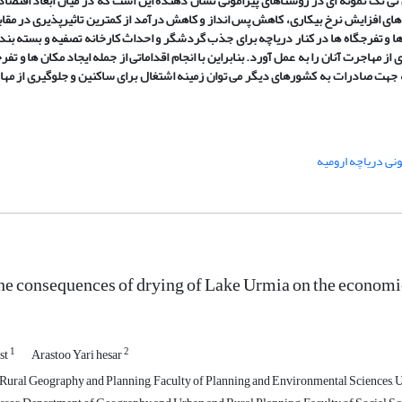
آزمون تی تک نمونه ای در روستاهای پیرامونی نشان دهنده این است که در میان ابعاد اقت
 های افزایش نرخ بیکاری، کاهش پس انداز و کاهش درآمد از کمترین تاثیرپذیری در 
ان ها و تفرجگاه ها در کنار دریاچه برای جذب گردشگر و احداث کارخانه تصفیه و بسته ب
هاجرت آنان را به عمل آورد. بنابراین با انجام اقداماتی از جمله ایجاد مکان ها و تفرج
هت صادرات به کشورهای دیگر می توان زمینه اشتغال برای ساکنین و جلوگیری از مهاج
نی دریاچه ارومیه
he consequences of drying of Lake Urmia on the economic
1
2
st
Arastoo Yari hesar
Rural Geography and Planning, Faculty of Planning and Environmental Sciences, Uni