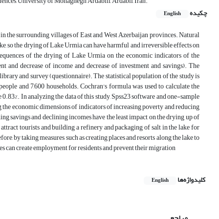
ences, University of Mohaghegh Ardabili, Ardabil, Iran.
چکیده
English
in the surrounding villages of East and West Azerbaijan provinces. Natural
ke, so the drying of Lake Urmia can have harmful and irreversible effects on
onsequences of the drying of Lake Urmia on the economic indicators of the
ent and decrease of income and decrease of investment and savings). The
library and survey (questionnaire). The statistical population of the study is
 people and 7,600 households. Cochran's formula was used to calculate the
be 0.83%. In analyzing the data of this study, Spss23 software and one-sample
ng the economic dimensions of indicators of increasing poverty and reducing
ning savings and declining incomes have the least impact on the drying up of
ttract tourists and building a refinery and packaging of salt in the lake for
ore, by taking measures such as creating places and resorts along the lake to
tries can create employment for residents and prevent their migration
کلیدواژه‌ها
English
مراجع