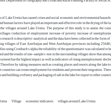
ssor, Department of Geography and Urban and Rural Planning, Faculty of Social Sci
 of Lake Urmia has caused crises and social, economic and environmental hazards 
 human factors have played an important and effective role in the drying of the la
s, the villages around Lake Urmia. The purpose of this study is to assess the c
villages (reduction of employment, increase of poverty, increase of unemploym
s research is descriptive-analytical and the data have been collected in the form of 
ing villages of East Azerbaijan and West Azerbaijan provinces, including 25,648
Also, using Cronbach's alpha, the reliability of the questionnaire was calculated to 
sed and the results of one-sample t-test in the surrounding villages show that amo
oyment has the highest impact, as well as indicators of rising unemployment, decli
herefore, by taking measures such as creating places and resorts along the lake to a
er countries can create employment for residents and prevent their migration. Theref
sts and building a refinery and packaging of salt in the lake for export to other coun
Urmia
Village
economic indicators
villages around Lake Urmia