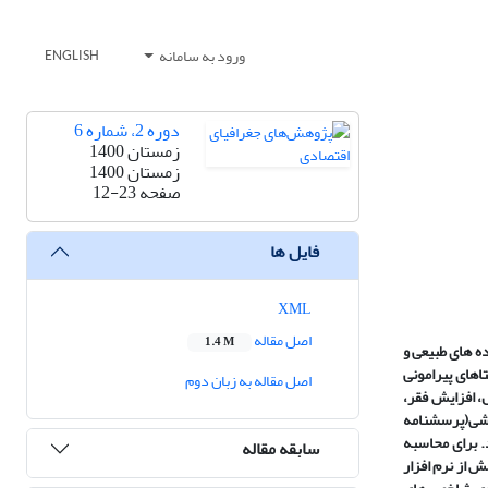
ورود به سامانه
ENGLISH
دوره 2، شماره 6
زمستان 1400
زمستان 1400
صفحه
12-23
فایل ها
XML
اصل مقاله
1.4 M
ه های طبیعی و
اهای پیرامونی
اصل مقاله به زبان دوم
 افزایش فقر،
ایشی(پرسشنامه
 و استان آذربایجان غربی مشتمل بر 25648 نفر و 7600 خانوار می باشد. برای محاسبه
سابقه مقاله
ل داده های این پژوهش از نرم افزار