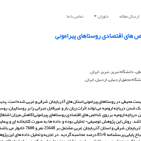
ارسال مقاله
داوران
تماس با ما
 های اقتصادی روستاهای پیرامونی
، دانشگاه تبریز، تبریز، ایران.
گاه محقق اردبیلی، اردبیل، ایران.
یست محیطی در روستاهای پیرامونی استان های آذربایجان شرقی و غربی شده است. پدید
ن دریاچه ارومیه می تواند اثرات زیان بار و غیرقابل جبرانی را بر روستاییان، روست
ریاچه ارومیه بر روی شاخص های اقتصادی روستاهای پیرامونی(کاهش میزان اشتغال،
اشد. روش این پژوهش توصیفی- تحلیلی بوده و داده ها به صورت کتابخانه ای و پیم
ای)جمع آوری گردیده است. جامعه آماری پژوهش روستاهای پیرامونی استان آذربایجان شرقی
حجم نمونه از فرمول کوکران استفاده گردید. هم چنین با استفاده از آلفای کرونباخ پایایی پرسشنامه 83/0 درصد محاسبه گردید. در تجزیه و تحلی