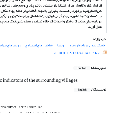
Spss23 و از آزمون تی تک نمونه ای استفاده شده است و نتایج حاصل از 
افزایش فقر و کاهش میزان اشتغال از بیشترین تاثیر پذیری و هم چنین شاخص
دریاچه ارومیه برخوردار هستند. بنابراین با انجام اقداماتی از جمله ایجاد مک
جهت صادرات به کشورهای دیگر می توان زمینه اشتغال برای ساکنین و جلوگیری از م
دریاچه برای جذب گردشگر و احداث کارخانه تصفیه و بسته بندی نمک دریاچه ج
عمل آورد.
کلیدواژه‌ها
خشک شدن دریاچه ارومیه
روستا
شاخص های اقتصادی
روستاهای پیرامو
20.1001.1.27173747.1400.2.6.2.8
عنوان مقاله
English
 indicators of the surrounding villages
نویسندگان
English
versity of Tabriz, Tabriz, Iran