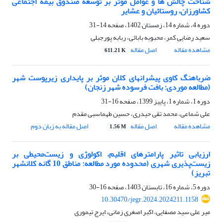
شناخت چالش ها و عوامل موثر بر توسعه صندوق بیمه اجتماعی
کشاورزان، روستائیان و عشایر
دوره 4، شماره 14، زمستان 1402، صفحه
14-31
سعید رضایی کمر، محبوبه بابائی، ربابه پورجبلی
مشاهده مقاله
اصل مقاله
611.21 K
ضرباهنگ کاوی پیشرانهای کلان موثر بر پایداری زیرپوست شهر
(مطالعه موردی: بافت فرسوده شهر زنجان)
دوره 1، شماره 1، پاییز 1399، صفحه
16-31
علی شماعی، محمد تقی حیدری، حسین طهماسبی مقدم
مشاهده مقاله
اصل مقاله
اصل مقاله به زبان دوم
1.56 M
ارزیابی تاثیر پارامترهای اقلیم، اکولوژی و زیست‌محیطی بر
زیست‌پذیری شهری (محدوده مورد مطالعه: مناطق 10 گانه کلانشهر
تبریز)
دوره 5، شماره 16، تابستان 1403، صفحه
16-30
10.30470/jegr.2024.2024211.1158
میر علی سید مصفایی، اکبر اصغری زمانی، ایرج تیموری