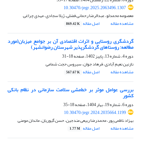
10.30470/jegr.2025.2063496.1307
معصومه محمدلو، عبدالرضا رحمانی فضلی، ژیلا سجادی، مهدی چراغی
مشاهده مقاله
اصل مقاله
869.42 K
گردشگری روستایی و اثرات اقتصادی آن بر جوامع میزبان(مورد
مطالعه: روستاهای گردشگرپذیر شهرستان رضوانشهر)
دوره 4، شماره 13، پاییز 1402، صفحه
18-31
نازنین نعیم آبادی، فرهاد جوان، سیروس حجت شمامی
مشاهده مقاله
اصل مقاله
567.67 K
بررسی عوامل موثر بر خط‌مشی سلامت سازمانی در نظام بانکی
کشور
دوره 6، شماره 19، بهار 1404، صفحه
18-35
10.30470/jegr.2024.2035664.1199
بهزاد ناظمی پور، محمدرضا ربیعی مندجین، حسن گیوریان، ماندان مومنی
مشاهده مقاله
اصل مقاله
1.77 M