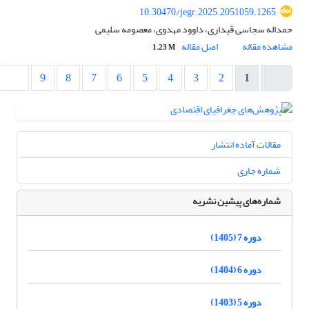
10.30470/jegr.2025.2051059.1265
حمداله سجاسی قیداری، داوود مهدوی، معصومه سلیمی
مشاهده مقاله
اصل مقاله
1.23 M
9
8
7
6
5
4
3
2
1
مقالات آماده انتشار
شماره جاری
شماره‌های پیشین نشریه
دوره 7 (1405)
دوره 6 (1404)
دوره 5 (1403)