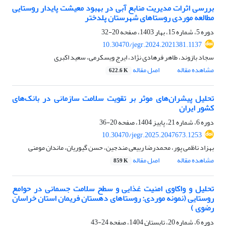
بررسی اثرات مدیریت منابع آبی در بهبود معیشت پایدار روستایی
مطالعه موردی روستاهای شهرستان پلدختر
دوره 5، شماره 15، بهار 1403، صفحه
20-32
10.30470/jegr.2024.2021381.1137
سجاد بازوند، طاهر فرهادی نژاد، ایرج ویسکرمی، سعید اکبری
مشاهده مقاله
اصل مقاله
622.6 K
تحلیل پیشران‌های موثر بر تقویت سلامت سازمانی در بانک‌های
کشور ایران
دوره 6، شماره 21، پاییز 1404، صفحه
20-36
10.30470/jegr.2025.2047673.1253
بهزاد ناظمی پور، محمدرضا ربیعی مندجین، حسن گیوریان، ماندان مومنی
مشاهده مقاله
اصل مقاله
859 K
تحلیل و واکاوی امنیت غذایی و سطح سلامت جسمانی در حوامع
روستایی (نمونه موردی: روستاهای دهستان فریمان استان خراسان
رضوی )
دوره 6، شماره 20، تابستان 1404، صفحه
24-43