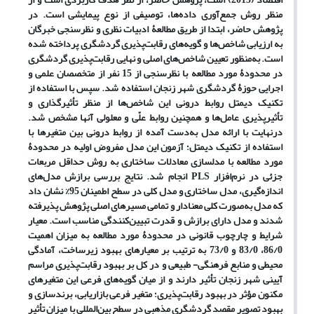
منظر روش جمع‌آوری داده‌‌ها، توصیفی از نوع پیمایشی است. در
پژوهش حاضر، ابتدا از طریق مطالعۀ ادبیات نظری و نظرسنجی خبرگان
به ارزیابی شاخص‌ها و گویه‌های رقابت‌پذیری گردشگری پرداخته شده
است. به‌‌منظور تعیین شاخص‌‌های اصلی و نهایی رقابت‌پذیری گردشگری
در محدودۀ مورد مطالعه با نظرسنجی از 15 نفر از متخصصان علمی و
اجرایی حوزۀ گردشگری شهر زنجان استفاده شد. سپس با استفاده از
تکنیک دیمتل روابط درونی این شاخص‌‌ها از منظر تأثیرگذاری و
تأثیرپذیری عامل‌ها و همچنین روابط علّی و معلولی آنها مشخص شد.
درنهایت با ارائه مدل به‌‌‌دست آمده از روابط درونی بین متغیرها با
استفاده از تکنیک دیمتل؛ آزمون این مدل مفروض اولیه در محدودۀ
مورد مطالعه با مدلسازی معادلات ساختاری به روش حداقل مربعات
جزئی در نرم‌‌افزار PLS انجام شد. نتایج بررسی برازش مدل‌‌های
اندازه‌گیری، مدل ساختاری و مدل کلی در سطح اطمینان 95% نشان داد
که مدل به‌‌صورت کلی معنادار و تمامی مسیرهای اصلی پژوهش پذیرفته
شدند و مدل دارای برازش و قدرت تبیین‌‌کنندگی مناسب است. معیار
شرایط و چارچوب قانونی در محدودۀ مورد مطالعه به میزان اهمیت
86/0، 83/0 و 73/0 به ترتیب بر معیارهای بهبود زیرساخت، آمادگی
محیطی و منابع فرهنگی- طبیعی و در کل بر بهبود رقابت‌پذیری مراسم
آیینی شهر زنجان تأثیر دارند و از میان گویه‌های فرعی این متغیر‌های
مکنون مؤثر در بهبود رقابت‌پذیری؛ متغیر فرعی بازاریابی، برند‌سازی و
بهبود تصویر مقصد گردشگری مذهبی در سطح بین‌المللی با میزان تأثیر