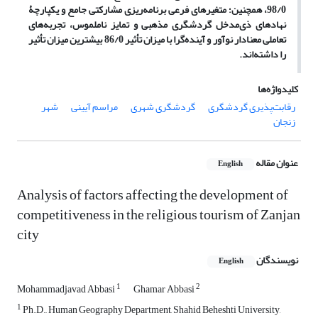
98/0، همچنین؛ متغیرهای فرعی برنامه‌ریزی مشارکتی جامع و یکپارچۀ
نهادهای ذی‌‌مدخل گردشگری مذهبی و تمایز ناملموس، تجربه‌های
تعاملی معنادار نوآور و آینده‌‌گرا با میزان تأثیر 86/0 بیشترین میزان تأثیر
را داشته‌‌اند.
کلیدواژه‌ها
رقابت‌پذیری گردشگری
گردشگری شهری
مراسم آیینی
شهر
زنجان
عنوان مقاله
English
Analysis of factors affecting the development of
competitiveness in the religious tourism of Zanjan
city
نویسندگان
English
1
2
Mohammadjavad Abbasi
Ghamar Abbasi
1
Ph.D., Human Geography Department, Shahid Beheshti University,