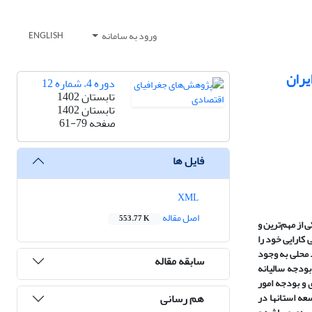
ورود به سامانه
ENGLISH
یران
دوره 4، شماره 12
تابستان 1402
تابستان 1402
صفحه
61-79
فایل ها
XML
اصل مقاله
553.77 K
از مهم‌ترین و
 کارایی خود را
د محلی به وجود
سابقه مقاله
بودجه سالیانه
 و بودجه امور
هم رسانی
ه استانها در