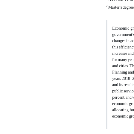
2
Master's degree
Economic gro
government's
changes in ac
this efficien
increases and
for many year
and cities. T
Planning and 
years 2018-20
and its resul
public servic
percent, and 
economic grow
allocating bu
economic gro