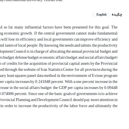
چکیده
English
, so far, many influential factors have been presented for this goal. The
ncing economic growth. If the central government cannot make fundamental
 will lose its efficiency, and local governments can improve efficiency, and
d tastes of local people. By knowing the needs and talents, the productivity
lopment Council is in charge of allocating the annual provincial budget, and
irs budget, defense budget, economic affairs budget, and social affairs budget)
n of credits for the acquisition of provincial capital assets by the Provincial
d through the website of Iran Statistics Center for all provinces during the
inary least squares panel data method in the environment of Eviuse program
per capita increases by 0.241848 percent. With a one percent increase in the
rease in the social affairs budget, the GDP per capita increases by 0.09448
 0.074006 percent. Since one of the basic goals of governments is to achieve
he Provincial Planning and Development Council, should pay more attention in
 in order to increase the productivity of the labor force and ultimately the