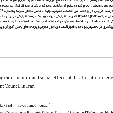
پهنه سرزمین ایران است. داده‌های این تحقیق از طریق سایت مرکز آمار ایران برای تمام استان‌ها طی سالهای 1390-1398 جمع‌آوری شدهاست
ویوز تجزیه‌وتحلیل انجام شده و نتایج آن نشانمی‌دهد که با یک درصد افزایش در بودجه 
افزایش می‌کند، با یک درصد افزایش در بودجه امور اجتماعی، تولید ناخالص داخلی سرانه به‌اندازه 0.09448 درصد افزایش می‌کند و با یک درصد 
 افزایش می‌یابد ازآنجایی‌که یکی از اهداف اساسی دولت‌ها رسیدن به رشد اقتصادی است، سیاست‌مداران، برن
ه بیشتری در تخصیص بودجه به امور اقتصادی، امور عمومی و بودجه‌های بخش آموزش و به
ng the economic and social effects of the allocation of g
t Council in Iran
1
2
ary fard
seyed ahmad mousavi
sor, Department of Economic Sciences, Faculty of Science and Technology, ahlul bay