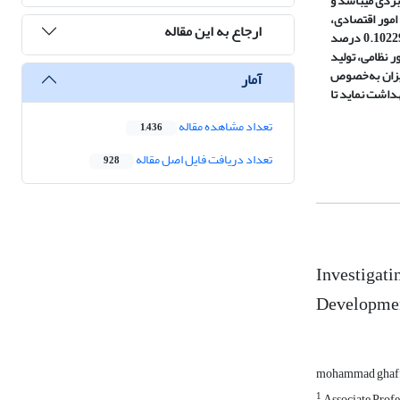
. این تحقیق از نظر هدف کاربردی میباشد و
امور اقتصادی،
ارجاع به این مقاله
تولید ناخالص داخلی سرانه بهاندازه 0.241848 درصد افزایش می‌کند. با یک درصد افزایش در بودجه امور خدمات عمومی، تولید ناخالص داخلی سرانه به‌اندازه 0.102297 درصد
افزایش در بودجه امور نظامی، تولید
امه ریزان به‌خصوص
آمار
داشت نماید تا
تعداد مشاهده مقاله
1,436
تعداد دریافت فایل اصل مقاله
928
Investigati
Developmen
mohammad ghaff
1
Associate Profes