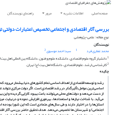
صفحه اصلی
اطلاعات نشریه
مرور
راهنمای نویسندگان
بررسی آثار اقتصادی و اجتماعی تخصیص اعتبارات دولتی تو
نوع مقاله : علمی-پژوهشی
نویسندگان
2
1
محمد غفاری فرد
سید احمد موسوی
1
دانشیار گروه علوم اقتصادی، دانشکده علوم و فنون ،دانشگاه بین المللی اهل بیت(ع)
2
کارشناسی ارشد، علوم اقتصادی، دانشگاه اهل بیت)ع( تهران.
چکیده
رشد و توسعه اقتصادی از اهداف اساسی تمام کشورهای دنیا بهشمار می‌رود که ت
اساسی‌ترین عوامل تأثیرگذار در رشد اقتصادی است. اگر دولت مرکزی نتواند تغییر
از دست می‌دهد و دولت‌های محلی می‌توانند باعث بهبود کارایی گردیده و این به
می‌آید. با شناخت نیازها و استعدادها، بهره‌وری افزایش نموده و درنهایت می
استان‌ها را در اختیار دارند و طی سال‌های متمادی است که این شورا بودجه اس
اجتماعی) و شهرستان ها تخصیص می‌دهد. هدف تحقیق حاضر بررسی آثار اقتصا