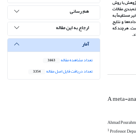
 پژوهش با روش
ه‌بندی مقالات
هم رسانی
ر مستقیماً به
ده‌ها و نتایج
ارجاع به این مقاله
است. هرچند که
د.
آمار
تعداد مشاهده مقاله
3,663
تعداد دریافت فایل اصل مقاله
3,354
A meta-anal
Ahmad Pourah
1
Professor, Depa