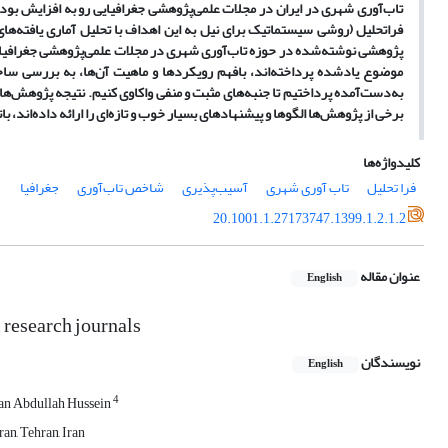
تاب‌آوری شهری در ایران در مجلات علمی‌پژوهشی جغرافیایی رو به افزایش بو
فراتحلیل (روشی سیستماتیک برای نیل به این اهداف با تحلیل آماری یافته‌
پژوهشی نوشته‌شده در حوزه تاب‌آوری شهری در مجلات علمی‌پژوهشی جغرافیایی
موضوع یادشده پرداخته‌اند، بافهم رویکردها و ماهیت آن‌ها، به بررسی ساخ
به‌دست‌آمده پرداختیم تا جنبه‌های مثبت و منفی واکاوی کنیم. نتیجه پژوهش‌ها
برخی از پژوهش‌ها الگوها و پیشنهادهای بسیار خوب و تازه‌ای را ارائه داده‌اند، 
کلیدواژه‌ها
فرا تحلیل
تاب آوری شهری
آسیب‌پذیری
شاخص تاب‌آوری
جغرافیا
20.1001.1.27173747.1399.1.2.1.2
عنوان مقاله
English
 research journals
نویسندگان
English
4
n Abdullah Hussein
an, Tehran, Iran