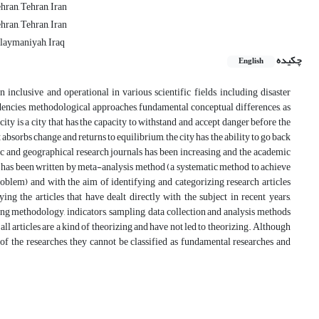
ran, Tehran, Iran
ran, Tehran, Iran
ulaymaniyah, Iraq
چکیده
English
n inclusive and operational in various scientific fields, including disaster
encies, methodological approaches, fundamental conceptual differences, as
 city is a city that has the capacity to withstand and accept danger before the
absorbs change and returns to equilibrium, the city has the ability to go back
tific and geographical research journals has been increasing and the academic
ch has been written by meta-analysis method (a systematic method to achieve
 problem) and with the aim of identifying and categorizing research articles
ing the articles that have dealt directly with the subject in recent years,
ing methodology, indicators, sampling, data collection and analysis methods
 all articles are a kind of theorizing and have not led to theorizing. Although
f the researches, they cannot be classified as fundamental researches and