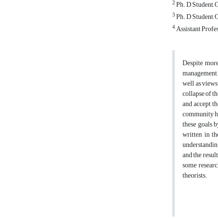
2
Ph. D Student, 
3
Ph. D Student, 
4
Assistant Profe
Despite more 
management. M
well as views
collapse of t
and accept th
community has
these goals b
written in th
understanding
and the result
some researc
theorists.