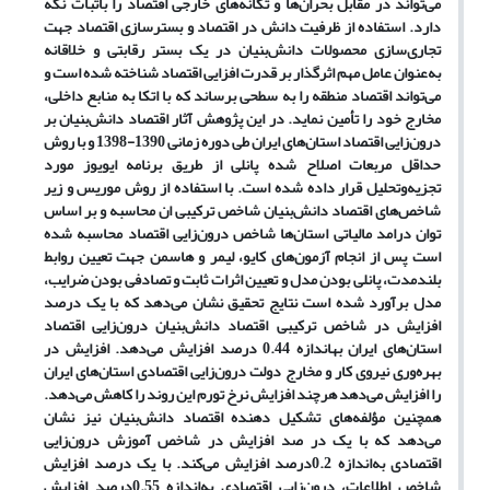
می‌تواند در مقابل بحران‌ها و تکانه‌های خارجی اقتصاد را باثبات نگه
دارد. استفاده از ظرفیت دانش در اقتصاد و بسترسازی اقتصاد جهت
تجاری‌سازی محصولات دانش‌بنیان در یک بستر رقابتی و خلاقانه
به‌عنوان عامل مهم اثرگذار بر قدرت افزایی اقتصاد شناخته شده است و
می‌تواند اقتصاد منطقه را به سطحی برساند که با اتکا به منابع داخلی،
مخارج خود را تأمین نماید. در این پژوهش آثار اقتصاد دانش‌بنیان بر
درون‌زایی اقتصاد استان‌های ایران طی دوره زمانی 1390-1398 و با روش
حداقل مربعات اصلاح شده پانلی از طریق برنامه ایویوز مورد
تجزیه‌وتحلیل قرار داده شده است. با استفاده از روش موریس و زیر
شاخص‌های اقتصاد دانش‌بنیان شاخص ترکیبی ان محاسبه و بر اساس
توان درامد مالیاتی استان‌ها شاخص درون‌زایی اقتصاد محاسبه شده
است پس از انجام آزمون‌های کایو، لیمر و هاسمن جهت تعیین روابط
بلندمدت، پانلی بودن مدل و تعیین اثرات ثابت و تصادفی بودن ضرایب،
مدل برآورد شده است نتایج تحقیق نشان می‌دهد که با یک درصد
افزایش در شاخص ترکیبی اقتصاد دانش‌بنیان درون‌زایی اقتصاد
استان‌های ایران بهاندازه 0.44 درصد افزایش می‌دهد. افزایش در
بهره‌وری نیروی کار و مخارج دولت درون‌زایی اقتصادی استان‌های ایران
را افزایش می‌دهد هرچند افزایش نرخ تورم این روند را کاهش می‌دهد.
همچنین مؤلفه‌های تشکیل دهنده اقتصاد دانش‌بنیان نیز نشان
می‌دهد که با یک در صد افزایش در شاخص آموزش درون‌زایی
اقتصادی به‌اندازه 0.2درصد افزایش می‌کند. با یک درصد افزایش
شاخص اطلاعات، درون‌زایی اقتصادی به‌اندازه 0.55درصد افزایش