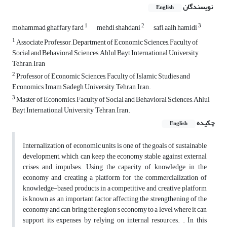
نویسندگان
English
1
2
3
mohammad ghaffary fard
mehdi shahdani
safi aalh hamidi
1
Associate Professor, Department of Economic Sciences, Faculty of
Social and Behavioral Sciences, Ahlul Bayt International University,
Tehran, Iran
2
Professor of Economic Sciences, Faculty of Islamic Studies and
Economics, Imam Sadegh University, Tehran, Iran.
3
Master of Economics, Faculty of Social and Behavioral Sciences, Ahlul
Bayt International University, Tehran, Iran.
چکیده
English
Internalization of economic units is one of the goals of sustainable
development, which can keep the economy stable against external
crises and impulses. Using the capacity of knowledge in the
economy and creating a platform for the commercialization of
knowledge-based products in a competitive and creative platform
is known as an important factor affecting the strengthening of the
economy and can bring the region's economy to a level where it can
support its expenses by relying on internal resources. . In this