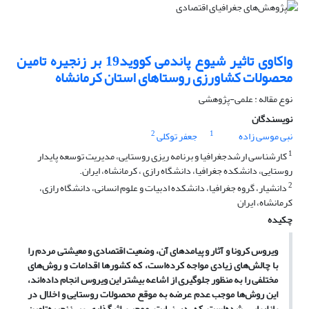
واکاوی تاثیر شیوع پاندمی کووید19 بر زنجیره تامین
محصولات کشاورزی روستاهای استان کرمانشاه
نوع مقاله : علمی-پژوهشی
نویسندگان
2
1
نبی موسی زاده
جعفر توکلی
1
کارشناسی ارشدجغرافیا و برنامه ریزی روستایی، مدیریت توسعه پایدار
روستایی، دانشکده جغرافیا، دانشگاه رازی ، کرمانشاه، ایران.
2
دانشیار، گروه جغرافیا، دانشکده ادبیات و علوم انسانی، دانشگاه رازی،
کرمانشاه، ایران
چکیده
ویروس کرونا و آثار و پیامدهای آن، وضعیت اقتصادی و معیشتی مردم را
با چالش‌های زیادی مواجه کرده‌است، که کشورها اقدامات و روش‌های
مختلفی را به منظور جلوگیری از اشاعه بیشتر این ویروس انجام داده‌اند،
این روش‌ها موجب عدم عرضه به موقع محصولات روستایی و اخلال در
بازاریابی شده‌است که در نهایت موجب اثرگذاری بر زنجیره‌تامین