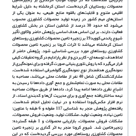
محصولات روستاییان گردیده‌است، استان کرمانشاه به دلیل شرایط
اقلیمی متنوع و قابلیت‌های بالقوه منابع طبیعی، به عنوان یکی از
استان‌های مهم کشور در زمینه تولید محصولات کشاورزی محسوب
می‌شود که حدود 30 درصد از شاغلین استان در بخش کشاورزی
فعالیت دارند، بر این اساس هدف اساسی پژوهش حاضر واکاوی تأثیر
شیوع پاندمی کووید19 بر زنجیره تامین محصولات کشاورزی روستاهای
استان کرمانشاه می‌باشد تا اثرات کرونا بر زنجیره تامین محصولات
کشاورزی روستاهای مورد بررسی شناسایی شود. پژوهش حاضر از
لحاظ هدف، توسعه‌ ‌ای- کاربردی و از نظر پارادایم در گروه تحقیقات کیفی
قرار می‌گیرد که با روش تئوری بنیانی صورت گرفته و برای نمونه‌گیری از
نمونه‌‌گیری هدفمنداز نوع نمونه‌گیری گلوله‌برفی استفاده شده‌است،
مشارکت‌کنندگان شامل 40 نفر از مقامات محلی می‌باشد، مصاحبه با
مقامات محلی به صورت تمام‌شماری و جمع آوری داده‌ها تا رسیدن به
اشباع نظری داده‌ها ادامه پیدا کرد، داده‌ها از طریق سوالات مصاحبه
نیمه ساختار‌یافته جمع‌آوری و برای مدیریت آن‌ها و کد‌بندی اسناد، از
نرم افزار مکس‌کیودا استفاده و در نهایت تحلیل انجام ‌شده‌است.
یافته‌های پژوهش منجر به شناسایی 117 مقوله و 6 طبقه با عناوین:
تامین نهاده، وضعیت تولید، مشکلات تولید، وضعیت فروش محصولات،
مشکلات فروش محصولات، بازاریابی محصولات و 1 طبقه گسترده:
زنجیره‌تامین شد. شیوع کرونا منجر به اثر گذاری بر زنجیره تامین
محصولات کشاورزی روستاهای مورد بررسی گردیده‌است که در این