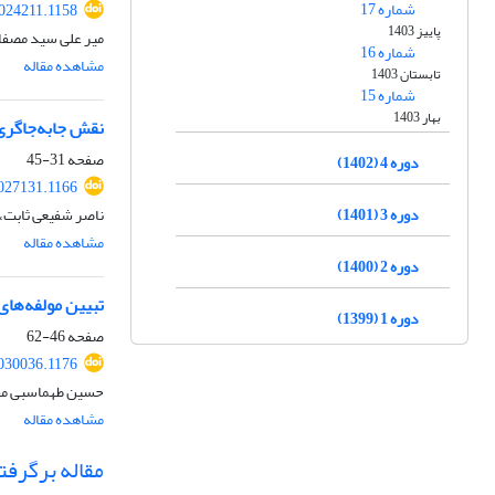
شماره 17
2024211.1158
پاییز 1403
میر علی سید مصفای
شماره 16
مشاهده مقاله
تابستان 1403
شماره 15
بهار 1403
نقش جابه‌جاگری
صفحه
31-45
دوره 4 (1402)
2027131.1166
دوره 3 (1401)
ناصر شفیعی ثابت،
مشاهده مقاله
دوره 2 (1400)
تبیین مولفه‌ها
دوره 1 (1399)
صفحه
46-62
2030036.1176
حسین طهماسبی مقدم
مشاهده مقاله
مقاله برگرفته