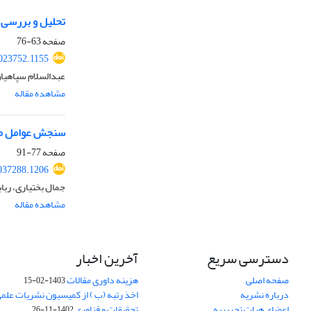
تحلیل و بررسی 
صفحه
63-76
2023752.1155
عبدالسلام سپاهیان
مشاهده مقاله
سنجش عوامل موثر
صفحه
77-91
037288.1206
جمال بختیاری، رباب
مشاهده مقاله
دسترسی سریع
آخرین اخبار
صفحه اصلی
هزینه داوری مقالات
1403-02-15
درباره نشریه
اخذ رتبه (ب ) از کمیسیون نشریات علم
اعضای هیات تحریریه
تحقیقات و فناوری
1402-11-26