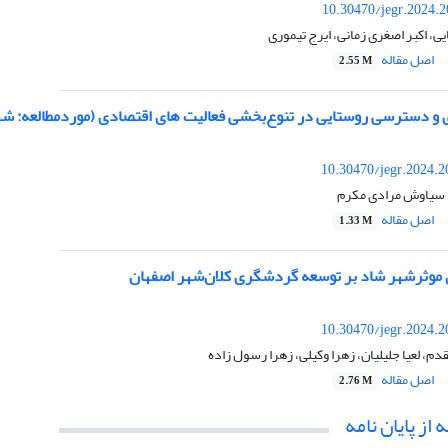
10.30470/jegr.2024.
ی، اکبر اصغری زمانی، ایرج تیموری
اصل مقاله
2.55 M
 و دسترسی روستایی در تنوع‌بخشی فعالیت های اقتصادی (موردمطالعه: شه
10.30470/jegr.2024.
 سیاوش مرادی مکرم
اصل مقاله
1.33 M
ی موثرشهر شاد بر توسعه گردشگری کلان‌شهر اصفهان
10.30470/jegr.2024.
، لعیا جلیلیان، زهرا وکیلی، زهرا رسول زاده
اصل مقاله
2.76 M
 از پایان نامه