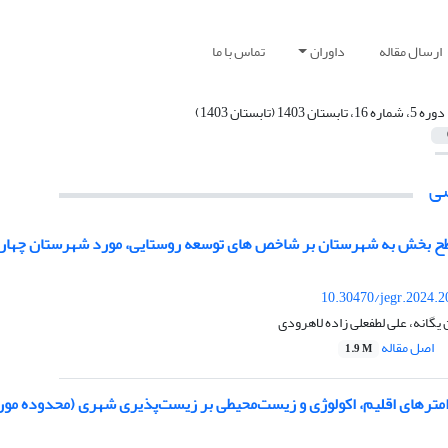
ارسال مقاله
داوران
تماس با ما
دوره 5، شماره 16، تابستان 1403 (تابستان 1403)
ی
طح بخش به شهرستان بر شاخص های توسعه روستایی، مورد شهرستان چهار
10.30470/jegr.2024.
یگانه، علی لطفعلی زاده لاهرودی
اصل مقاله
1.9 M
مترهای اقلیم، اکولوژی و زیست‌محیطی بر زیست‌پذیری شهری (محدوده مورد مطالعه: مناطق 10 گ