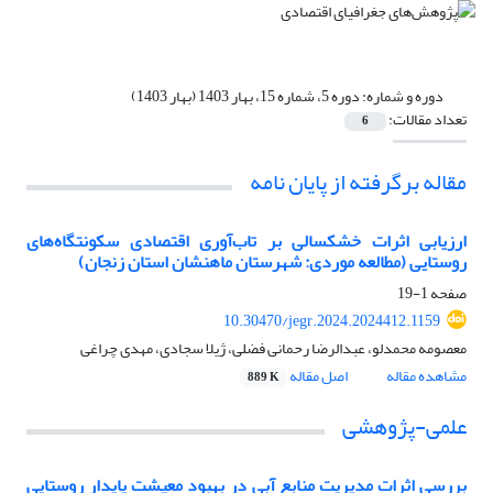
دوره و شماره:
دوره 5، شماره 15، بهار 1403 (بهار 1403)
تعداد مقالات:
6
مقاله برگرفته از پایان نامه
ارزیابی اثرات خشکسالی بر تاب‌‌آوری اقتصادی سکونتگاه‌‌های
روستایی (مطالعه موردی: شهرستان ماهنشان استان زنجان)
صفحه
1-19
10.30470/jegr.2024.2024412.1159
معصومه محمدلو، عبدالرضا رحمانی فضلی، ژیلا سجادی، مهدی چراغی
مشاهده مقاله
اصل مقاله
889 K
علمی-پژوهشی
بررسی اثرات مدیریت منابع آبی در بهبود معیشت پایدار روستایی