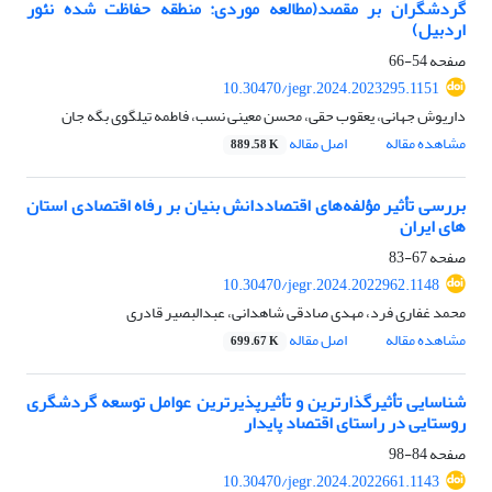
گردشگران بر مقصد(مطالعه موردی: منطقه حفاظت شده نئور
اردبیل)
صفحه
54-66
10.30470/jegr.2024.2023295.1151
داریوش جهانی، یعقوب حقی، محسن معینی نسب، فاطمه تیلگوی بگه جان
مشاهده مقاله
اصل مقاله
889.58 K
بررسی تأثیر مؤلفه‌های اقتصاددانش بنیان بر رفاه اقتصادی استان
های ایران
صفحه
67-83
10.30470/jegr.2024.2022962.1148
محمد غفاری فرد، مهدی صادقی شاهدانی، عبدالبصیر قادری
مشاهده مقاله
اصل مقاله
699.67 K
شناسایی تأثیرگذارترین و تأثیرپذیرترین عوامل توسعه گردشگری
روستایی در راستای اقتصاد پایدار
صفحه
84-98
10.30470/jegr.2024.2022661.1143