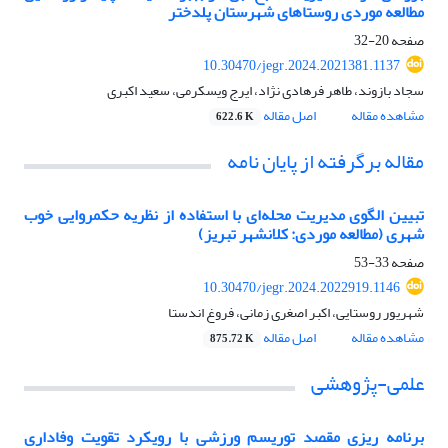
مطالعه موردی روستاهای شهرستان پلدختر
صفحه
20-32
10.30470/jegr.2024.2021381.1137
سجاد بازوند، طاهر فرهادی نژاد، ایرج ویسکرمی، سعید اکبری
مشاهده مقاله
اصل مقاله
622.6 K
مقاله برگرفته از پایان نامه
تبیین الگوی مدیریت محله‌ای با استفاده از نظریه حکمروایی خوب
شهری (مطالعه موردی: کلانشهر تبریز)
صفحه
33-53
10.30470/jegr.2024.2022919.1146
شهریور روستایی، اکبر اصغری زمانی، فروغ اندستا
مشاهده مقاله
اصل مقاله
875.72 K
علمی-پژوهشی
برنامه ریزی مقصد توریسم ورزشی با رویکرد تقویت وفاداری