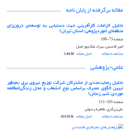
مقاله برگرفته از پایان نامه
تحلیل الزامات کارآفرینی جهت دستیابی به توسعه‌ی درون‌زای
منطقه‌ای (موردپژوهی: استان تهران)
صفحه
73-100
امیر قاسمی، بهزاد ملک‌پور اصل
مشاهده مقاله
اصل مقاله
1.04 M
علمی-پژوهشی
تحلیل رضایت‌مندی از مشترکان شرکت توزیع نیروی برق بم‌نظور
تبیین الگوی مصرف براساس نوع انشعاب و محل زندگی(مطالعه
موردی: شهر زنجان)
صفحه
101-111
علی زرگری، طاهره رسولی
مشاهده مقاله
اصل مقاله
433.95 K