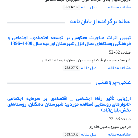
مشاهده مقاله
اصل مقاله
567.67 K
مقاله برگرفته از پایان نامه
تبیین اثرات مهاجرت معکوس بر توسعه اقتصادی، اجتماعی و
فرهنگی روستاهای محال انزل شهرستان اورمیه سال 1400-1396
صفحه
32-52
شریفه جعفرمدار قره‌باغ، سیمین ارمغان، تهمینه دانیالی
مشاهده مقاله
اصل مقاله
758.27 K
علمی-پژوهشی
ارزیابی تأثیر رفاه اجتماعی _ اقتصادی بر سرمایه اجتماعی
خانوارهای روستایی (مطالعه موردی: شهرستان دهگلان، روستاهای
بخش بلبان‌آباد)
صفحه
53-72
فردین شیری، مبین قادری
مشاهده مقاله
اصل مقاله
609.13 K