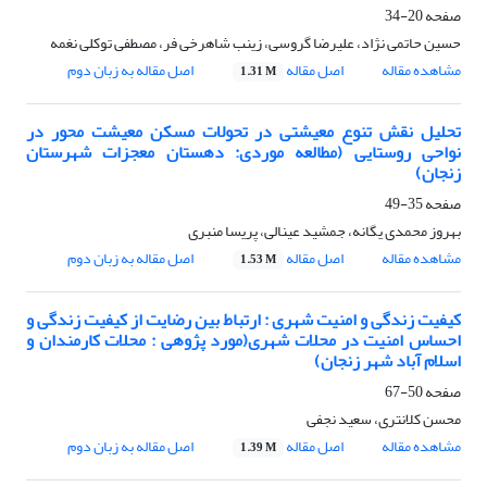
صفحه
20-34
حسین حاتمی نژاد، علیرضا گروسی، زینب شاهرخی فر، مصطفی توکلی نغمه
مشاهده مقاله
اصل مقاله
اصل مقاله به زبان دوم
1.31 M
تحلیل نقش تنوع معیشتی در تحولات مسکن معیشت محور در
نواحی روستایی (مطالعه موردی: دهستان معجزات شهرستان
زنجان)
صفحه
35-49
بهروز محمدی یگانه، جمشید عینالی، پریسا منبری
مشاهده مقاله
اصل مقاله
اصل مقاله به زبان دوم
1.53 M
کیفیت زندگی و امنیت شهری : ارتباط بین رضایت از کیفیت زندگی و
احساس امنیت در محلات شهری(مورد پژوهی : محلات کارمندان و
اسلام آباد شهر زنجان)
صفحه
50-67
محسن کلانتری، سعید نجفی
مشاهده مقاله
اصل مقاله
اصل مقاله به زبان دوم
1.39 M