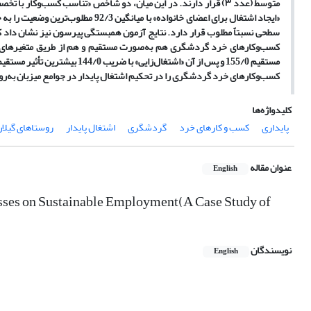
متوسط (عدد ۳) قرار دارند. در این میان، دو شاخص «تناسب کسب‌وکار 
«ایجاد اشتغال برای اعضای خانواده» 
سطحی نسبتاً مطلوب قرار دارد. نتایج آزمون همبستگی پیرسون نیز نشان داد که ت
کسب‌وکارهای خرد گردشگری هم به‌صورت مستقیم و هم از طریق متغیرهای میان
مستقیم 155/0 و پس از آن «اشتغا
کسب‌وکارهای خرد گردشگری را در تحکیم اشتغال پایدار در جوامع میزبان به‌ر
کلیدواژه‌ها
پایداری
کسب و کارهای خرد
گردشگری
اشتغال پایدار
روستاهای گیلا
عنوان مقاله
English
nesses on Sustainable Employment(A Case Study of
نویسندگان
English