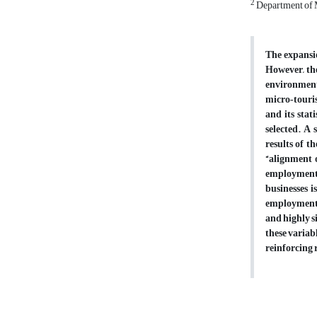
2
Department of Ma
The expansio
However, the
environment
micro‑touris
and its stat
selected. A 
results of t
“alignment o
employment f
businesses i
employment”
and highly s
these variab
reinforcing 