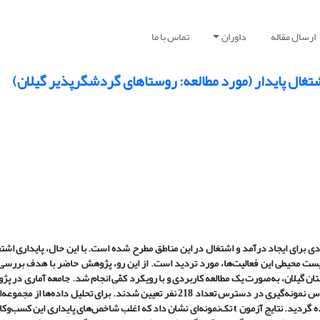
ارسال مقاله
داوران
تماس با ما
غال پایدار (مورد مطالعه: روستاهای گردشگرپذیر گیلان)
رای ایجاد درآمد و اشتغال در این مناطق مطرح شده است. با این حال، پایداری اشت
ست محیطی این فعالیت‌ها، مورد تردید است. از این رو، پژوهش حاضر با هدف بررسی 
 گیلان، به‌صورت یک مطالعه کاربردی و با رویکرد کمّی انجام شد. جامعه آماری در پ
برگرفته از ساکنین محلی روستاهای گردشگرپذیر استان گیلان است، که بر اساس نمونه‌گیری در دسترس تعداد 218 نفر تعیین شدند. برای ت
آماری شامل t تک‌نمونه‌ای، همبستگی پیرسون، رگرسیون و تحلیل مسیر استفاده گردید. نتایج آزمون t تک‌نمونه‌ای نشان داد که اغلب شاخص‌های پاید