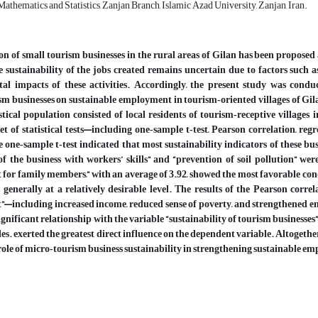
thematics and Statistics, Zanjan Branch, Islamic Azad University, Zanjan, Iran.
n of small tourism businesses in the rural areas of Gilan has been proposed
 sustainability of the jobs created remains uncertain due to factors such 
al impacts of these activities. Accordingly, the present study was conduc
m businesses on sustainable employment in tourism‑oriented villages of Gil
istical population consisted of local residents of tourism‑receptive villages
set of statistical tests—including one‑sample t‑test, Pearson correlation, re
he one‑sample t‑test indicated that most sustainability indicators of these b
f the business with workers’ skills” and “prevention of soil pollution” we
or family members,” with an average of 3.92, showed the most favorable condi
s generally at a relatively desirable level. The results of the Pearson correl
—including increased income, reduced sense of poverty, and strengthened e
ignificant relationship with the variable “sustainability of tourism businesses”
les. exerted the greatest direct influence on the dependent variable. Altogethe
role of micro‑tourism business sustainability in strengthening sustainable 