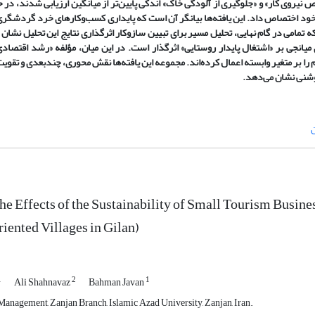
با تخصص نیروی کار» و «جلوگیری از آلودگی خاک» اندکی پایین‌تر از میانگین ارزیابی شدند، د
با میانگین 92/3 مطلوب‌ترین وضعیت را به خود اختصاص داد. این یافته‌ها بیانگر آن است که پایداری کسب‌وکارهای خرد 
مامی در گام نهایی، تحلیل مسیر برای تبیین سازوکار اثرگذاری نتایج این تحلیل نشان د
جی بر «اشتغال پایدار روستایی» اثرگذار است. در این میان، مؤلفه «رشد اقتصادی
ل‌زایی» با ضریب 144/0 بیشترین تأثیر مستقیم را بر متغیر وابسته اعمال کرده‌اند. مجموعه این یافته‌ها نقش محوری، چندبعدی و
وشنی نشان می‌دهد.
ن
he Effects of the Sustainability of Small Tourism Busi
ented Villages in Gilan)
1
2
1
Ali Shahnavaz
Bahman Javan
anagement, Zanjan Branch, Islamic Azad University, Zanjan, Iran.