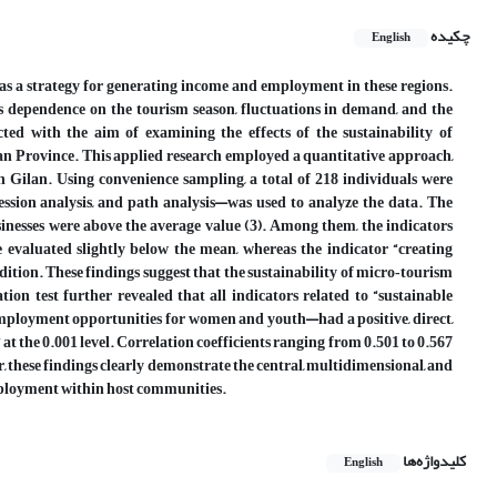
چکیده
English
 as a strategy for generating income and employment in these regions.
as dependence on the tourism season, fluctuations in demand, and the
ted with the aim of examining the effects of the sustainability of
an Province. This applied research employed a quantitative approach,
 in Gilan. Using convenience sampling, a total of 218 individuals were
gression analysis, and path analysis—was used to analyze the data. The
usinesses were above the average value (3). Among them, the indicators
re evaluated slightly below the mean, whereas the indicator “creating
tion. These findings suggest that the sustainability of micro‑tourism
ation test further revealed that all indicators related to “sustainable
mployment opportunities for women and youth—had a positive, direct,
 at the 0.001 level. Correlation coefficients ranging from 0.501 to 0.567
r, these findings clearly demonstrate the central, multidimensional, and
employment within host communities.
کلیدواژه‌ها
English