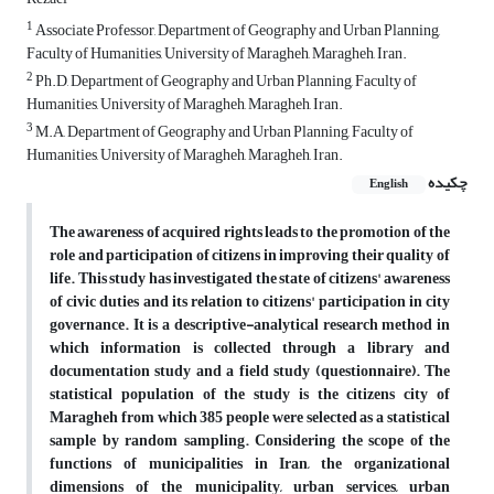
1
Associate Professor, Department of Geography and Urban Planning,
Faculty of Humanities, University of Maragheh, Maragheh, Iran.
2
Ph.D, Department of Geography and Urban Planning, Faculty of
Humanities, University of Maragheh, Maragheh, Iran.
3
M.A, Department of Geography and Urban Planning, Faculty of
Humanities, University of Maragheh, Maragheh, Iran.
چکیده
English
The awareness of acquired rights leads to the promotion of the
role and participation of citizens in improving their quality of
life. This study has investigated the state of citizens' awareness
of civic duties and its relation to citizens' participation in city
governance. It is a descriptive-analytical research method in
which information is collected through a library and
documentation study and a field study (questionnaire). The
statistical population of the study is the citizens city of
Maragheh from which 385 people were selected as a statistical
sample by random sampling. Considering the scope of the
functions of municipalities in Iran, the organizational
dimensions of the municipality, urban services, urban