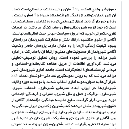
حقوق شهروندی انعکاسی از آرمان جهانی عدالت و جامعه‌ای است که در
آن شهروندان بتوانند از زندگی شرافتمندانه همراه با آرامش، امنیت و
رفاه برخوردار گردند. تحقق شهروندی توجه به تکالیف و مسئولیت‌هایی
است که خود لازمه شهروندانی فعال و مشارکت‌گر می‌باشد. در ادبیات
نظری حکمرانی خوب، که امروزه سیاست جهانی جهت تعالی انسانهاست؛
آگاهی از حقوق مکتسبه، ارتقاء نقش و مشارکت شهروندان در راستای
بهبود کیفیت زندگی آن‌ها را به دنبال دارد. پژوهش حاضر وضعیت
آگاهی شهروندان از مسئولیت‌های مدنی و ارتباط آن با مشارکت در اداره
شهر مراغه را بررسی نموده است. روش تحقیق توصیفی-تحلیلی
می‌باشد. گردآوری اطلاعات از طریق مطالعه کتابخانه‌ای-اسنادی و
میدانی (پرسشنامه‌ای) انجام گرفته است. جامعه آماری شهروندان شهر
مراغه می‌باشد که به روش نمونه‌گیری تصادفی-خوشه‌ای تعداد 385
نفر از آن‌ها به عنوان نمونه آماری انتخاب شدند. با توجه به حوزه وظایف
شهرداری‌ها در ایران، ابعاد سازمانی شهرداری، خدمات شهری،
شهرسازی، ترافیک و حمل و نقل شهری، عمرانی و فرهنگی-اجتماعی
مورد بررسی قرار گرفتند. نتایج مقایسه میانگین‌ مؤلفه‌های آگاهی از
حقوق شهروندی نشان می‌دهد که بیشترین و کمترین میزان میانگین به
ترتیب مربوط به ابعاد سازمان شهرداری و شهرسازی می‌باشد. همچنین
بین آگاهی از حقوق شهروندی و مشارکت شهروندان در اداره شهر
مراغه، ارتباط خطی برقرار است که بیشترین میزان مربوط به بعد عمرانی