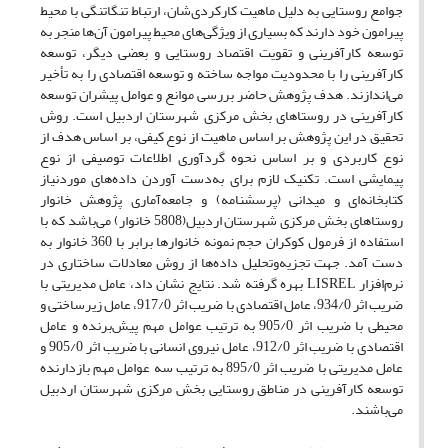
جوامع روستایی به دلیل ماهیت کارکردی‌شان، ارتباط تنگاتنگی با محیط
پیرامون خود دارند که بسیاری از ویژگی‌های محیط پیرامون آن‌ها منجر به
توسعه کارآفرینی و تقویت اقتصاد روستایی و بعضی دیگر، توسعه
کارآفرینی را با محدودیت مواجه ساخته و توسعه اقتصادی را به تأخیر
می‌اندازند. هدف پژوهش حاضر بررسی موانع و عوامل پیشران توسعه
کارآفرینی در روستاهای بخش مرکزی شهرستان اردبیل است. روش
تحقیق در این پژوهش بر اساس ماهیت از نوع کیفی، بر اساس هدف از
نوع کاربردی و بر اساس نحوه ‏گردآوری اطلاعات توصیفی از نوع
پیمایشی است. تکنیک لازم برای به‌دست آوردن داده‌های موردنیاز
کتابخانه‌ای و میدانی (پرسشنامه) و جامعه‌آماری پژوهش خانوار
روستاهای بخش مرکزی شهرستان اردبیل(5808 خانوار) می‌باشد که با
استفاده از فرمول کوکران حجم نمونه خانوارها برابر با 360 خانوار به
دست آمد. جهت تجزیه‌و‌تحلیل داده‌ها از روش معادلات ساختاری در
نرم‌افزار LISREL بهره گرفته شد. نتایج نشان داد، عامل مدیریتی با
ضریب اثر 934/0، عامل اقتصادی با ضریب اثر 917/0، عامل زیرساختی و
محیطی با ضریب اثر 905/0 به ترتیب عوامل مهم پیش‌برنده و عامل
اقتصادی با ضریب اثر 912/0، عامل نیروی انسانی با ضریب اثر 905/0 و
عامل مدیریتی با ضریب اثر 895/0 به ترتیب سه عوامل مهم بازدارنده
توسعه کارآفرینی در مناطق روستایی بخش مرکزی شهرستان اردبیل
می‌باشند.