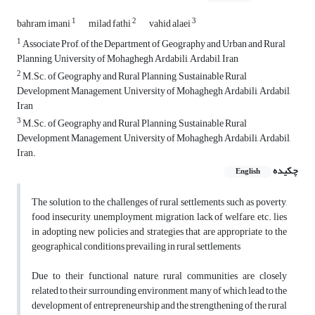
1
2
3
bahram imani
milad fathi
vahid alaei
1
Associate Prof, of the Department of Geography and Urban and Rural
Planning, University of Mohaghegh Ardabili, Ardabil, Iran
2
M.Sc. of Geography and Rural Planning, Sustainable Rural
Development Management, University of Mohaghegh Ardabili, Ardabil,
Iran
3
M.Sc. of Geography and Rural Planning, Sustainable Rural
Development Management, University of Mohaghegh Ardabili, Ardabil,
Iran.
چکیده
English
The solution to the challenges of rural settlements such as poverty,
food insecurity, unemployment, migration, lack of welfare, etc. lies
in adopting new policies and strategies that are appropriate to the
geographical conditions prevailing in rural settlements
Due to their functional nature, rural communities are closely
related to their surrounding environment, many of which lead to the
development of entrepreneurship and the strengthening of the rural