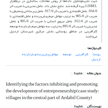
جهت تجزیه‌و‌تحلیل داده‌ها از روش معادلات ساختاری در نرم‌افزار
LISREL بهره گرفته شد. نتایج نشان داد، عامل مدیریتی با ضریب اثر
934/0، عامل اقتصادی با ضریب اثر 917/0، عامل زیرساختی و محیطی با
ضریب اثر 905/0 به ترتیب عوامل مهم پیش‌برنده و عامل اقتصادی با
ضریب اثر 912/0، عامل نیروی انسانی با ضریب اثر 905/0 و عامل
مدیریتی با ضریب اثر 895/0 به ترتیب سه عوامل مهم بازدارنده توسعه
کارآفرینی در مناطق روستایی بخش مرکزی شهرستان اردبیل
می‌باشند.
کلیدواژه‌ها
روستا
کارآفرینی
توسعه
عوامل پیش‌برنده و بازدارنده
اردبیل
عنوان مقاله
English
Identifying the factors inhibiting and promoting
the development of entrepreneurship(case study:
villages in the central part of Ardabil County)
نویسندگان
English