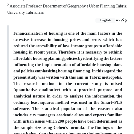
2
Associate Professor, Department of Geography & Urban Planning, Tabriz
University, Tabriz, Iran
چکیده
English
Financialization of housing is one of the main factors in the
excessive increase in housing prices and rents, which has
reduced the accessibility of low-income groups to affordable
housing in recent years. Therefore, it is necessary to rethink
affordable housing planning policies by identifying the factors
influencing the implementation of affordable housing plans
and policies, emphasizing housing financing. In this regard, the
present study was written with this aim in Tabriz metropolis.
The research method in the current study is mixed
(quantitative-qualitative) with a practical purpose and
analytical nature, in order to analyze the information, the
ordinary least squares method was used in the Smart-PLS
software. The statistical population of the research also
includes city managers, academic elites and experts familiar
with urban issues, which 200 people have been determined as
the sample size using Cohen's formula. The findings of the
research show that the greatest impact on the implementation