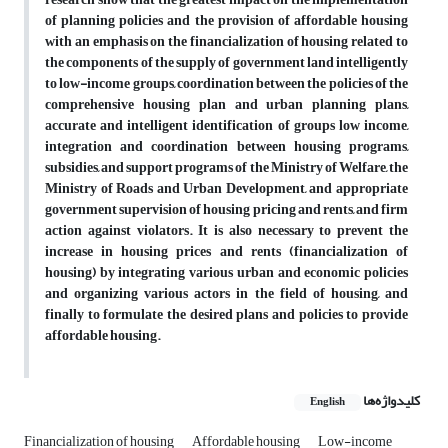
of planning policies and the provision of affordable housing
with an emphasis on the financialization of housing related to
the components of the supply of government land intelligently
to low-income groups, coordination between the policies of the
comprehensive housing plan and urban planning plans,
accurate and intelligent identification of groups low income,
integration and coordination between housing programs,
subsidies, and support programs of the Ministry of Welfare, the
Ministry of Roads and Urban Development, and appropriate
government supervision of housing pricing and rents, and firm
action against violators. It is also necessary to prevent the
increase in housing prices and rents (financialization of
housing) by integrating various urban and economic policies
and organizing various actors in the field of housing, and
finally to formulate the desired plans and policies to provide
affordable housing.
کلیدواژه‌ها
English
Financialization of housing
Affordable housing
Low-income