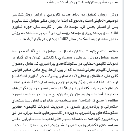
محدوده شهرستان اسلامشهر در آینده می باشد.
روش: روش تحقیق به لحاظ هدف کاربردی و ازنظر روش‌شناسی
توصیفی-تحلیلی است به‌نحوی‌که ابتدا با روش دلفی عوامل شناسایی و
پس از اعتبار بخش آن، توسط 35 نفر از کارشناسان حوزه فناوری
اطلاعات و برنامه‌ریزی و توسعه روستایی در قالب پرسشنامه به روش
تحلیل ساختاری میک‌مک در سال 1402 مورد ارزیابی قرارگرفته است.
یافته‌ها: نتایج پژوهش نشان داد، از بین عوامل کلیدی 43 گانه در سه
محور عوامل درونی، بیرونی و همجواری با کلانشهر تهران و اثر گذار بر
تحولات کالبدی-فضایی در سکونتگاه‌های پیراشهری، 12 عامل به‌عنوان
پیشران کلیدی معرفی‌شده‌اند که از بین آن‌ها، پنج عامل متغیر قوانین
کلان ملی منطقه‌ای و محلی (7+)، متغیر پیشرفت در فناوری اطلاعات و
ارتباطات (4+)، متغیر ویژگی‌های مهاجرتی روستاییان (6+)، متغیر ضعف
در نظارت بر حرایم‌ کلانشهر تهران (8+) و متغیر تغییر در طرز نگرش‌ها و
هنجارها (4+) به‌عنوان مهم‌ترین پیشران‌های بحرانی در محدومده مورد
مطالعه از سوی کارشناسان معرفی‌شده‌اند. بنابراین، نقش سیاست‌های
حکمرانی و برنامه‌ریزی شهری در مدیریت تحولات کالبدی- فضایی
سکونتگاه‌های پیراشهری، به ویژه در کلانشهرهایی مانند تهران، در افق
برنامه‌ریزی کوتاه‌مدت ده‌ساله بسیار حائز اهمیت است.بنابراین، نقش
سیاست‌های حکمرانی و برنامه‌ریزی شهری در مدیریت تحولات کالبدی-
فضایی سکونتگاه‌های پیراشهری، به ویژه در کلانشهرهایی مانند تهران،