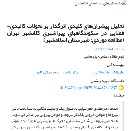
تحلیل پیشران‌های کلیدی اثرگذار بر تحولات کالبدی-
فضایی در سکونتگاههای پیراشهری کلانشهر تهران
(مطالعه موردی: شهرستان اسلامشهر)
مقالات آماده انتشار
نوع مقاله : علمی-پژوهشی
نویسندگان
علی ااکبر عنابستانی
بهناز بابایی
رقیه راثی کلور
دانشگاه شهید بهشتی
10.30470/jegr.2025.2044873.1237
چکیده
هدف: هر فضای جغرافیایی به عنوان یک واقعیت مکانی نه تنها تحت تاثیر
نیروها و عوامل درونی بلکه از نیروها و عوامل بیرونی نیز متاثر می شود.
هدف این پژوهش شامل شناسایی محرک ها و پیشران های کلیدی موثر
بر تحولات کالبدی-فضایی سکونتگاه های پیراشهری کلانشهر تهران در