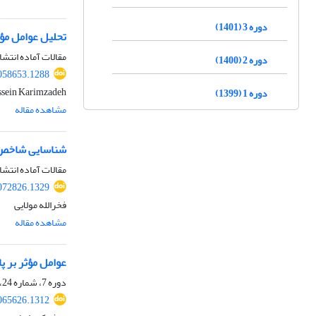
دوره 3 (1401)
تحلیل عوامل م
مقالات آماده انتشا
دوره 2 (1400)
058653.1288
Hossein Karimzadeh، محسن آقایاری هیر، اک
دوره 1 (1399)
مشاهده مقاله
شناسایی شاخص ه
مقالات آماده انتشا
072826.1329
فخرالله مولایی
مشاهده مقاله
عوامل مؤثر بر پ
دوره 7، شماره 24، تابستان 1405
065626.1312