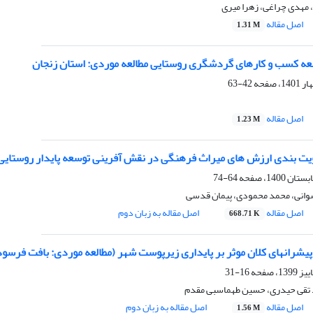
 مهدی چراغی، زهرا میری
اصل مقاله
1.31 M
ه کسب و کارهای گردشگری روستایی مطالعه موردی: استان زنجان
42-63
اصل مقاله
1.23 M
ویت بندی ارزش های میراث فرهنگی در نقش آفرینی توسعه پایدار روستایی 
64-74
وانی، محمد محمودی، پیمان قدسی
اصل مقاله
اصل مقاله به زبان دوم
668.71 K
یشرانهای کلان موثر بر پایداری زیرپوست شهر (مطالعه موردی: بافت فرسود
16-31
 تقی حیدری، حسین طهماسبی مقدم
اصل مقاله
اصل مقاله به زبان دوم
1.56 M