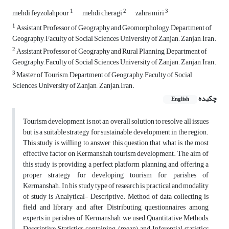
1
2
3
mehdi feyzolahpour
mehdi cheragi
zahra miri
1
Assistant Professor of Geography and Geomorphology, Department of
Geography, Faculty of Social Sciences, University of Zanjan , Zanjan, Iran.
2
Assistant Professor of Geography and Rural Planning, Department of
Geography, Faculty of Social Sciences, University of Zanjan , Zanjan, Iran.
3
Master of Tourism, Department of Geography, Faculty of Social
Sciences, University of Zanjan , Zanjan, Iran.
چکیده
English
Tourism development is not an overall solution to resolve all issues
but is a suitable strategy for sustainable development in the region.
This study is willing to answer this question that what is the most
effective factor on Kermanshah tourism development. The aim of
this study is providing a perfect platform planning and offering a
proper strategy for developing tourism for parishes of
Kermanshah. In his study type of research is practical and modality
of study is Analytical- Descriptive. Method of data collecting is
field and library and after Distributing questionnaires among
experts in parishes of Kermanshah, we used Quantitative Methods,
Descriptive Statistics containing (mean) and Inferential statistics