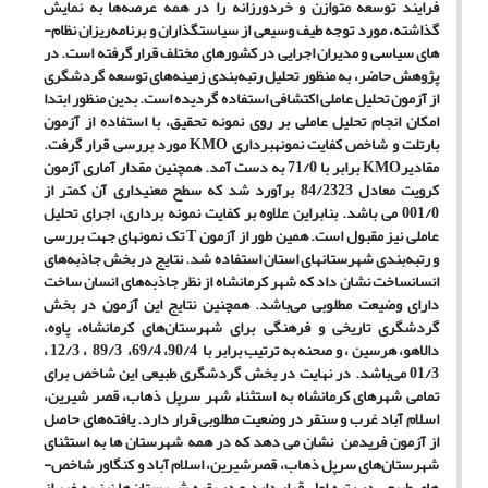
فرایند توسعه متوازن و خردورزانه را در همه عرصه­‌ها به نمایش
گذاشته، مورد توجه طیف وسیعی از سیاست­گذاران و برنامه‌­ریزان نظام‌­
های سیاسی و مدیران اجرایی در کشورهای مختلف قرار گرفته است. در
پژوهش حاضر، به منظور تحلیل رتبه‌­بندی زمینه‌های توسعه گردشگری
از آزمون تحلیل عاملی اکتشافی استفاده گردیده است. بدین منظور ابتدا
امکان انجام تحلیل عاملی بر روی نمونه تحقیق، با استفاده از آزمون
بارتلت و شاخص کفایت نمونه­برداری KMO مورد بررسی قرار گرفت.
مقادیرKMO برابر با 71/0 به دست آمد. همچنین مقدار آماری آزمون
کرویت معادل 84/2323 برآورد شد که سطح معنی­داری آن کمتر از
001/0 می باشد. بنابراین علاوه بر کفایت نمونه ­برداری، اجرای تحلیل
عاملی نیز مقبول است. همین طور از آزمون T تک نمونه­ای جهت بررسی
و رتبه­‌بندی شهرستان­­های استان استفاده شد. نتایج در بخش جاذبه­‌های
انسان­ساخت نشان داد که شهر کرمانشاه از نظر جاذبه‌های انسان ساخت
دارای وضیعت مطلوبی می‌باشد. همچنین نتایج این آزمون در بخش
گردشگری تاریخی و فرهنگی برای شهرستان‌های کرمانشاه، پاوه،
دالاهو، هرسین ، و صحنه به ترتیب برابر با 90/4، 69/4، 89/3 ، 12/3 ،
01/3 می­‌باشد. در نهایت در بخش گردشگری طبیعی این شاخص برای
تمامی شهرهای کرمانشاه به استثناء شهر سرپل ذهاب، قصر شیرین،
اسلام آباد غرب و سنقر در وضعیت مطلوبی قرار دارد. یافته‌­های حاصل
از آزمون فریدمن نشان می ­دهد که در همه شهرستان ­ها به استثنای
شهرستان‌­های سرپل ذهاب، قصرشیرین، اسلام آباد و کنگاور شاخص‌­
های طبیعی در رتبه اول قرار دارد و در بقیه شهرستان‌­ها نیز به غیر از