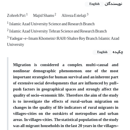
نویسندگان
English
1
2
3
Zohreh Piri
Majid Shams
Alireza Estelaji
1
Islamic Azad University Science and Research Branch
2
Islamic Azad University, Tehran Science and Research Branch
3
Yadegar-e-Imam Khomeini (RAH) Shahre Rey Branch, Islamic Azad
University
چکیده
English
Migration is considered a complex, multi-causal and
nonlinear demographic phenomenon, one of the most
important strategies for human survival and an inherent part
of extensive social developments that are influenced by pull-
push factors in geographical spaces and strongly affect the
quality of socio-economic life. Therefore, the aim of the study
is to investigate the effects of rural-urban migration on
changes in the quality of life indicators of rural migrants in
villages-cities on the outskirts of metropolises and urban
areas. In villages-cities. The statistical population of the study
was all migrant households in the last 20 years in the villages-