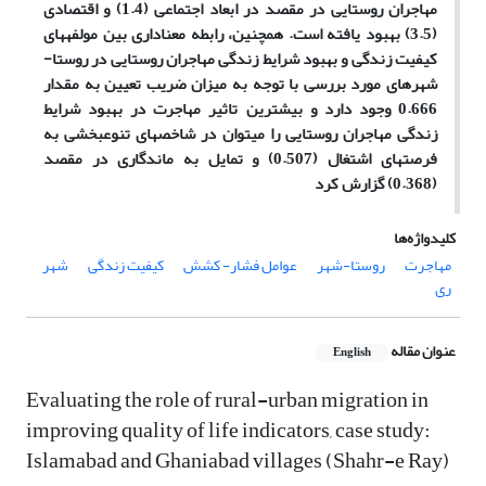
مهاجران روستایی در مقصد در ابعاد اجتماعی (1.4) و اقتصادی
(3.5) بهبود یافته است. همچنین، رابطه معناداری بین مولفه­های
کیفیت زندگی و بهبود شرایط زندگی مهاجران روستایی در روستا-
شهرهای مورد بررسی با توجه به میزان ضریب تعیین به مقدار
0.666 وجود دارد و بیشترین تاثیر مهاجرت در بهبود شرایط
زندگی مهاجران روستایی را می­توان در شاخص­های تنوع­بخشی به
فرصت­های اشتغال (0.507) و تمایل به ماندگاری در مقصد
(0.368) گزارش کرد
کلیدواژه‌ها
مهاجرت
روستا-شهر
عوامل فشار- کشش
کیفیت زندگی
شهر
ری
عنوان مقاله
English
Evaluating the role of rural-urban migration in
improving quality of life indicators, case study:
Islamabad and Ghaniabad villages (Shahr-e Ray)