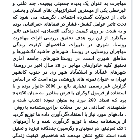
مهاجرت به عنوان یک پدیده جمعیتی پیچیده، چند علتی و
غیرخطی یکی از مهمترین استراتژی­های بقای انسان و بخشی
ذاتی از تحولات گسترده اجتماعی نگریسته می شود که
تحت تاثیر عوامل کشش- فشار در فضاهای جغرافیایی بوده
و به شدت بر روی کیفیت زندگی اقتصادی- اجتماعی تاثیر
می­گذارد. از این رو، هدف تحقیق بررسی اثرات مهاجرت
روستا- شهری در تغییرات شاخص­های کیفیت زندگی
مهاجران روستایی در روستا- شهرهای حاشیه کلانشهرها و
مناطق شهری است. در روستا-شهرهای. جامعه آماری
تحقیق کلیه خانوارهای مهاجر در 20 سال اخیر در روستا-
شهرهای غنی­آباد و اسلام­آباد شهر ری در جنوب کانشهر
تهران به عنوان نمونه های پژوهشی بوده است که بر اساس
گزارش غیر رسمی دهیاری بالغ بر 2800 خانوار بوده و با
به میزان 50
و
استفاده از فرمول کوکران با فرض مقادیر
q
p
بود که تعداد 260 مورد به عنوان نمونه انتخاب شده و
پرسشنامه با روش
طبقه­بندی تصادفی در بین محلات برای
. داده­های مورد نیاز با استفاده
گردآوری داده ها توزیع گردید
از پرسشنامه بسته با توزیع گردآوری شده و با آزمون­های
تک نمونه­ای، دو نمونه­ای و رگرسیون چندگانه تجزیه و تحلیل
t
شده است. نتایج نشان می­دهد که شاخص­های کیفیت زندگی