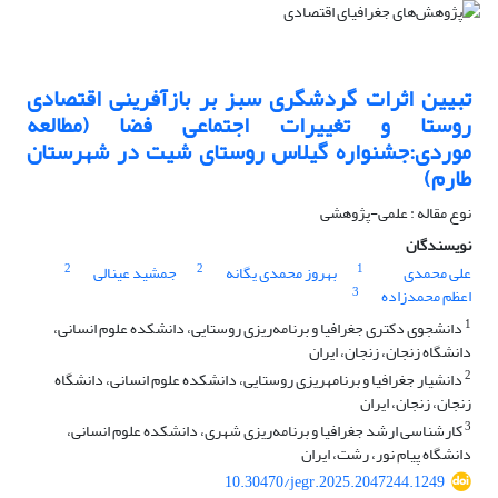
تبیین اثرات گردشگری سبز بر بازآفرینی اقتصادی
روستا و تغییرات اجتماعی فضا (مطالعه
موردی:جشنواره گیلاس روستای شیت در شهرستان
طارم)
نوع مقاله : علمی-پژوهشی
نویسندگان
2
2
1
علی محمدی
بهروز محمدی یگانه
جمشید عینالی
3
اعظم محمدزاده
1
دانشجوی دکتری جغرافیا و برنامه‌ریزی روستایی، دانشکده علوم انسانی،
دانشگاه زنجان، زنجان، ایران
2
دانشیار جغرافیا و برنامهریزی روستایی، دانشکده علوم انسانی، دانشگاه
زنجان، زنجان، ایران
3
کارشناسی ارشد جغرافیا و برنامه‌ریزی شهری، دانشکده علوم انسانی،
دانشگاه پیام نور، رشت، ایران
10.30470/jegr.2025.2047244.1249