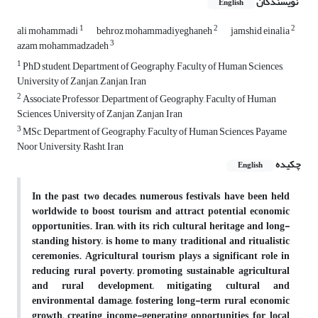
نویسندگان
English
1
2
2
ali mohammadi
behroz mohammadiyeghaneh
jamshid einalia
3
azam mohammadzadeh
1
PhD student, Department of Geography, Faculty of Human Sciences,
University of Zanjan, Zanjan, Iran
2
Associate Professor, Department of Geography, Faculty of Human
Sciences, University of Zanjan, Zanjan, Iran
3
MSc, Department of Geography, Faculty of Human Sciences, Payame
Noor University, Rasht, Iran
چکیده
English
In the past two decades, numerous festivals have been held
worldwide to boost tourism and attract potential economic
opportunities. Iran, with its rich cultural heritage and long-
standing history, is home to many traditional and ritualistic
ceremonies. Agricultural tourism plays a significant role in
reducing rural poverty, promoting sustainable agricultural
and rural development, mitigating cultural and
environmental damage, fostering long-term rural economic
growth, creating income-generating opportunities for local