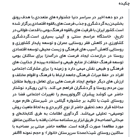
چکیده
در دو دهه اخیر در سراسر دنیا جشنواره های متعددی با هدف رونق
بخشیدن به گردشگری و جذب فرصت های بالقوه اقتصادی برگزار شده
است.کشور ایران با ظرفیت های بالقوه فرهنگ بومی با قدمت طولانی در
تاریخ، خاستگاه مراسم سنتی و آیینی بسیاری است.گردشگری
کشاورزی در کاهش فقر روستایی, عمران و توسعه پایدار کشاورزی و
روستایی, کاهش آسیب های فرهنگی و زیست محیطی, توسعه اقتصادی
روستا در درازمدت, ایجاد فرصت های درآمدزا برای ساکنان بومی,
توسعه فرهنگ حفاظت از منابع طبیعی و استفاده بهینه از جذابیت های
فرهنگی و طبیعی نقش مهمی دارد و زمینه را برای مشارکت اجتماعی
افراد در حفظ میراث فرهنگی جامعه, ارتباط با فرهنگ و اقوام مختلف و
ارزش های دیگر جوامع, ایجاد فرصت هایی برای تعامل و روابط متقابل
بین مردم روستا و گردشگران فراهم می کند. با این رویکرد نوشتار
حاضر می کوشد پیشران آگروتوریسم را تغییرات اجتماعی فضا در
روستای شیت با تاکید بر جشنواره گیلاس در شهرستان طارم مورد
مداخله قرار دهد.تحقیق حاضر از نوع کاربردی و به لحاظ ماهیت روش
توصیفی- تحلیلی می‌باشد. گردآوری اطلاعات به طرق کتابخانه‌ای و
میدانی (مصاحبه از طریق ابزار پرسشنامه ساخت یافته با ساکنین مناطق
مورد مطالعه) صورت گرفته است. مطالعه حاضر مبتنی بر مصاحبه با
ساکنین روستای شیت(عمدتا سرپرستان خانوار)؛ و حجم نمونه 88نفر