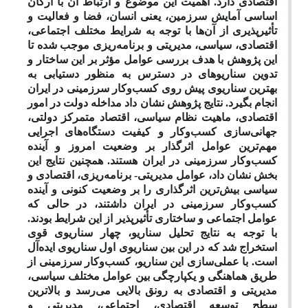
اقتصادی دارد. اهمیت این موضوع و ارتباط آن با ارکان
اساسی آمایش سرزمین، یعنی انسان، فضا و فعالیت و
تأثیرپذیری از آن‌ها با توجه به شرایط مختلف اجتماعی،
اقتصادی، سیاسی، مدیریتی و برنامه‌ریزی موجب شده تا
این پژوهش با هدف بررسی عوامل مؤثر بر این ساختار و
تدوین سناریوهای در دسترس به منظور دستیابی به
بهترین سناریوی پیش روی کسب‌وکار سرزمینی در ایران
انجام بگیرد. نتایج پژوهش نشان داد مداخله دولت در امور
اقتصادی، ماهیت نظام سیاسی، اقتصاد متمرکز دولتی،
جهانی‌سازی کسب‌وکار و کیفیت دستگاه‌های اجرایی
مهم‌ترین عوامل اثرگذار بر وضعیت امروز و آینده
کسب‌وکار سرزمینی در ایران هستند. همچنین نتایج این
بخش نشان داد، عوامل مدیریتی- برنامه‌ریزی، اقتصادی و
سیاسی بیش‌ترین اثرگذاری را بر وضعیت کنونی و آینده
کسب‌وکار سرزمینی در ایران داشتند، در حالی که
عوامل اجتماعی و ساختاری تأثیرپذیر از این شرایط بودند.
با توجه به نتایج تحلیل سناریو، چهار سناریوی قوی
استخراج شد که در این بین سناریوی اول سناریوی ایده‌آل
است.
با عملی‌سازی این سناریو، کسب‌وکار سرزمینی از
طریق هماهنگی و یکپارچگی بین عوامل مختلف سیاسی،
مدیریتی و اقتصادی به رونق بالایی می‌رسد و بالاترین
سطح توسعه اقتصادی، اجتماعی، مدیریتی و