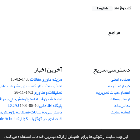
کلیدواژه‌ها
English
مراجع
دسترسی سریع
آخرین اخبار
صفحه اصلی
هزینه داوری مقالات
1403-02-15
درباره نشریه
اخذ رتبه (ب ) از کمیسیون نشریات علم
اعضای هیات تحریریه
تحقیقات و فناوری
1402-11-26
ارسال مقاله
نمایه شدن فصلنامه پژوهش‌های جغراف
تماس با ما
پایگاه اطلاعاتی DOAJ
1400-06-16
نقشه سایت
دسترسی به مقالات فصلنامه پژوهش‌ها
اقتصادی در گوگل اسکولار(Goole Scholar)
سامانه مدیریت نشریات علمی.
طراحی و پیاده سازی از
سیناوب
این وب سایت از کوکی ها برای اطمینان از ارائه بهترین خدمات استفاده می کند.