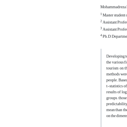
Mohammadreza 
1
Master student o
2
Assistant Profes
3
Assistant Profes
4
Ph.D, Departmen
Developing to
the various f
tourism on th
methods were 
people. Based
t-statistics 
results of lo
groups, those
predictabilit
mean than the
on the dimens