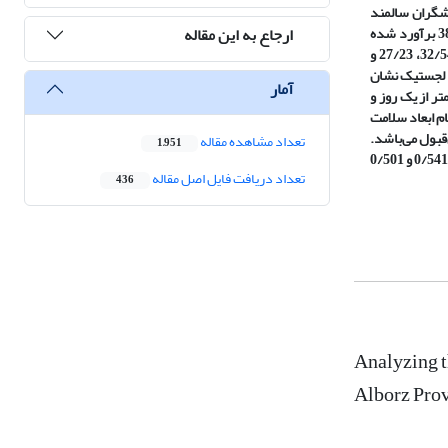
دشگران سالمند
ارجاع به این مقاله
حاضر در بخش آسارا می‌باشد که از فرمول کوکران نامتناهی جهت برآورد حجم نمونه استفاده گردید، بر اساس این فرمول با میزان خطای 0/5 حجم نمونه برابر با 384 برآورد شده
است. یافته‌ها نشان می‌دهد، بر اساس آزمون تی تک نمونه‌ای و مطلوبیت عددی 3، سه بُعد (شکوفایی اجتماعی، انسجام اجتماعی و مشارکت اجتماعی) با آماره‌های تی 32/54، 27/23 و
نین نتایج رگرسیون لجستیک نشان
آمار
ر از یک روز و
م ابعاد سلامت
قبول می‌باشد.
تعداد مشاهده مقاله
1,951
همچنین نتایج ماتریس ساختاری تحلیل تشخیصی نشان می‌دهد، بیشترین اثرات گردشگری بر روی بعد مشارکت اجتماعی و پذیرش اجتماعی سلامت اجتماعی و با مقادیر 0/541 و 0/501
تعداد دریافت فایل اصل مقاله
436
Analyzing t
Alborz Pro