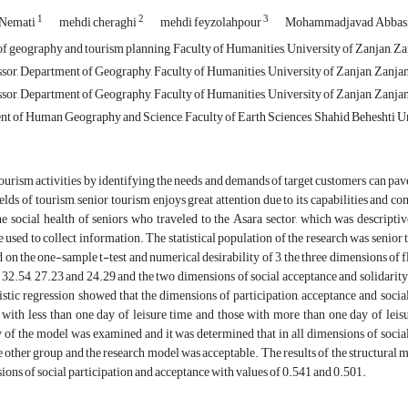
1
2
3
Nemati
mehdi cheraghi
mehdi feyzolahpour
Mohammadjavad Abbas
f geography and tourism planning, Faculty of Humanities, University of Zanjan, Zan
sor, Department of Geography, Faculty of Humanities, University of Zanjan, Zanjan
sor, Department of Geography, Faculty of Humanities, University of Zanjan, Zanjan
t of Human Geography and Science, Faculty of Earth Sciences, Shahid Beheshti Uni
urism activities by identifying the needs and demands of target customers can pa
ields of tourism, senior tourism enjoys great attention due to its capabilities and co
e social health of seniors who traveled to the Asara sector, which was descriptive
used to collect information. The statistical population of the research was senior t
 on the one-sample t-test and numerical desirability of 3, the three dimensions of fl
of 32.54, 27.23 and 24.29 and the two dimensions of social acceptance and solidarity 
gistic regression showed that the dimensions of participation, acceptance and social 
 with less than one day of leisure time and those with more than one day of leisu
y of the model was examined and it was determined that in all dimensions of social
 other group and the research model was acceptable. The results of the structural ma
ions of social participation and acceptance with values ​​of 0.541 and 0.501.