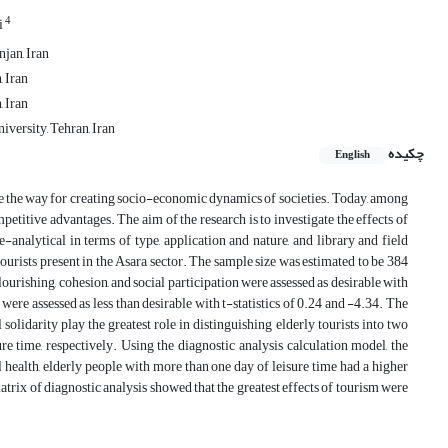
4
i
jan, Iran
, Iran
, Iran
versity, Tehran, Iran
چکیده
English
ve the way for creating socio-economic dynamics of societies. Today, among
mpetitive advantages. The aim of the research is to investigate the effects of
-analytical in terms of type, application and nature, and library and field
ourists present in the Asara sector. The sample size was estimated to be 384
ourishing, cohesion, and social participation were assessed as desirable with
were assessed as less than desirable with t-statistics of 0.24 and -4.34. The
solidarity play the greatest role in distinguishing elderly tourists into two
re time, respectively. Using the diagnostic analysis calculation model, the
 health, elderly people with more than one day of leisure time had a higher
trix of diagnostic analysis showed that the greatest effects of tourism were