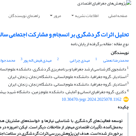
صفحه اصلی
اطلاعات نشریه
مرور
راهنمای نویسندگان
تحلیل اثرات گردشگری بر انسجام و مشارکت اجتماعی سالمن
نوع مقاله : مقاله برگرفته از پایان نامه
نویسندگان
3
2
1
محمدرضا نعمتی
مهدی چراغی
مهدی فیض اله پور
محمدجواد
1
دانشجوی کارشناسی ارشد جغرافیا و برنامه‌‌ریزی گردشگری، دانشکده علوم انسانی،
2
استادیار، گروه جغرافیا، دانشکده علوم انسانی، دانشگاه زنجان، زنجان، ایران.
3
استادیار، گروه جغرافیا، دانشکده علوم انسانی، دانشگاه زنجان، زنجان، ایران
4
دکتری، گروه جغرافیای انسانی و آمایش، دانشکده علوم زمین، دانشگاه شهید بهشتی
10.30470/jegr.2024.2025078.1162
چکیده
توسعه فعالیت‌های گردشگری با شناسایی نیازها و خواسته‌های مشتریان هدف می
به‌عمل‌آمده، تأثیرات اقتصادی مهم‌تر از ملاحظات دیگر است. لیکن؛ امروزه در
برخوردار شده است. هدف این پژوهش بررسی اثرات گردشگری در سلامت اجتماعی 