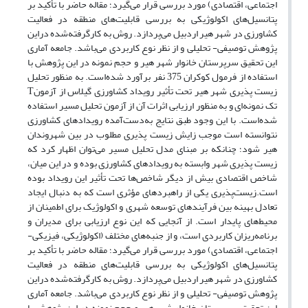
اجتماعی، اقتصادی) مورد بررسی قرار می‌گیرد؛ مقاله حاضر با تأکید بر
پتانسیل‌های اکولوژیکی به بررسی قابلیت‌های منطقه در فعالیت
کشاورزی در شهر هیر اردبیل می‌پردازد. روش به کارگرفته‌شده در‌این
پژوهش توصیفی- تحلیلی و از نظر نوع کاربردی می‌باشد. جامعه آماری
این تحقیق سرپرستان خانوار شهر هیر و حجم نمونه در این پژوهش با
استفاده از فرمول کوکران 375 نفر برآورد شده‌است. به منظور تحلیل
زیست پذیری شهر هیر تحت تأثیر رویداد کشاورزی گیلاس از آزمونT
تک نمونه‌ای و به منظور ارزیابی اثرات آن از آزمون تحلیل مسیر استفاده
شده‌است. با این وجود طبق نتایج به‌دست‌آمده رویدادهای کشاورزی
نتوانسته است موجب زایش زیست پذیری مطلوب در بین شهروندان
هیر شود؛ چنانکه بر مبنای مدل تحلیل مسیر می‌توان اظهار کرد که
زیست پذیری شهر وابسته به رویدادهای کشاورزی بوده و در این میان،
شاخص اقتصادی بیش از دیگر شاخص‌ها تحت تأثیر این رویداد بوده
است.زیست‌پذیری یکی از راهبردهای مؤثری است که به دنبال ایجاد
تعادل بهینه بین فرآیندهای توسعه شهری و اکولوژیک برای اطمینان از
محیط‌های پایدار است. از آنجایی که این نوع ارزیابی برای مدیران و
برنامه‌ریزان کاربردی است، و از جنبه‌های مختلف (اکولوژیکی، فیزیکی-
اجتماعی، اقتصادی) مورد بررسی قرار می‌گیرد؛ مقاله حاضر با تأکید بر
پتانسیل‌های اکولوژیکی به بررسی قابلیت‌های منطقه در فعالیت
کشاورزی در شهر هیر اردبیل می‌پردازد. روش به کارگرفته‌شده در‌این
پژوهش توصیفی- تحلیلی و از نظر نوع کاربردی می‌باشد. جامعه آماری
این تحقیق سرپرستان خانوار شهر هیر و حجم نمونه در این پژوهش با