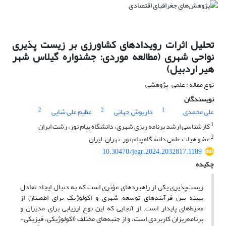
تحلیل اثرات رویدادهای کشاورزی بر زیست پذیری
نواحی شهری (مطالعه موردی: جشنواره گیلاس شهر
هیر اردبیل)
نوع مقاله : علمی-پژوهشی
نویسندگان
2
2
1
علی محمدی
داریوش جهانی
عظیم علی شایی
1
کارشناسی ارشد برنامه ریزی شهری، دانشگاه پیام نور، رشت ایران
2
عضو هیات علمی دانشگاه پیام نور. تهران. ایران
10.30470/jegr.2024.2032817.1189
چکیده
زیست‌پذیری یکی از راهبردهای مؤثری است که به دنبال ایجاد تعادل
بهینه بین فرآیندهای توسعه شهری و اکولوژیک برای اطمینان از
محیط‌های پایدار است. از آنجایی که این نوع ارزیابی برای مدیران و
برنامه‌ریزان کاربردی است، و از جنبه‌های مختلف (اکولوژیکی، فیزیکی-