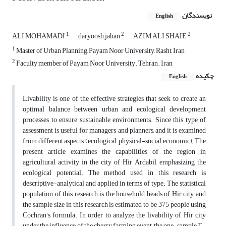
نویسندگان
English
1
2
2
ALI MOHAMADI
daryoosh jahan
AZIM ALI SHAIE
1
Master of Urban Planning, Payam Noor University, Rasht, Iran
2
Faculty member of Payam Noor University. Tehran. Iran
چکیده
English
Livability is one of the effective strategies that seek to create an
optimal balance between urban and ecological development
processes to ensure sustainable environments. Since this type of
assessment is useful for managers and planners, and it is examined
from different aspects (ecological, physical-social, economic); The
present article examines the capabilities of the region in
agricultural activity in the city of Hir Ardabil, emphasizing the
ecological potential. The method used in this research is
descriptive-analytical and applied in terms of type. The statistical
population of this research is the household heads of Hir city and
the sample size in this research is estimated to be 375 people using
Cochran's formula. In order to analyze the livability of Hir city
under the influence of the cherry farming event, the one-sample T-