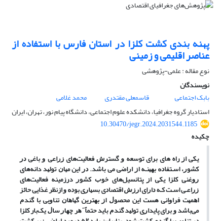
پهنه بندی کشت کلزا در استان فارس با استفاده از
عناصر اقلیمی و زمینی
نوع مقاله : علمی-پژوهشی
نویسندگان
بابک اجتماعی
قاسمعلی مقتدری
محمد غلامی
استادیار گروه جغرافیا، دانشکده علوم اجتماعی، دانشگاه پیام نور، تهران، ایران
10.30470/jegr.2024.2031544.1185
چکیده
ﻳﻜﻰ ﺍﺯ راه های ﺑﺮﺍی ﺗﻮﺳﻌﻪ ﻭ ﮔﺴﺘﺮﺵ فعالیت‌های ﺯﺭﺍﻋﻰ ﻭ ﺑﺎﻏﻰ ﺩﺭ
ﻛﺸﻮﺭ، ﺍﺳـﺘﻔﺎﺩﻩ ﺑﻬﻴﻨـﻪ ﺍﺯ ﺍﺭﺍﺿﻰ می باشد. ﺩﺭ ﺍﻳﻦ ﻣﻴﺎﻥ ﺗﻮﻟﻴﺪ دانه‌های
ﺭﻭﻏﻨﻰ ﻛﻠﺰﺍ ﻳﻜﻰ ﺍﺯ پتانسیل‌های ﺧﻮﺏ ﻛﺸﻮﺭ درزمینه فعالیت‌های
ﺯﺭﺍﻋـﻰ ﺍﺳـﺖ ﻛـﻪ ﺩﺍﺭﺍی ﺍﺭﺯﺵ ﺍﻗﺘﺼﺎﺩی ﺑﺴﻴﺎﺭی ﺑﻮﺩﻩ ﻭ ازنظر ﻏﺬﺍﻳﻰ ﺣﺎﺋﺰ
ﺍﻫﻤﻴﺖ ﻓﺮﺍﻭﺍﻧﻰ هست اﻳﻦ ﻣﺤﺼﻮﻝ ﺍﺯ ﺑﻬﺘﺮﻳﻦ ﮔﻴﺎﻫﺎﻥ ﺗﻨﺎﻭﺑﻰ ﺑﺎ ﮔﻨﺪﻡ
می‌باشد ﻭ ﺑﺮﺍی ﭘﺎﻳﺪﺍﺭی ﺗﻮﻟﻴﺪ ﮔﻨﺪﻡ ﺑﺎﻳﺪ حتماً˝ ﻫﺮ ﭼﻬﺎﺭ ﺳﺎﻝ یک‌بار ﻛﻠﺰﺍ
ﺩﺭ ﺗﻨﺎﻭﺏ ﺑﺎ ﮔﻨﺪﻡ ﻛﺸﺖ ﺷﻮﺩ. بنابراین ﺑﺎﻳﺪ ٥٢ ﺩﺭﺻﺪ ﺍﺭﺍﺿﻰ ﺯﻳﺮ ﻛﺸﺖ