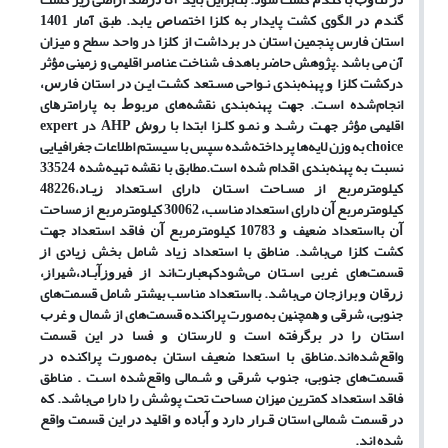
ﮔﻨﺪﻡ ﺩﺭ ﺍﻟﮕﻮی ﻛﺸﺖ ﭘﺎﻳﺪﺍﺭ ﺑﻪ ﻛﻠﺰﺍ ﺍﺧﺘﺼﺎﺹ یابد. طبق آمار 1401
استان فارس پنجمین استان در برداشت از کلزا در واحد سطح و میزان
آن می باشد .پژوهش ﺣﺎﺿﺮ باهدف ﺷﻨﺎﺧﺖ ﻋﻨﺎﺻﺮ ﺍﻗﻠﻴﻤﻰ و ﺯﻣﻴﻨﻰ ﻣﺆﺛﺮ
درکشت ﻛﻠﺰﺍ ﻭ پهنه‌بندی ﻧـﻮﺍﺣﻰ ﻣﺴـﺘﻌﺪ ﻛﺸـﺖ ﺍﻳـﻦ ﺩﺭ ﺍﺳﺘﺎﻥ ﻓﺎﺭﺱ،
انجام‌شده ﺍﺳـﺖ. ﺟﻬﺖ پهنه‌بندی نقشه‌های ﻣﺮﺑﻮﻁ ﺑﻪ ﭘﺎﺭﺍﻣﺘﺮﻫﺎی
ﺍﻗﻠﻴﻤﻰ ﻣﺆﺛﺮ ﺟﻬـﺖ ﺭﺷـﺪ ﻭ ﻧﻤـﻮ ﻛﻠـﺰﺍ ابتدا با ﺭﻭﺵ AHP در expert
choice به وزن لایه‌ها پرداخته‌شده سپس با سیستم اطلاعات جغرافیایی
نسبت به پهنه‌بندی اقدام شده است.ﻣﻄﺎﺑﻖ ﺑﺎ ﻧﻘﺸﻪ تهیه‌شده 33524
کیلومترمربع ﺍﺯ ﻣﺴـﺎﺣﺖ ﺍﺳـﺘﺎﻥ ﺩﺍﺭﺍی ﺍﺳـﺘﻌﺪﺍﺩ ﺯﻳـﺎﺩ،48226
کیلومترمربع ﺁﻥ ﺩﺍﺭﺍی ﺍﺳﺘﻌﺪﺍﺩ ﻣﻨﺎﺳﺐ، 30062 کیلومترمربع ﺍﺯ ﻣﺴﺎﺣﺖ
ﺁﻥ بااستعداد ﺿﻌﻴﻒ ﻭ 10783 کیلومترمربع ﺁﻥ ﻓﺎﻗﺪ ﺍﺳﺘﻌﺪﺍﺩ ﺟﻬﺖ
ﻛﺸﺖ ﻛﻠﺰﺍ می‌باشد. مناطق با استعداد زیاد شامل بخش ﺯﻳﺎﺩی ﺍﺯ
قسمت‌های ﻏﺮﺑﻰ ﺍﺳـﺘﺎﻥ می‌شودکهعبارت‌اند ﺍﺯ ﻓﻴﺮﻭﺯﺁﺑـﺎﺩ،ﺷﻴﺮﺍﺯ،
ﺯﺭﻗﺎﻥ ﻭ ﺑﺮﺍﺯﺟﺎﻥ می‌باشد. بااستعداد ﻣﻨﺎﺳﺐ ﺑﻴﺸﺘﺮ ﺷﺎﻣﻞ قسمت‌های
ﺟﻨﻮﺑﻰ، ﺷﺮﻗﻰ ﻭ ﻫﻤﭽﻨﻴﻦ به‌صورت ﭘﺮﺍﻛﻨﺪﻩ قسمت‌های از شمال ﻭ ﻏﺮﺏ
ﺍﺳﺘﺎﻥ ﺭﺍ ﺩﺭ برگرفته است و ﻻﺭﺳﺘﺎﻥ ﻭ ﻓﺴﺎ ﺩﺭ ﺍﻳﻦ ﻗﺴﻤﺖ
واقع‌شده‌اند.مناطق با استعدا ضعیف استان به‌صورت ﭘﺮﺍﻛﻨﺪﻩ ﺩﺭ
قسمت‌های ﺟﻨﻮﺑﻰ، ﺟﻨﻮﺏ ﺷﺮﻗﻰ ﻭ ﺷـﻤﺎﻟﻰ واقع‌شده ﺍﺳـﺖ . مناطق
فاقد استعداد ﻛﻤﺘﺮﻳﻦ ﻣﻴﺰﺍﻥ ﻣﺴﺎﺣﺖ ﺗﺤﺖ ﭘﻮﺷﺶ ﺭﺍ ﺩﺍﺭﺍ می‌باشد. ﻛﻪ
ﺩﺭ ﻗﺴﻤﺖ ﺷﻤﺎﻟﻰ ﺍﺳﺘﺎﻥ ﻗـﺮﺍﺭ ﺩﺍﺭﺩ ﻭ ﺁﺑﺎﺩﻩ ﻭ ﺍﻗﻠﻴﺪ ﺩﺭ ﺍﻳﻦ ﻗﺴﻤﺖ ﻭﺍﻗﻊ
شده اند.