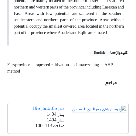
potential are mainly located in the southern, eastern, and scattered
northern and western parts of the province, including Larestan and
Fasa. Areas with low potential are scattered in the southern,
southeastern, and northern parts of the province. Areas without
potential occupy the smallest covered area, located in the northern
part of the province, where Abadeh and Eqlid are situated
کلیدواژه‌ها
English
Fars province
rapeseed cultivation
climate zoning
AHP
method
مراجع
دوره 6، شماره 19
بهار 1404
بهار 1404
صفحه
100-113