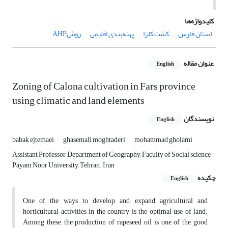
کلیدواژه‌ها
استان فارس
ﻛﺸﺖ ﻛﻠﺰﺍ
پهنه‌بندی اقلیمی
روشAHP
عنوان مقاله
English
Zoning of Calona cultivation in Fars province
using climatic and land elements
نویسندگان
English
babak ejtemaei
ghasemali moghtaderi
mohammad gholami
Assistant Professor, Department of Geography, Faculty of Social science,
Payam Noor University, Tehran. Iran
چکیده
English
One of the ways to develop and expand agricultural and
horticultural activities in the country is the optimal use of land.
Among these, the production of rapeseed oil is one of the good