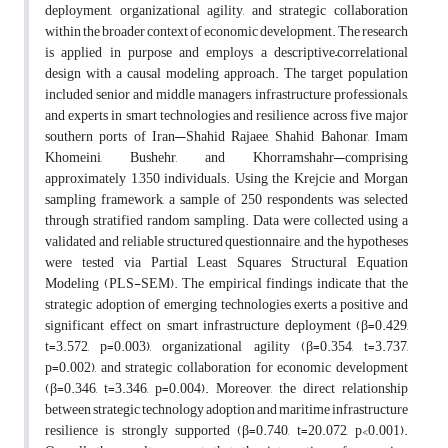
deployment, organizational agility, and strategic collaboration
within the broader context of economic development. The research
is applied in purpose and employs a descriptive–correlational
design with a causal modeling approach. The target population
included senior and middle managers, infrastructure professionals,
and experts in smart technologies and resilience across five major
southern ports of Iran—Shahid Rajaee, Shahid Bahonar, Imam
Khomeini, Bushehr, and Khorramshahr—comprising
approximately 1,350 individuals. Using the Krejcie and Morgan
sampling framework, a sample of 250 respondents was selected
through stratified random sampling. Data were collected using a
validated and reliable structured questionnaire, and the hypotheses
were tested via Partial Least Squares Structural Equation
Modeling (PLS-SEM). The empirical findings indicate that the
strategic adoption of emerging technologies exerts a positive and
significant effect on smart infrastructure deployment (β=0.429,
t=3.572, p=0.003), organizational agility (β=0.354, t=3.737,
p=0.002), and strategic collaboration for economic development
(β=0.346, t=3.346, p=0.004). Moreover, the direct relationship
between strategic technology adoption and maritime infrastructure
resilience is strongly supported (β=0.740, t=20.072, p<0.001).