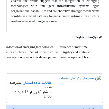
Overall, the results suggest that the integration of emerging
technologies with intelligent infrastructure systems, agile
organizational capabilities, and collaborative strategic mechanisms
constitutes a robust pathway for enhancing maritime infrastructure
resilience in developing economies.
کلیدواژه‌ها
English
Adoption of emerging technologies
Resilience of maritime
infrastructures
Smart infrastructures
Agility and strategic
cooperation in economic development
southern ports of Iran
مقالات آماده انتشار
، پذیرفته
شده
انتشار آنلاین از 13 خرداد
1405