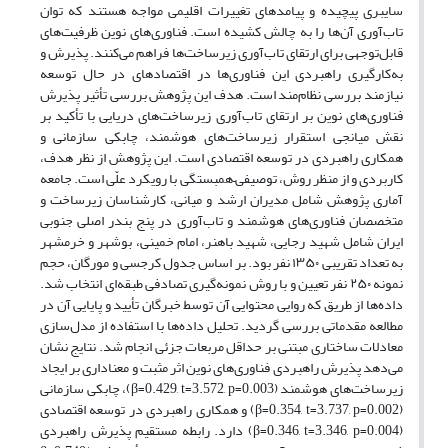
سایبری پیچیده و پیامدهای تغییرات اقلیمی مواجه هستند که توان
تاب‌آوری آن‌ها را به چالش کشیده است. فناوری‌های نوین ظرفیت‌های
قابل‌توجهی برای ارتقای تاب‌آوری زیرساخت‌ها فراهم می‌کنند. پذیرش و
به‌کارگیری راهبردی این فناوری‌ها در اقتصادهای در حال توسعه
نیازمند بررسی نظام‌مند است. هدف این پژوهش بررسی تأثیر پذیرش
فناوری‌های نوین بر ارتقای تاب‌آوری زیرساخت‌های دریایی با تأکید بر
نقش میانجی استقرار زیرساخت‌های هوشمند، چابکی سازمانی و
همکاری راهبردی در توسعه اقتصادی است. این پژوهش از نظر هدف،
کاربردی و از منظر روش، توصیفی–همبستگی با رویکرد علّی است. جامعه
آماری پژوهش شامل مدیران ارشد و میانی، کارشناسان زیرساخت و
متخصصان فناوری‌های هوشمند و تاب‌آوری در پنج بندر اصلی جنوبی
ایران شامل شهید رجایی، شهید باهنر، امام خمینی، بوشهر و خرمشهر
به تعداد تقریبی ۱۳۵۰ نفر بود. بر اساس جدول کرجسی و مورگان، حجم
نمونه ۲۵۰ نفر تعیین و با روش نمونه‌گیری تصادفی طبقه‌ای انتخاب شد.
داده‌ها از طریق که روایی محتوایی آن توسط خبرگان تأیید و پایایی آن در
مطالعه مقدماتی بررسی گردید. تحلیل داده‌ها با استفاده از مدل‌سازی
معادلات ساختاری مبتنی بر حداقل مربعات جزئی انجام شد. نتایج نشان
می‌دهد پذیرش راهبردی فناوری‌های نوین اثر مثبت و معناداری بر ایجاد
زیرساخت‌های هوشمند (β=0.429, t=3.572, p=0.003)، چابکی سازمانی
(β=0.354, t=3.737, p=0.002) و همکاری راهبردی در توسعه اقتصادی
(β=0.346, t=3.346, p=0.004) دارد. رابطه مستقیم پذیرش راهبردی