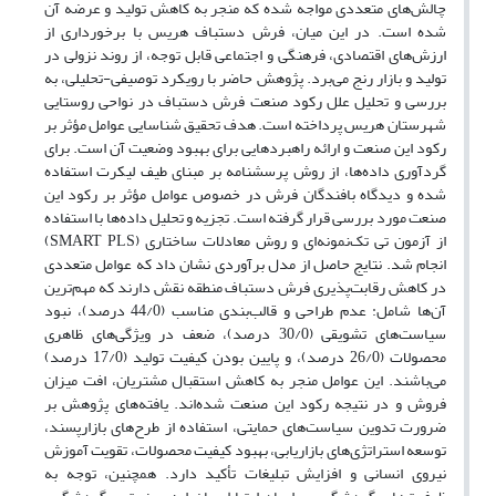
چالش‌های متعددی مواجه شده که منجر به کاهش تولید و عرضه آن
شده است. در این میان، فرش دستباف هریس با برخورداری از
ارزش‌های اقتصادی، فرهنگی و اجتماعی قابل ‌توجه، از روند نزولی در
تولید و بازار رنج می‌برد. پژوهش حاضر با رویکرد توصیفی-تحلیلی، به
بررسی و تحلیل علل رکود صنعت فرش دستباف در نواحی روستایی
شهرستان هریس پرداخته است. هدف تحقیق شناسایی عوامل مؤثر بر
رکود این صنعت و ارائه راهبردهایی برای بهبود وضعیت آن است. برای
گردآوری داده‌ها، از روش پرسشنامه‌ بر مبنای طیف لیکرت استفاده
شده و دیدگاه بافندگان فرش در خصوص عوامل مؤثر بر رکود این
صنعت مورد بررسی قرار گرفته است. تجزیه‌ و تحلیل داده‌ها با استفاده
از آزمون تی تک‌نمونه‌ای و روش معادلات ساختاری (SMART PLS)
انجام شد. نتایج حاصل از مدل برآوردی نشان داد که عوامل متعددی
در کاهش رقابت‌پذیری فرش دستباف منطقه نقش دارند که مهم‌ترین
آن‌ها شامل: عدم طراحی و قالب‌بندی مناسب (44/0 درصد)، نبود
سیاست‌های تشویقی (30/0 درصد)، ضعف در ویژگی‌های ظاهری
محصولات (26/0 درصد)، و پایین بودن کیفیت تولید (17/0 درصد)
می‌باشند. این عوامل منجر به کاهش استقبال مشتریان، افت میزان
فروش و در نتیجه رکود این صنعت شده‌اند. یافته‌های پژوهش بر
ضرورت تدوین سیاست‌های حمایتی، استفاده از طرح‌های بازارپسند،
توسعه استراتژی‌های بازاریابی، بهبود کیفیت محصولات، تقویت آموزش
نیروی انسانی و افزایش تبلیغات تأکید دارد. همچنین، توجه به