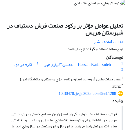
تحلیل عوامل مؤثر بر رکود صنعت فرش دستباف در
شهرستان هریس
مقالات آماده انتشار
نوع مقاله : مقاله برگرفته از پایان نامه
نویسندگان
1
1
Hossein Karimzadeh
محسن آقایاری هیر
اکرم مرادی
2
1
عضو هیات علمی گروه جغرافیا و برنامه ریزی روستایی، دانشگاه تبریز
2
tabriz
10.30470/jegr.2025.2058653.1288
چکیده
فرش دستباف به‌ عنوان یکی از اصیل‌ترین صنایع دستی ایران، نقش
مهمی در اشتغال‌زایی، توسعه اقتصادی مناطق روستایی و افزایش
صادرات غیرنفتی ایفا می‌کند. با این ‌حال، این صنعت در سال‌های اخیر با