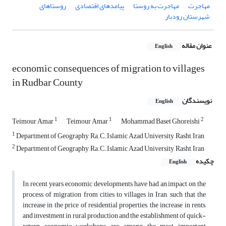
مهاجرت
مهاجرت به روستا
پیامدهای اقتصادی
روستاهای
شهرستان رودبار
عنوان مقاله
English
economic consequences of migration to villages
in Rudbar County
نویسندگان
English
1
1
2
Teimour Amar
Teimour Amar
Mohammad Baset Ghoreishi
1
Department of Geography, Ra.C.,Islamic Azad University, Rasht, Iran
2
Department of Geography, Ra.C.,Islamic Azad University, Rasht, Iran
چکیده
English
In recent years, economic developments have had an impact on the
process of migration from cities to villages in Iran, such that the
increase in the price of residential properties, the increase in rents,
and investment in rural production and the establishment of quick-