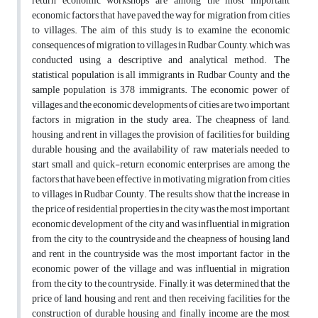
return economic workshops are among the most important
economic factors that have paved the way for migration from cities
to villages. The aim of this study is to examine the economic
consequences of migration to villages in Rudbar County, which was
conducted using a descriptive and analytical method. The
statistical population is all immigrants in Rudbar County and the
sample population is 378 immigrants. The economic power of
villages and the economic developments of cities are two important
factors in migration in the study area. The cheapness of land,
housing, and rent in villages, the provision of facilities for building
durable housing, and the availability of raw materials needed to
start small and quick-return economic enterprises are among the
factors that have been effective in motivating migration from cities
to villages in Rudbar County. The results show that the increase in
the price of residential properties in the city was the most important
economic development of the city and was influential in migration
from the city to the countryside and the cheapness of housing land
and rent in the countryside was the most important factor in the
economic power of the village and was influential in migration
from the city to the countryside. Finally, it was determined that the
price of land, housing and rent, and then receiving facilities for the
construction of durable housing and finally income are the most