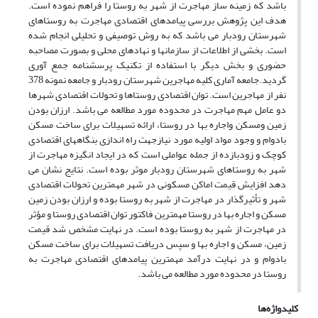
باشد که زمینه ساز مهاجرت از شهر به روستا را فراهم نموده است.
هدف این پژوهش بررسی پیامدهای اقتصادی مهاجرت به روستاهای
شهرستان رودبار می باشد که به روش توصیفی و تحلیلی انجام شده
است. بخشی از اطلاعات از سازمانها و نهادهای محلی و بصورت مصاحبه
حضوری و بخش دیگر با استفاده از تکنیک پرسشنامه جمع آوری
گردید.جامعه آماری کلیه مهاجرین شهرستان رودبار و جامعه نمونه 378
نفر از مهاجرین است. توان اقتصادی روستاها و تحولات اقتصادی شهرها
دو عامل مهم مهاجرت در محدوده مورد مطالعه می باشد. ارزان بودن
زمین ومسکن واجاره بها در روستا، ارائه تسهیلات برای ساخت مسکن
بادوام و وجود مواد اولیه مورد نیازجهت راه اندازی بنگاههای اقتصادی
کوچک و زودبازده از جمله عواملی است که در ایجاد انگیزه مهاجرت از
شهر به روستاهای شهرستان رودبار موثر بوده است. نتایج نشان می
دهد افزایش قیمت اماکن مسکونی در شهر مهمترین تحولات اقتصادی
شهر و تأثیرگذار در مهاجرت از شهر به روستا بوده و ارزان بودن زمین
مسکن و اجاره بها در روستا مهمترین فاکتور توان اقتصادی روستا و مؤثر
در مهاجرت از شهر به روستا بوده است. در نهایت مشخص شد قیمت
زمین، مسکن و اجاره بها و سپس دریافت تسهیلات برای ساخت مسکن
بادوام و در نهایت درآمد مهمترین پیامدهای اقتصادی مهاجرت به
روستا در محدوده مورد مطالعه می باشد.
کلیدواژه‌ها