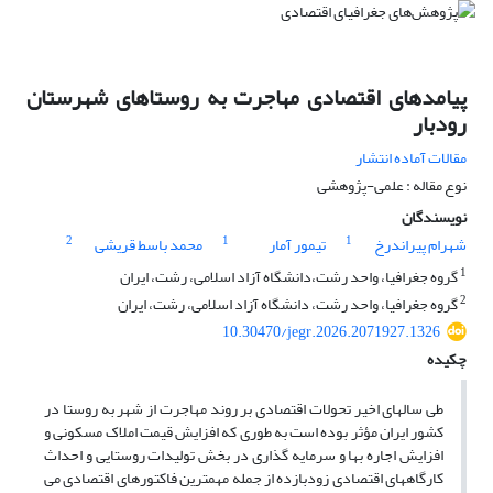
پیامدهای اقتصادی مهاجرت به روستاهای شهرستان
رودبار
مقالات آماده انتشار
نوع مقاله : علمی-پژوهشی
نویسندگان
2
1
1
شهرام پیراندرخ
تیمور آمار
محمد باسط قریشی
1
گروه جغرافیا، واحد رشت،دانشگاه آزاد اسلامی، رشت، ایران
2
گروه جغرافیا، واحد رشت، دانشگاه آزاد اسلامی، رشت، ایران
10.30470/jegr.2026.2071927.1326
چکیده
طی سالهای اخیر تحولات اقتصادی بر روند مهاجرت از شهر به روستا در
کشور ایران مؤثر بوده است به طوری که افزایش قیمت املاک مسکونی و
افزایش اجاره بها و سرمایه گذاری در بخش تولیدات روستایی و احداث
کارگاههای اقتصادی زودبازده از جمله مهمترین فاکتورهای اقتصادی می