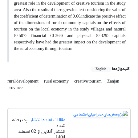
greatest role in the development of creative tourism in the study
area. Also, the results of the regression test, considering the value of
the coefficient of determination of 0.66, indicate the positive effect
of the dimensions of rural community capitals on the effects of
tourism on the local economy in the study villages, and natural
(0.507), financial (0.368) and physical (0.329) capitals,
respectively, have had the greatest impact on the development of
the rural economy through tourism.
کلیدواژه‌ها
English
rural development
rural economy
creative tourism
Zanjan
province
مقالات آماده انتشار
، پذیرفته
شده
انتشار آنلاین از 02 اسفند
1404