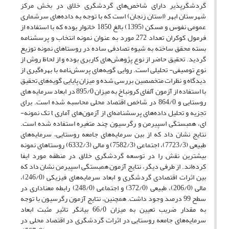
گردشگرپذیر دارای شاخص‌های گردشگری خلاق در بخش مرکز
شهرستان‌ ابهر (استان زنجان) است که با توجه به داده‌های سرشماری
عمومی نفوس و مسکن (1395) بالغ 1850 خانوار بوده که با استفاده از
فرمول کوکران تعداد 272 مورد به عنوان نمونه انتخاب و پرسشنامه
بسته محقق ساخته به شیوه تصادفی ساده در روستاهای نمونه توزیع
گردید. تحقیق حاضر از نوع پژوهش‌های کاربری بوده و از لحاظ روش از
نوع توصیفی- تحلیلی است. روایی گویه‌های پرسش‌نامه با بهره‌گیری از
دیدگاه و نظرات متخصصین بررسی شده و میزان پایایی گویه‌های تحقیق
با استفاده از آزمون آلفای کرونباخ به میزان 895/0 در ابعاد سرمایه های
روستایی و 864/0 در شاخص اقتصاد محلی محاسبه شده است. برای
تجزیه و تحلیل داده‌های پرسشنامه‌ای از آزمون‌های آماری t تک نمونه-
ای، همبستگی اسپیرمن و رگرسیون چند متغیره استفاده شده است.
نتایج نشان داد که از بین سرمایه‌های جامعه روستایی، سرمایه‌های
طبیعی (7723/3)، اجتماعی (7582/3) و مالی (6332/3) روستاهای نمونه
بیشترین نقش را در توسعه گردشگری خلاق در منطقه مورد ایفا
کرده‌اند. از طرفی دیگر، نتایج آزمون همبستگی اسپیرمن نشان داد که
بین اثرات اقتصادی گردشگری و ابعاد سرمایه‌های فیزیکی (246/0)،
مالی (206/0)، طبیعی (372/0) و اجتماعی (248/0) رابطه معناداری در
سطح 99 درصد وجود داشت. همچنین، نتایج آزمون رگرسیون با توجه
به مقدار ضریب تعیین به میزان 66/0 بیانگر تاثیر مثبت ابعاد
سرمایه‌های جامعه روستایی در اثرات گردشگری در اقتصاد محلی در