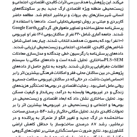
می‌کند. این پژوهش با هدف بررسی اثرات کالبدی، اقتصادی، اجتماعی و
زیست‌محیطی منطقه ویژه اقتصادی ارگ جدید بم بر سکونتگاه‌های
انسانی شهرستان‌های بم، بروات و نرماشیر انجام شد.
مطالعه حاضر
کاربردی و مبتنی بر روش توصیفی
–
تحلیلی است. داده‌ها با استفاده از
پرسش‌نامه محقق‌ساخته و تصاویر ماهواره‌ای
گردآوری
Google Earth
شدند. جامعه آماری شامل ۲۲۰ نفر از ساکنان بومی (۱۲۰ نفر) و غیربومی
(۱۰۰ نفر) بود که به‌صورت هدفمند انتخاب شدند. چهار بعد اصلی شامل
شاخص‌های کالبدی، اقتصادی، اجتماعی و زیست‌محیطی ارزیابی شدند.
داده‌های پرسش‌نامه با رگرسیون خطی چندگانه و مدل‌سازی معادلات
PLS-SEM
ساختاری
تحلیل شده است و داده‌های مکانی با سیستم
اطلاعات جغرافیایی پردازش شدند. باتوجه به نتایج حاصل از داده‌های
پژوهش در بین ساکنان محلی، فقر و امکانات فرهنگی بیشترین اثر را بر
احساس امنیت داشت، در حالی که در ساکنان غیربومی‌ سلامت جسمی و
روانی عامل اصلی بود. رضایت اقتصادی در بومی‌ها تحت‌تأثیر هزینه‌های
زندگی و در غیربومی‌ها وابسته به درآمد، پس‌انداز و کیفیت مسکن
بود. تحلیل ساختاری نشان داد که ابعاد اقتصادی و زیست‌محیطی در
بومی‌ها و اجتماعی و زیست‌محیطی در غیربومی‌ها بیشترین اثر را بر
تحولات کالبدی دارند. تحلیل مکانی حاکی از رشد ۵۴۰ درصدی مساحت
ساخته‌شده در ارگ جدید و تغییر الگو از متمرکز به پراکنده و در
نرماشیر، رشد ۸۷ درصدی ساخت‌وساز با حداقل کاهش اراضی
کشاورزی بود. نتایج ضرورت سیاست‌گذاری مبتنی بر تفاوت‌های گروهی
و کنترل تغییرات کاربری اراضی را برای توسعه پایدار برجسته می‌سازد.