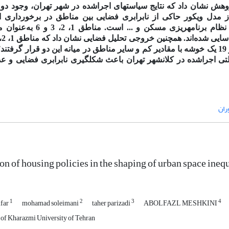
ژوهش نشان داد که نتایج سیاست­های اجراشده در شهر تهران، وجود دو 
از مدل ویکور حاکی
از
نابرابری فضایی بین
مناطق
در
برخورداری
ا
نظام
برنامه­ریزی
مسکن و ...
است
.
مناطق 1، 2، 3 و 6 ب
خوشه با مقادیر زیاد را تشکیل داده‌ در مقابل مناطق9، 16، 17 و 19 یک خوشه با مقادیر کم و سایر مناطق در میانه این دو قرار 
ی اجراشده در کلان­شهر تهران باعث شکل­گیری نابرابری فضایی و عد
ران
on of housing policies in the shaping of urban space inequ
1
2
3
4
ifar
mohamad soleimani
taher parizadi
ABOLFAZL MESHKINI
 of Kharazmi University of Tehran