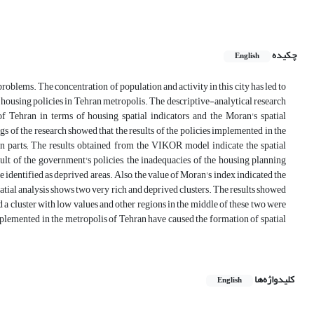
چکیده
English
roblems. The concentration of population and activity in this city has led to
of housing policies in Tehran metropolis. The descriptive-analytical research
Tehran in terms of housing spatial indicators and the Moran's spatial
s of the research showed that the results of the policies implemented in the
rn parts; The results obtained from the VIKOR model indicate the spatial
sult of the government's policies, the inadequacies of the housing planning
1 are identified as deprived areas. Also, the value of Moran's index indicated the
patial analysis shows two very rich and deprived clusters. The results showed
rmed a cluster with low values and other regions in the middle of these two were
implemented in the metropolis of Tehran have caused the formation of spatial
کلیدواژه‌ها
English