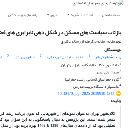
صفحه اصلی
اطلاعات نشریه
مرور
راهنمای نویسندگان
بازتاب سیاست‌ های مسکن در شکل دهی نابرابری های فضای شهری (مطالعه 
نوع مقاله : مقاله برگرفته از رساله دکتری
نویسندگان
3
2
1
زینب شاهرخی فر
محمد سلیمانی مهرنجانی
طاهر پریزادی
اب
1
دانشجوی دکتر دانشگاه خوارزمی تهران
2
میدان ولی عصر
3
گروه جغرافیای انسانی، رشته جغرافیا
4
دانشیار دانشگاه تربیت مدرس
10.30470/jegr.2025.2039930.1213
چکیده
کلان‌شهر تهران به‌عنوان نمونه‌ای از شهرهای
ی که
بدون برنامه‌ رشد کر
منجر شده است. این پژوهش
به دنبال پاسخگویی به این سؤال بود 
تحلیلی بود که از داده‌های سال‌های 1390 تا 1402 بهره برده بود. از مدل