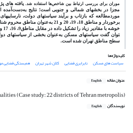
یافته ­های پ
موران
برای بررسی ارتباط بین شاخص
ها
استفاده شد.
مجزا در بخش­های شمالی و جنوبی است؛ نتایج به‌دست‌آمده 
موردمطالعه که
بازتاب
و
برآیند
سیاست­های دولت،
نارسایی­های
توان گفت سیاست­های مسکن به‌عنوان بخشی از سیاست­های دولت
سطح مناطق تهران شده است.
کلیدواژه‌ها
سیاست های مسکن
نابرابری فضایی
کلان‌ شهر تهران
همبستگی فضایی مو
عنوان مقاله
English
alities (Case study: 22 districts of Tehran metropolis)
نویسندگان
English