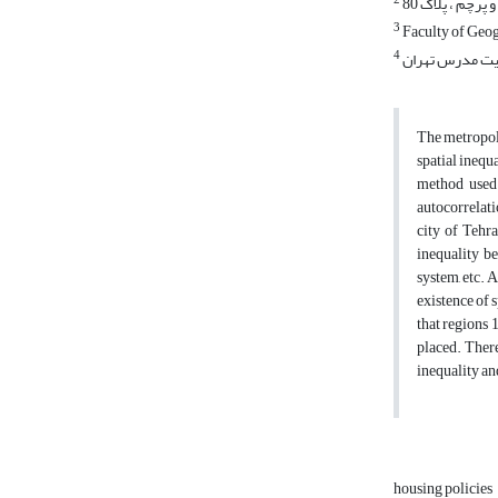
2
پرچم ، پلاک 80
3
Faculty of Geog
4
یت مدرس تهران
The metropoli
spatial inequ
method used 
autocorrelati
city of Tehr
inequality be
system, etc. A
existence of 
that regions 1
placed. There
inequality an
housing policies