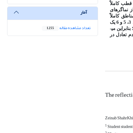
قطب کاملاً
ز نماگرهای
آمار
ه‌عنوان مناطق کاملاً
برخوردار و مناطق 18، 19، 20 و 21 به‌عنوان مناطق محروم شناسایی شده‌اند. همچنین خروجی تحلیل فضایی نشان داد که مناطق 1، 2، 3، 5 و 6 یک
تعداد مشاهده مقاله
1,255
گرفتند؛ بنابراین می­
م تعادل در
The reflecti
Zeinab ShahrKh
1
Student student