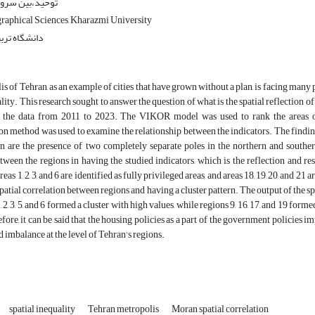
توحید،بین سرو و 
raphical Sciences, Kharazmi University
دانشگاه ترب
s of Tehran, as an example of cities that have grown without a plan, is facing many p
ality. This research sought to answer the question of what is the spatial reflection 
the data from 2011 to 2023. The VIKOR model was used to rank the areas of 
on method was used to examine the relationship between the indicators. The finding
an are the presence of two completely separate poles in the northern and southe
tween the regions in having the studied indicators, which is the reflection and re
reas 1, 2, 3, and 6 are identified as fully privileged areas, and areas 18, 19, 20, and 2
spatial correlation between regions and having a cluster pattern. The output of the s
, 2, 3, 5, and 6 formed a cluster with high values, while regions 9, 16, 17, and 19 fo
fore, it can be said that the housing policies as a part of the government policies 
d imbalance at the level of Tehran's regions.
spatial inequality
Tehran metropolis
Moran spatial correlation