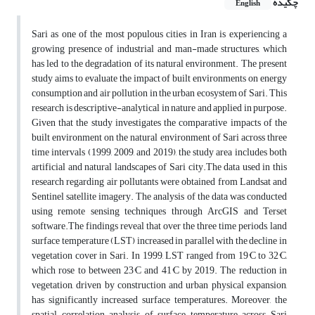
چکیده
English
Sari as one of the most populous cities in Iran is experiencing a
growing presence of industrial and man-made structures, which
has led to the degradation of its natural environment. The present
study aims to evaluate the impact of built environments on energy
consumption and air pollution in the urban ecosystem of Sari. This
research is descriptive-analytical in nature and applied in purpose.
Given that the study investigates the comparative impacts of the
built environment on the natural environment of Sari across three
time intervals (1999, 2009, and 2019), the study area includes both
artificial and natural landscapes of Sari city.The data used in this
research regarding air pollutants were obtained from Landsat and
Sentinel satellite imagery. The analysis of the data was conducted
using remote sensing techniques through ArcGIS and Terset
software.The findings reveal that over the three time periods, land
surface temperature (LST) increased in parallel with the decline in
vegetation cover in Sari. In 1999, LST ranged from 19°C to 32°C,
which rose to between 23°C and 41°C by 2019. The reduction in
vegetation, driven by construction and urban physical expansion,
has significantly increased surface temperatures. Moreover, the
spatial correlation analysis of surface temperature across Sari