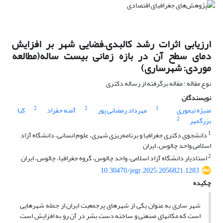
ارزیابی اثرات رشد کالبدی–فضایی شهر بر افزایش
دمای سطح آن در بازه زمانی بیست ساله(مطالعه
موردی: شهرساری)
نوع مقاله : مقاله برگرفته از رساله دکتری
نویسندگان
2
2
1
منیژه تیموری
مهرداد رمضانی پور
آمنه حقزاد
کیا
2
بزرگمهر
1
دانشجوی دکتری جغرافیا و برنامه‌ریزی شهری، علوم انسانی، دانشگاه آزاد
اسلامی واحد چالوس، ایران
2
استادیار دانشگاه آزاد اسلامی، واحد چالوس، گروه جغرافیا، چالوس، ایران
10.30470/jegr.2025.2056821.1283
چکیده
شهر ساری به عنوان یکی از شهرهای پرجمعیت ایران از جمله شهرهایی
است که مکانهای صنعتی و ساخته دست بشر در آن رو به افزایش است