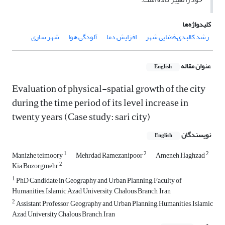
کلیدواژه‌ها
رشد کالبدی–فضایی شهر
افزایش دما
آلودگی هوا
شهر ساری
عنوان مقاله
English
Evaluation of physical-spatial growth of the city
during the time period of its level increase in
twenty years (Case study: sari city)
نویسندگان
English
1
2
2
Manizhe teimoory
Mehrdad Ramezanipoor
Ameneh Haghzad
2
Kia Bozorgmehr
1
PhD Candidate in Geography and Urban Planning, Faculty of
Humanities, Islamic Azad University, Chalous Branch, Iran
2
Assistant Professor, Geography and Urban Planning, Humanities, Islamic
Azad University Chalous Branch, Iran