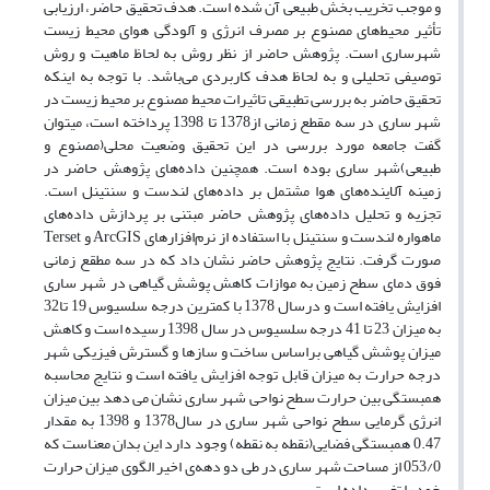
و موجب تخریب بخش طبیعی آن شده است. هدف تحقیق حاضر، ارزیابی
تأثیر محیط‌های مصنوع بر مصرف انرژی و آلودگی هوای محیط زیست
شهرساری است. پژوهش حاضر از نظر روش به لحاظ ماهیت و روش
توصیفی تحلیلی و به لحاظ هدف کاربردی می‌باشد. با توجه به اینکه
تحقیق حاضر به بررسی تطبیقی تاثیرات محیط مصنوع بر محیط زیست در
شهر ساری در سه مقطع زمانی از1378 تا 1398 پرداخته است، میتوان
گفت جامعه مورد بررسی در این تحقیق وضعیت محلی(مصنوع و
طبیعی)شهر ساری بوده است. همچنین داده‌های پژوهش حاضر در
زمینه آلاینده‌های هوا مشتمل بر داده‌های لندست و سنتینل است.
تجزیه و تحلیل داده‌های پژوهش حاضر مبتنی بر پردازش داده‌های
‌ماهواره لندست و سنتینل با استفاده از نرم‌افزارهای ArcGIS و Terset
صورت گرفت. نتایج پژوهش حاضر نشان داد که در سه مطقع زمانی
فوق دمای سطح زمین به موازات کاهش پوشش گیاهی در شهر ساری
افزایش یافته است و درسال 1378 با کمترین درجه سلسیوس 19 تا32
به میزان 23 تا 41 درجه سلسیوس در سال 1398 رسیده است و کاهش
میزان پوشش گیاهی براساس ساخت و سازها و گسترش فیزیکی شهر
درجه حرارت به میزان قابل توجه افزایش یافته است و نتایج محاسبه
همبستگی بین حرارت سطح نواحی شهر ساری نشان می دهد بین میزان
انرژی گرمایی سطح نواحی شهر ساری در سال1378 و 1398 به مقدار
0.47 همبستگی فضایی(نقطه به نقطه) وجود دارد این بدان معناست که
053/0 از مساحت شهر ساری در طی دو دهه‌ی اخیر الگوی میزان حرارت
خود را تغییر داده است.