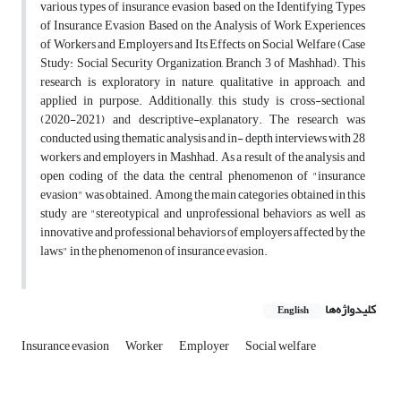
various types of insurance evasion based on the Identifying Types
of Insurance Evasion Based on the Analysis of Work Experiences
of Workers and Employers and Its Effects on Social Welfare (Case
Study: Social Security Organization, Branch 3 of Mashhad). This
research is exploratory in nature, qualitative in approach, and
applied in purpose. Additionally, this study is cross-sectional
(2020-2021) and descriptive-explanatory. The research was
conducted using thematic analysis and in- depth interviews with 28
workers and employers in Mashhad. As a result of the analysis and
open coding of the data, the central phenomenon of "insurance
evasion" was obtained. Among the main categories obtained in this
study are "stereotypical and unprofessional behaviors as well as
innovative and professional behaviors of employers affected by the
laws" in the phenomenon of insurance evasion.
کلیدواژه‌ها
English
Insurance evasion
Worker
Employer
Social welfare