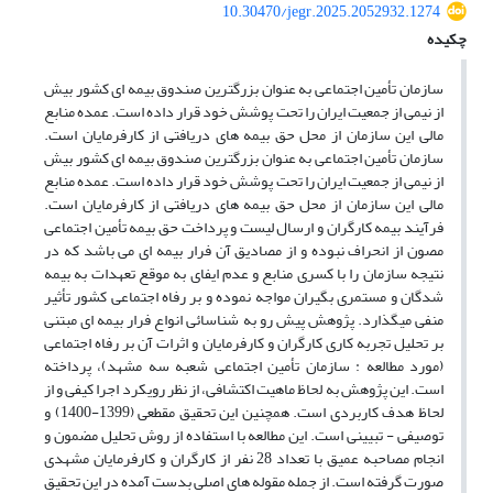
10.30470/jegr.2025.2052932.1274
چکیده
سازمان تأمین اجتماعی به عنوان بزرگترین صندوق بیمه ای کشور بیش
از نیمی از جمعیت ایران را تحت پوشش خود قرار داده است. عمده منابع
مالی این سازمان از محل حق بیمه های دریافتی از کارفرمایان است.
سازمان تأمین اجتماعی به عنوان بزرگترین صندوق بیمه ای کشور بیش
از نیمی از جمعیت ایران را تحت پوشش خود قرار داده است. عمده منابع
مالی این سازمان از محل حق بیمه های دریافتی از کارفرمایان است.
فرآیند بیمه کارگران و ارسال لیست و پرداخت حق بیمه تأمین اجتماعی
مصون از انحراف نبوده و از مصادیق آن فرار بیمه ای می باشد که در
نتیجه سازمان را با کسری منابع و عدم ایفای به موقع تعهدات به بیمه
شدگان و مستمری بگیران مواجه نموده و بر رفاه اجتماعی کشور تأثیر
منفی می‎گذارد. پژوهش پیش رو به شناسائی انواع فرار بیمه ای مبتنی
بر تحلیل تجربه کاری کارگران و کارفرمایان و اثرات آن بر رفاه اجتماعی
(مورد مطالعه : سازمان تأمین اجتماعی شعبه سه مشهد)، پرداخته
است. این پژوهش به لحاظ ماهیت اکتشافی، از نظر رویکرد اجرا کیفی و از
لحاظ هدف کاربردی است. همچنین این تحقیق مقطعی (1399-1400) و
توصیفی - تبیینی است. این مطالعه با استفاده از روش تحلیل مضمون و
انجام مصاحبه عمیق با تعداد 28 نفر از کارگران و کارفرمایان مشهدی
صورت گرفته است. از جمله مقوله های اصلی بدست آمده در این تحقیق