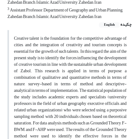
Zahedan Branch, Islamic Azad University, Zahedan, Iran
3
Assistant Professor, Department of Geography and Urban Planning,
Zahedan Branch, Islamic Azad University, Zahedan, Iran
چکیده
English
Creative talent is the foundation for the competitive advantage of
cities, and the integration of creativity and tourism concepts is
essential for the growth of such talents. In this regard, the aim of the
present study is to identify the forces influencing the development
of creative tourism in line with the sustainable urban development
of Zabol. This research is applied in terms of purpose, a
combination of qualitative and quantitative methods in terms of
nature, survey-based in terms of method, and descriptive-
analytical in terms of implementation. The statistical population of
the study includes academic experts and specialists (university
professors in the field of urban geography, executive officials, and
related urban organizations), who were selected using a purposive
sampling method, with 20 individuals chosen based on theoretical
saturation. For data analysis, methods such as Grounded Theory, F-
BWM, and F-AHP were used. The results of the Grounded Theory
method were used to identify the effective forces in the