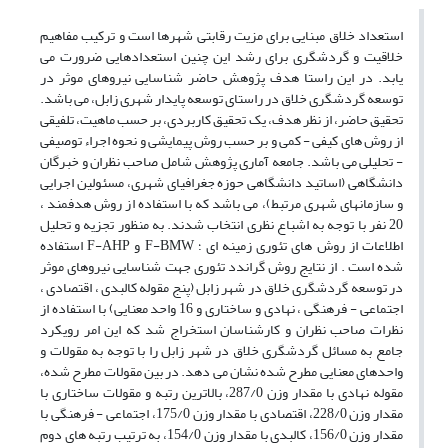
استعداد خلاق مبنایی برای مزیت رقابتی شهرها است و ترکیب مفاهیم
خلاقیت و گردشگری برای رشد این چنین استعدادهایی ضرورت می
یابد. در این راستا هدف پژوهش حاضر شناسایی نیروهای موثر در
توسعه گردشگری خلاق در راستای توسعه پایدار شهری زابل، می باشد.
تحقیق حاضر، از نظر هدف، یک تحقیق کاربردی، بر حسب ماهیت، تلفیقی
از روش های کیفی - کمی و بر حسب روش پیمایشی و نحوه اجراء توصیفی
- تحلیلی می باشد. جامعه آماری پژوهش شامل صاحب نظران و خبرگان
دانشگاهی (اساتید دانشگاهی حوزه جغرافیای شهری، مسئولین اجرایی
و سازمان‎های شهری مرتبط)، می باشد که با استفاده از روش هدفمند ،
20 نفر با توجه به اشباع نظری انتخاب شدند. به منظور تجزیه و تحلیل
اطلاعات از روش های تئوری زمینه ای ؛ F-BMW و F-AHP استفاده
شده است . از نتایج روش گراندد تئوری جهت شناسایی نیروهای موثر
در توسعه گردشگری خلاق در شهر زابل (پنج مقوله کالبدی ، اقتصادی ،
اجتماعی - فرهنگی ، نهادی و ساختاری و 16 واحد معنایی) با استفاده از
نظرات صاحب نظران و کارشناسان استخراج شد که این امر رویکرد
جامع به مسائل گردشگری خلاق در شهر زابل را با توجه به مقولات و
واحدهای معنایی مطرح شده نشان می دهد. در بین مقولات مطرح شده،
مقوله نهادی با مقدار وزن 287/0، بالاترین رتبه و مقولات ساختاری با
مقدار وزن 228/0، اقتصادی با مقدار وزن 175/0، اجتماعی - فرهنگی با
مقدار وزن 156/0، کالبدی با مقدار وزن 154/0، به ترتیب رتبه های دوم